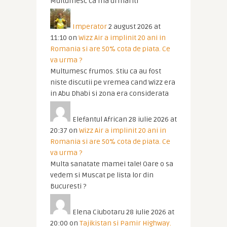
Multumesc ca ma urmariti
Imperator
2 august 2026 at
11:10
on
Wizz Air a implinit 20 ani in
Romania si are 50% cota de piata. Ce
va urma ?
Multumesc frumos. Stiu ca au fost
niste discutii pe vremea cand Wizz era
in Abu Dhabi si zona era considerata
Elefantul African
28 iulie 2026 at
20:37
on
Wizz Air a implinit 20 ani in
Romania si are 50% cota de piata. Ce
va urma ?
Multa sanatate mamei tale! Oare o sa
vedem si Muscat pe lista lor din
Bucuresti ?
Elena Ciubotaru
28 iulie 2026 at
20:00
on
Tajikistan si Pamir Highway.