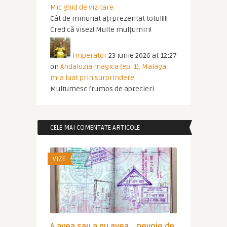
Mic ghid de vizitare
Cât de minunat ați prezentat totul!!!!
Cred că visez! Multe mulțumiri!
Imperator
23 iunie 2026 at 12:27
on
Andaluzia magica (ep. 1). Malaga
m-a luat prin surprindere
Multumesc frumos de aprecieri
CELE MAI COMENTATE ARTICOLE
VIZE
A avea sau a nu avea… nevoie de