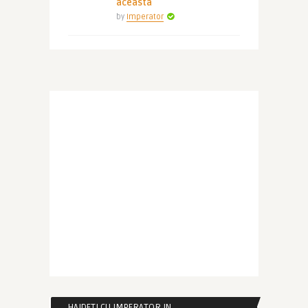
aceasta
by
Imperator
HAIDETI CU IMPERATOR IN …