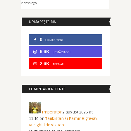
2 days ago
URMĂREȘTE-MĂ
0
URMARITORI
6.6K
URMĂRITORI
2.6K
ABONATI
COMENTARII RECENTE
Imperator
2 august 2026 at
11:10
on
Tajikistan si Pamir Highway.
Mic ghid de vizitare