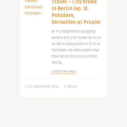
Travel – City break
in Berlin (ep. 3).
Potsdam,
Versailles-ul Prusiei
Ar fi o blasfemie sa ajungi
pentru trei zile la Berlin si sa
nu dai o fuga pentru o zi si la
Potsdam. Vei descoperi mai
bine decat in orice colt din
Berlin ..
CITEȘTE MAI MULT
11 septembrie 2013
15629