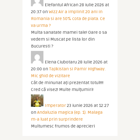
Elefantul African
28 iulie 2026 at
20:37
on
Wizz Air a implinit 20 ani in
Romania si are 50% cota de piata. Ce
va urma ?
Multa sanatate mamei tale! Oare o sa
vedem si Muscat pe lista lor din
Bucuresti ?
Elena Ciubotaru
28 iulie 2026 at
20:00
on
Tajikistan si Pamir Highway.
Mic ghid de vizitare
Cât de minunat ați prezentat totul!!!!
Cred că visez! Multe mulțumiri!
Imperator
23 iunie 2026 at 12:27
on
Andaluzia magica (ep. 1). Malaga
m-a luat prin surprindere
Multumesc frumos de aprecieri