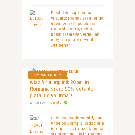
Posibil de saptamana
viitoare: Irlanda si Finlanda
devin „verzi”, posibil si
Italia si Franta, Cehia
posibil ramane verde, iar
Bulgaria poate deveni
„galbena”
COMPANII AERIENE
Wizz Air a implinit 20 ani in
Romania si are 50% cota de
piata. Ce va urma ?
Written by
Imperator
Cele mai moderne țări, dar
unde poți simți și rădăcinile
istoriei – vizitează Japonia
și Coreea de Sud în toamna