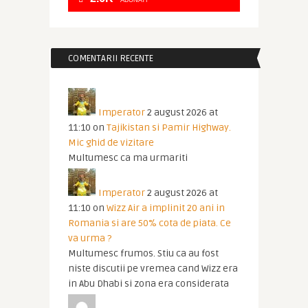
ABONATI
COMENTARII RECENTE
Imperator
2 august 2026 at
11:10
on
Tajikistan si Pamir Highway.
Mic ghid de vizitare
Multumesc ca ma urmariti
Imperator
2 august 2026 at
11:10
on
Wizz Air a implinit 20 ani in
Romania si are 50% cota de piata. Ce
va urma ?
Multumesc frumos. Stiu ca au fost
niste discutii pe vremea cand Wizz era
in Abu Dhabi si zona era considerata