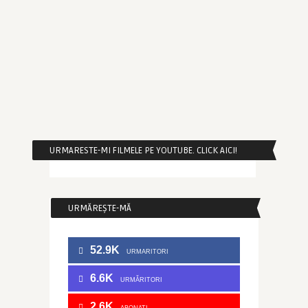
URMARESTE-MI FILMELE PE YOUTUBE. CLICK AICI!
URMĂREȘTE-MĂ
52.9K
URMARITORI
6.6K
URMĂRITORI
2.6K