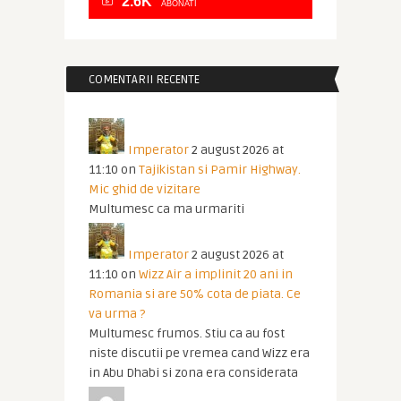
2.6K
ABONATI
COMENTARII RECENTE
Imperator
2 august 2026 at
11:10
on
Tajikistan si Pamir Highway.
Mic ghid de vizitare
Multumesc ca ma urmariti
Imperator
2 august 2026 at
11:10
on
Wizz Air a implinit 20 ani in
Romania si are 50% cota de piata. Ce
va urma ?
Multumesc frumos. Stiu ca au fost
niste discutii pe vremea cand Wizz era
in Abu Dhabi si zona era considerata