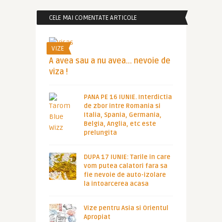
CELE MAI COMENTATE ARTICOLE
VIZE
A avea sau a nu avea… nevoie de
viza !
PANA PE 16 IUNIE. Interdictia
de zbor intre Romania si
Italia, Spania, Germania,
Belgia, Anglia, etc este
prelungita
DUPA 17 IUNIE: Tarile in care
vom putea calatori fara sa
fie nevoie de auto-izolare
la intoarcerea acasa
Vize pentru Asia si Orientul
Apropiat