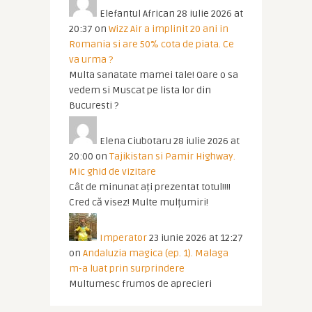
Elefantul African
28 iulie 2026 at
20:37
on
Wizz Air a implinit 20 ani in
Romania si are 50% cota de piata. Ce
va urma ?
Multa sanatate mamei tale! Oare o sa
vedem si Muscat pe lista lor din
Bucuresti ?
Elena Ciubotaru
28 iulie 2026 at
20:00
on
Tajikistan si Pamir Highway.
Mic ghid de vizitare
Cât de minunat ați prezentat totul!!!!
Cred că visez! Multe mulțumiri!
Imperator
23 iunie 2026 at 12:27
on
Andaluzia magica (ep. 1). Malaga
m-a luat prin surprindere
Multumesc frumos de aprecieri