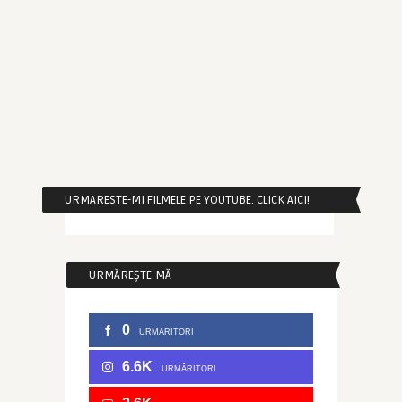
URMARESTE-MI FILMELE PE YOUTUBE. CLICK AICI!
URMĂREȘTE-MĂ
0
URMARITORI
6.6K
URMĂRITORI