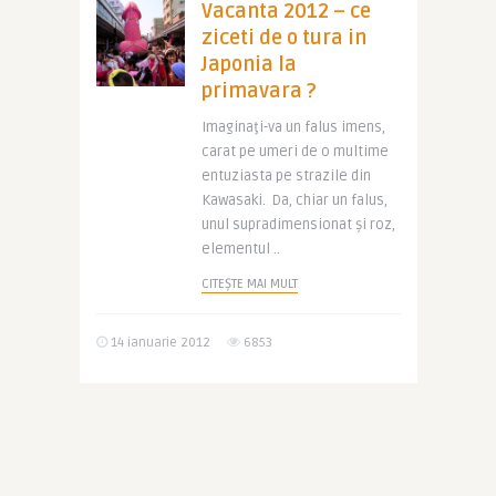
Vacanta 2012 – ce
ziceti de o tura in
Japonia la
primavara ?
Imaginaţi-va un falus imens,
carat pe umeri de o multime
entuziasta pe strazile din
Kawasaki. Da, chiar un falus,
unul supradimensionat şi roz,
elementul ..
CITEȘTE MAI MULT
14 ianuarie 2012
6853