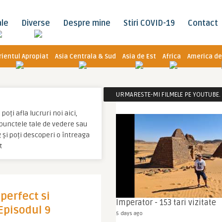
ale
Diverse
Despre mine
Stiri COVID-19
Contact
rientul Apropiat
Asia Centrala & Sud
Asia de Est
Africa
America de
URMARESTE-MI FILMELE PE YOUTUBE. C
oți afla lucruri noi aici,
u punctele tale de vedere sau
 și poți descoperi o întreaga
t
perfect si
Imperator - 153 tari vizitate
Episodul 9
5 days ago