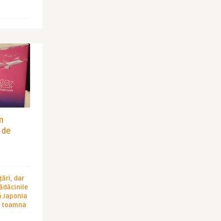
in
 de
ări, dar
rădăcinile
ă Japonia
în toamna