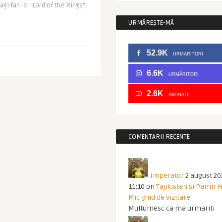
gi fani ai “Lord of the Rings”,
URMĂREȘTE-MĂ
52.9K
URMARITORI
6.6K
URMĂRITORI
2.6K
ABONATI
COMENTARII RECENTE
Imperator
2 august 20
11:10
on
Tajikistan si Pamir 
Mic ghid de vizitare
Multumesc ca ma urmariti