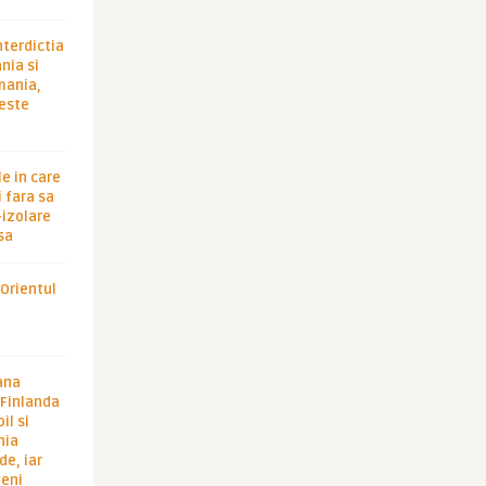
nterdictia
nia si
rmania,
 este
le in care
 fara sa
-izolare
sa
 Orientul
ana
i Finlanda
il si
hia
de, iar
veni