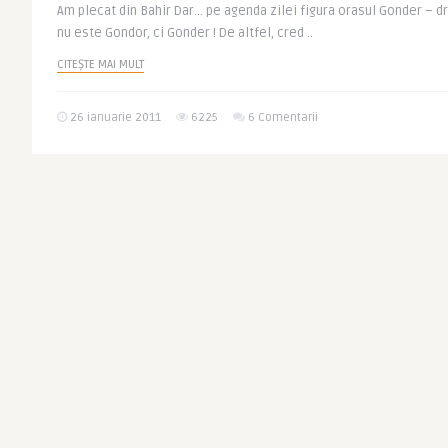
Am plecat din Bahir Dar… pe agenda zilei figura orasul Gonder – dra
nu este Gondor, ci Gonder ! De altfel, cred ..
CITEȘTE MAI MULT
26 ianuarie 2011
6225
6 Comentarii