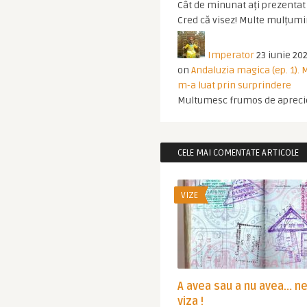
Cât de minunat ați prezentat t
Cred că visez! Multe mulțumir
Imperator
23 iunie 202
on
Andaluzia magica (ep. 1).
m-a luat prin surprindere
Multumesc frumos de apreci
CELE MAI COMENTATE ARTICOLE
VIZE
A avea sau a nu avea… n
viza !