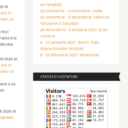
pe Yangtze)
26 at
25 octombrie - 4 noiembrie: India
 ani in
26 noiembrie - 6 decembrie: Safari in
iata. Ce
Tanzania si Zanzibar
26 decembrie - 2 ianuarie 2027: Gran
 fost
Canaria
 Wizz era
6 - 21 ianuarie 2027: Benin, Togo,
iderata
Ghana (Voodoo Festival)
6 - 19 februarie 2027: Venezuela
ie 2026 at
 ani in
iata. Ce
STATISTICI VIZITATORI
are o sa
din
ie 2026 at
Highway.