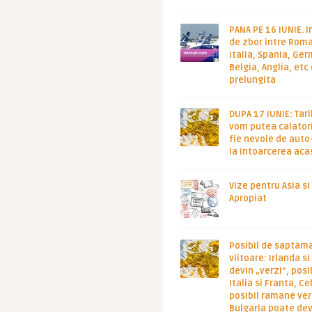
PANA PE 16 IUNIE. I
de zbor intre Roma
Italia, Spania, Ge
Belgia, Anglia, etc
prelungita
DUPA 17 IUNIE: Tari
vom putea calatori
fie nevoie de auto
la intoarcerea aca
Vize pentru Asia si
Apropiat
Posibil de saptam
viitoare: Irlanda s
devin „verzi”, posib
Italia si Franta, Ce
posibil ramane ver
Bulgaria poate de