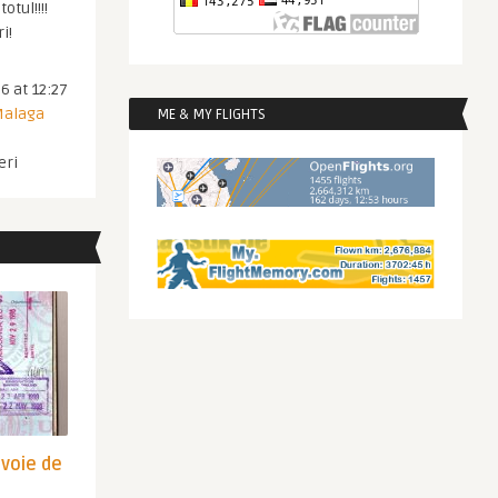
otul!!!!
i!
6 at 12:27
 Malaga
ME & MY FLIGHTS
eri
evoie de