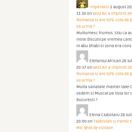
Imperator
2 august 20
11:10
on
Wizz Air a implinit 20
Romania si are 50% cota de p
va urma ?
Multumesc frumos. Stiu ca au
niste discutii pe vremea cand
in Abu Dhabi si zona era cons
Elefantul African
28 iul
20:37
on
Wizz Air a implinit 20
Romania si are 50% cota de p
va urma ?
Multa sanatate mamei tale! O
vedem si Muscat pe lista lor 
Bucuresti ?
Elena Ciubotaru
28 iul
20:00
on
Tajikistan si Pamir 
Mic ghid de vizitare