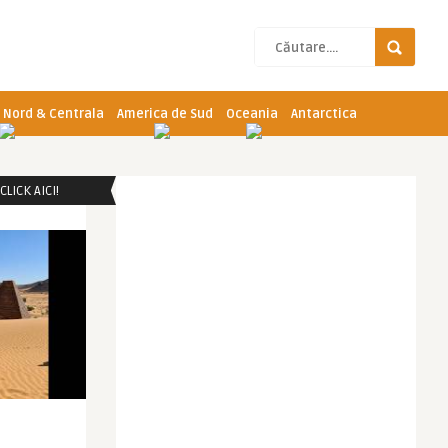
 Nord & Centrala
America de Sud
Oceania
Antarctica
LICK AICI!