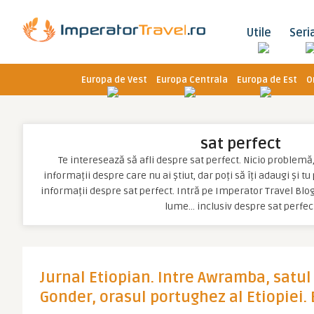
Utile
Seri
Europa de Vest
Europa Centrala
Europa de Est
O
sat perfect
Te interesează să afli despre sat perfect. Nicio problemă, p
informații despre care nu ai știut, dar poți să îți adaugi și t
informații despre sat perfect. Intră pe Imperator Travel Blog
lume… inclusiv despre sat perfec
Jurnal Etiopian. Intre Awramba, satul 
Gonder, orasul portughez al Etiopiei. 