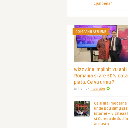
„galbena”
COMPANII AERIENE
Wizz Air a implinit 20 ani 
Romania si are 50% cota
piata. Ce va urma ?
Written by
Imperator
Cele mai moderne ț
unde poți simți și 
istoriei – viziteaz
și Coreea de Sud 
aceasta