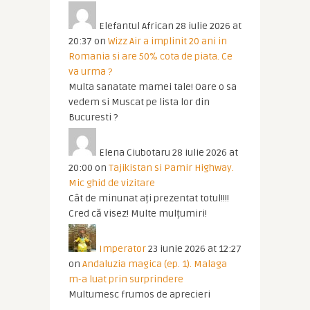
Elefantul African
28 iulie 2026 at
20:37
on
Wizz Air a implinit 20 ani in
Romania si are 50% cota de piata. Ce
va urma ?
Multa sanatate mamei tale! Oare o sa
vedem si Muscat pe lista lor din
Bucuresti ?
Elena Ciubotaru
28 iulie 2026 at
20:00
on
Tajikistan si Pamir Highway.
Mic ghid de vizitare
Cât de minunat ați prezentat totul!!!!
Cred că visez! Multe mulțumiri!
Imperator
23 iunie 2026 at 12:27
on
Andaluzia magica (ep. 1). Malaga
m-a luat prin surprindere
Multumesc frumos de aprecieri