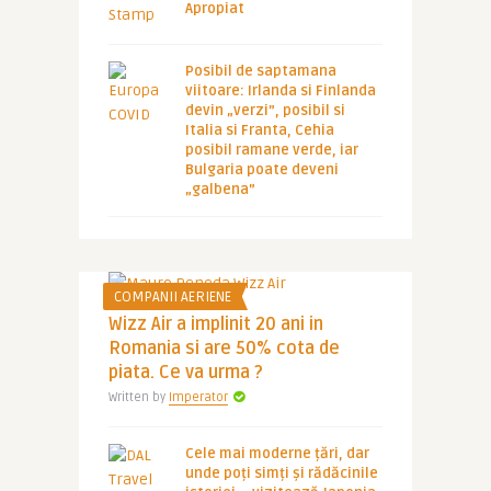
Apropiat
Posibil de saptamana
viitoare: Irlanda si Finlanda
devin „verzi”, posibil si
Italia si Franta, Cehia
posibil ramane verde, iar
Bulgaria poate deveni
„galbena”
COMPANII AERIENE
Wizz Air a implinit 20 ani in
Romania si are 50% cota de
piata. Ce va urma ?
Written by
Imperator
Cele mai moderne țări, dar
unde poți simți și rădăcinile