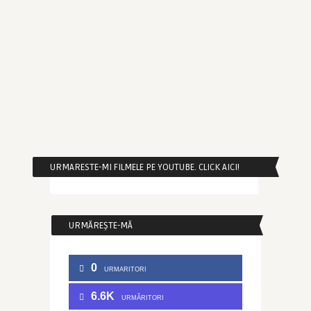
URMARESTE-MI FILMELE PE YOUTUBE. CLICK AICI!
URMĂREȘTE-MĂ
0
URMARITORI
6.6K
URMĂRITORI