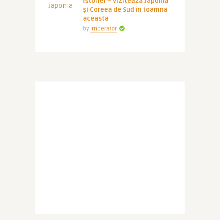
istoriei – vizitează Japonia
și Coreea de Sud în toamna
aceasta
by
Imperator