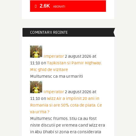
2.6K
ABONATI
COMENTARII RECENTE
Imperator
2 august 2026 at
11:10
on
Tajikistan si Pamir Highway.
Mic ghid de vizitare
Multumesc ca ma urmariti
Imperator
2 august 2026 at
11:10
on
Wizz Air a implinit 20 ani in
Romania si are 50% cota de piata. Ce
va urma ?
Multumesc frumos. Stiu ca au fost
niste discutii pe vremea cand Wizz era
in Abu Dhabi si zona era considerata