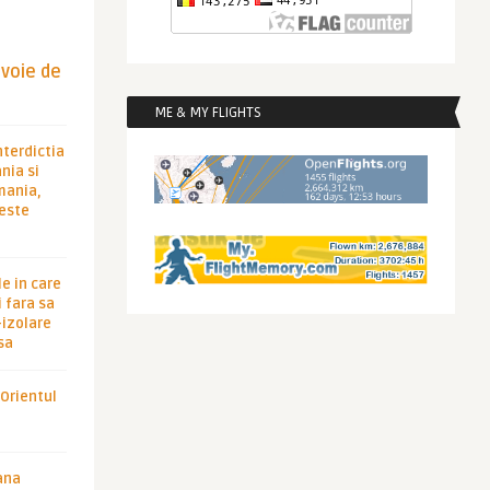
evoie de
ME & MY FLIGHTS
nterdictia
nia si
rmania,
 este
le in care
 fara sa
-izolare
sa
 Orientul
ana