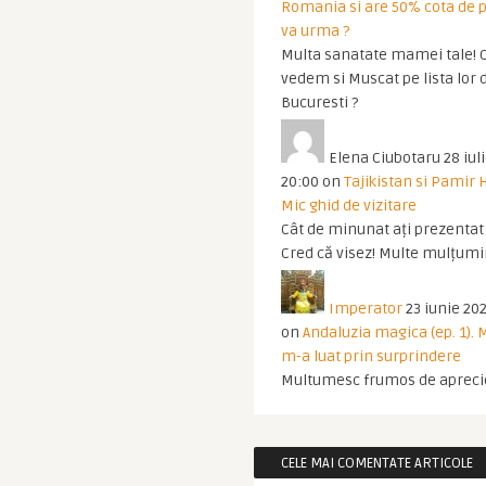
Romania si are 50% cota de p
va urma ?
Multa sanatate mamei tale! O
vedem si Muscat pe lista lor 
Bucuresti ?
Elena Ciubotaru
28 iul
20:00
on
Tajikistan si Pamir 
Mic ghid de vizitare
Cât de minunat ați prezentat t
Cred că visez! Multe mulțumir
Imperator
23 iunie 202
on
Andaluzia magica (ep. 1).
m-a luat prin surprindere
Multumesc frumos de apreci
CELE MAI COMENTATE ARTICOLE