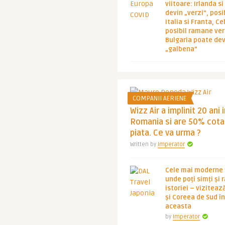
viitoare: Irlanda s
devin „verzi”, posib
Italia si Franta, Ce
posibil ramane ver
Bulgaria poate de
„galbena”
COMPANII AERIENE
Wizz Air a implinit 20 ani 
Romania si are 50% cota
piata. Ce va urma ?
Written by
Imperator
Cele mai moderne ț
unde poți simți și 
istoriei – viziteaz
și Coreea de Sud 
aceasta
by
Imperator