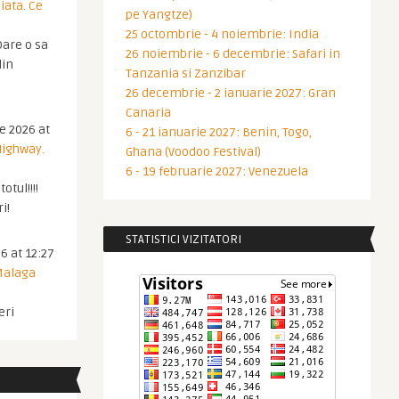
iata. Ce
pe Yangtze)
25 octombrie - 4 noiembrie: India
are o sa
26 noiembrie - 6 decembrie: Safari in
din
Tanzania si Zanzibar
26 decembrie - 2 ianuarie 2027: Gran
Canaria
ie 2026 at
6 - 21 ianuarie 2027: Benin, Togo,
Highway.
Ghana (Voodoo Festival)
6 - 19 februarie 2027: Venezuela
otul!!!!
i!
STATISTICI VIZITATORI
6 at 12:27
 Malaga
eri