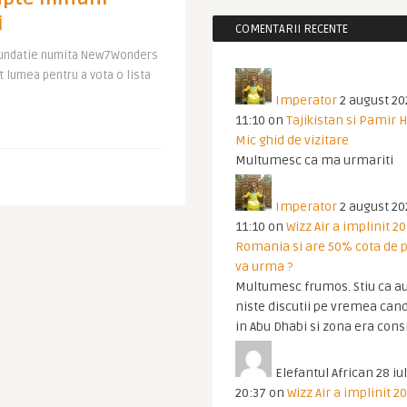
i
COMENTARII RECENTE
o fundatie numita New7Wonders
t lumea pentru a vota o lista
Imperator
2 august 20
11:10
on
Tajikistan si Pamir 
Mic ghid de vizitare
Multumesc ca ma urmariti
Imperator
2 august 20
11:10
on
Wizz Air a implinit 20
Romania si are 50% cota de p
va urma ?
Multumesc frumos. Stiu ca au
niste discutii pe vremea cand
in Abu Dhabi si zona era cons
Elefantul African
28 iul
20:37
on
Wizz Air a implinit 20