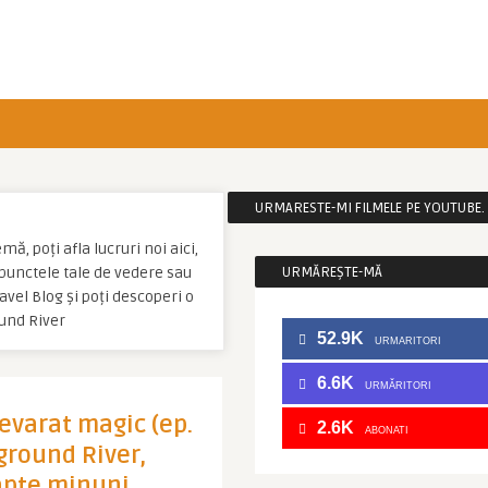
URMARESTE-MI FILMELE PE YOUTUBE. C
ă, poți afla lucruri noi aici,
u punctele tale de vedere sau
URMĂREȘTE-MĂ
vel Blog și poți descoperi o
und River
52.9K
URMARITORI
6.6K
URMĂRITORI
evarat magic (ep.
2.6K
ABONATI
ground River,
apte minuni