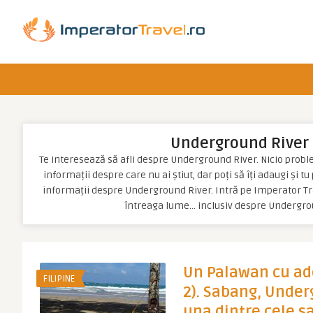
Underground River
Te interesează să afli despre Underground River. Nicio problem
informații despre care nu ai știut, dar poți să îți adaugi și t
informații despre Underground River. Intră pe Imperator Tra
întreaga lume… inclusiv despre Undergro
Un Palawan cu ad
FILIPINE
2). Sabang, Under
una dintre cele s