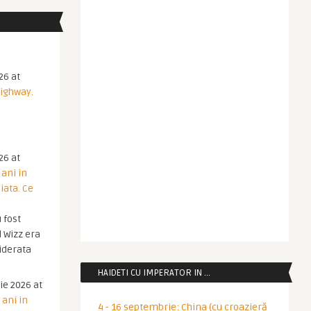
26 at
Highway.
26 at
 ani in
iata. Ce
 fost
 Wizz era
iderata
HAIDETI CU IMPERATOR IN …
ie 2026 at
 ani in
4 - 16 septembrie: China (cu croazieră