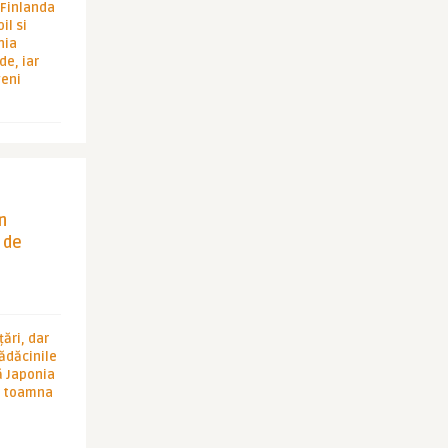
i Finlanda
il si
hia
de, iar
veni
in
 de
ări, dar
rădăcinile
ă Japonia
în toamna