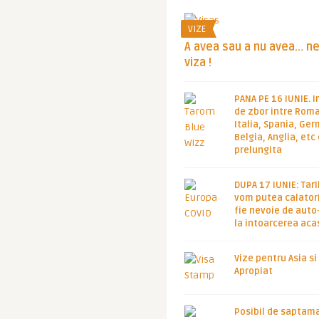
VIZE
A avea sau a nu avea… n
viza !
PANA PE 16 IUNIE. I
de zbor intre Roma
Italia, Spania, Ge
Belgia, Anglia, etc
prelungita
DUPA 17 IUNIE: Tari
vom putea calatori
fie nevoie de auto
la intoarcerea aca
Vize pentru Asia si
Apropiat
Posibil de saptam