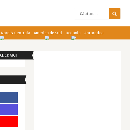
 Nord & Centrala
America de Sud
Oceania
Antarctica
LICK AICI!