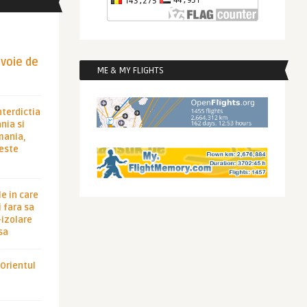
evoie de
ME & MY FLIGHTS
nterdictia
nia si
rmania,
 este
le in care
 fara sa
-izolare
sa
 Orientul