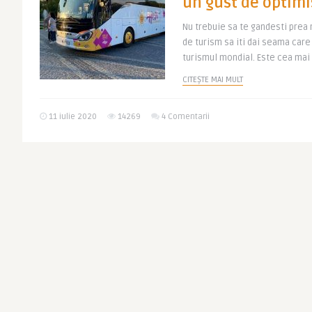
un gust de optim
Nu trebuie sa te gandesti prea m
de turism sa iti dai seama car
turismul mondial. Este cea mai 
CITEȘTE MAI MULT
11 iulie 2020
14269
4 Comentarii