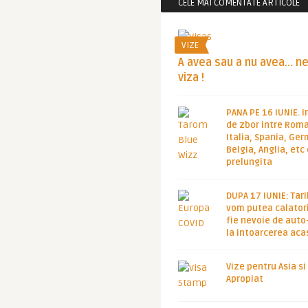
CELE MAI COMENTATE ARTICOLE
VIZE
A avea sau a nu avea… n
viza !
PANA PE 16 IUNIE. I
de zbor intre Roma
Italia, Spania, Ge
Belgia, Anglia, etc
prelungita
DUPA 17 IUNIE: Tari
vom putea calatori
fie nevoie de auto
la intoarcerea aca
Vize pentru Asia si
Apropiat