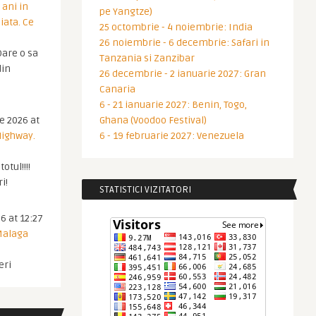
 ani in
pe Yangtze)
iata. Ce
25 octombrie - 4 noiembrie: India
26 noiembrie - 6 decembrie: Safari in
are o sa
Tanzania si Zanzibar
din
26 decembrie - 2 ianuarie 2027: Gran
Canaria
6 - 21 ianuarie 2027: Benin, Togo,
ie 2026 at
Ghana (Voodoo Festival)
Highway.
6 - 19 februarie 2027: Venezuela
otul!!!!
i!
STATISTICI VIZITATORI
6 at 12:27
 Malaga
eri