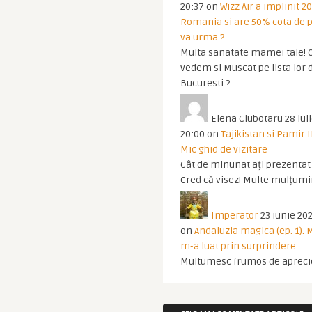
20:37
on
Wizz Air a implinit 20
Romania si are 50% cota de p
va urma ?
Multa sanatate mamei tale! O
vedem si Muscat pe lista lor 
Bucuresti ?
Elena Ciubotaru
28 iul
20:00
on
Tajikistan si Pamir 
Mic ghid de vizitare
Cât de minunat ați prezentat t
Cred că visez! Multe mulțumir
Imperator
23 iunie 202
on
Andaluzia magica (ep. 1).
m-a luat prin surprindere
Multumesc frumos de apreci