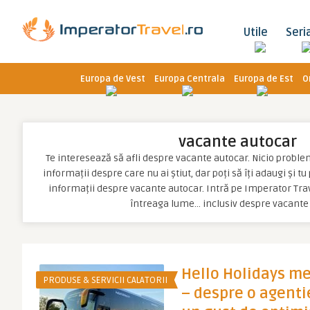
Utile
Seri
Europa de Vest
Europa Centrala
Europa de Est
O
vacante autocar
Te interesează să afli despre vacante autocar. Nicio problemă,
informații despre care nu ai știut, dar poți să îți adaugi și t
informații despre vacante autocar. Intră pe Imperator Trav
întreaga lume… inclusiv despre vacante
Hello Holidays m
PRODUSE & SERVICII CALATORII
– despre o agenti