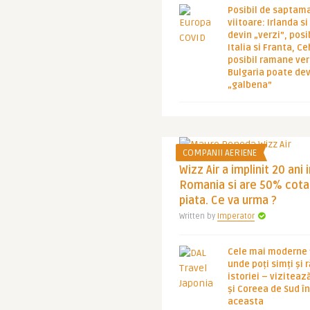
Posibil de saptam
viitoare: Irlanda s
devin „verzi”, posib
Italia si Franta, Ce
posibil ramane ver
Bulgaria poate de
„galbena”
COMPANII AERIENE
Wizz Air a implinit 20 ani 
Romania si are 50% cota
piata. Ce va urma ?
Written by
Imperator
Cele mai moderne ț
unde poți simți și 
istoriei – viziteaz
și Coreea de Sud 
aceasta