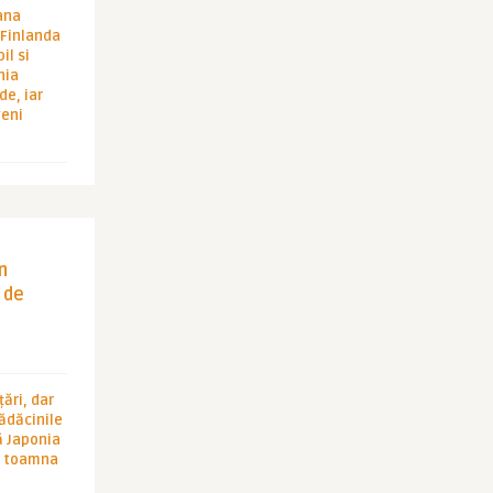
ana
i Finlanda
il si
hia
de, iar
veni
in
 de
ări, dar
rădăcinile
ă Japonia
în toamna