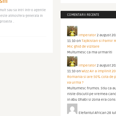
ism
ult sau sa intri intr-o agentie
COMENTARII RECENTE
e este atmosfera generala in
proasta ..
Imperator
2 august 20
11:10
on
Tajikistan si Pamir 
Mic ghid de vizitare
Multumesc ca ma urmariti
Imperator
2 august 20
11:10
on
Wizz Air a implinit 20
Romania si are 50% cota de p
va urma ?
Multumesc frumos. Stiu ca au
niste discutii pe vremea cand
in Abu Dhabi si zona era cons
Elefantul African
28 iul