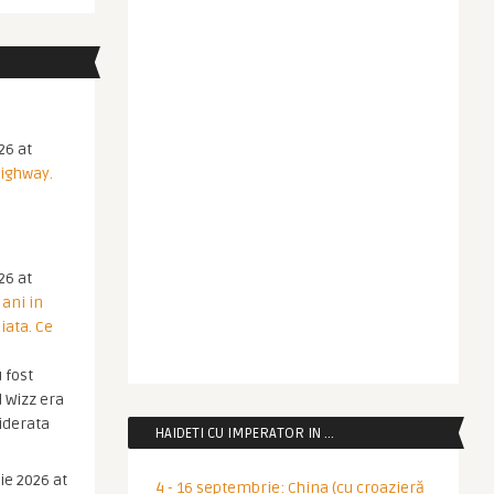
26 at
Highway.
26 at
 ani in
iata. Ce
 fost
 Wizz era
iderata
HAIDETI CU IMPERATOR IN …
ie 2026 at
4 - 16 septembrie: China (cu croazieră