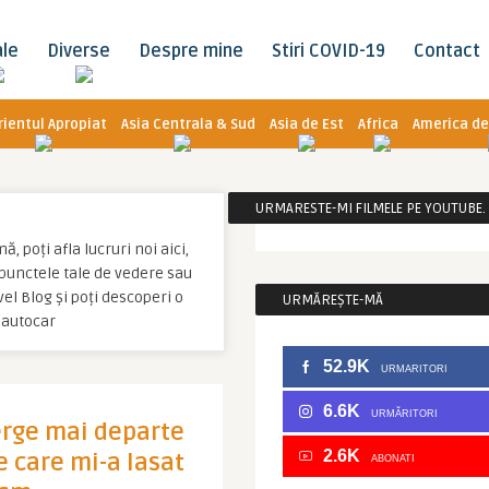
ale
Diverse
Despre mine
Stiri COVID-19
Contact
rientul Apropiat
Asia Centrala & Sud
Asia de Est
Africa
America de
URMARESTE-MI FILMELE PE YOUTUBE. C
 poți afla lucruri noi aici,
u punctele tale de vedere sau
el Blog și poți descoperi o
URMĂREȘTE-MĂ
 autocar
52.9K
URMARITORI
6.6K
URMĂRITORI
erge mai departe
2.6K
e care mi-a lasat
ABONATI