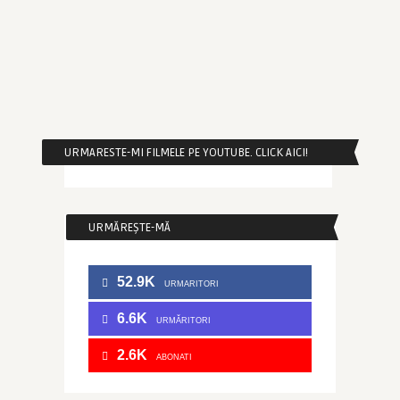
URMARESTE-MI FILMELE PE YOUTUBE. CLICK AICI!
URMĂREȘTE-MĂ
52.9K
URMARITORI
6.6K
URMĂRITORI
2.6K
ABONATI