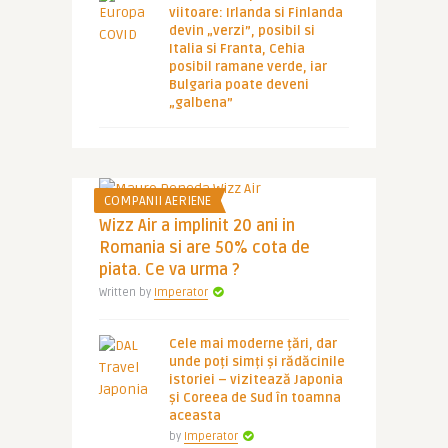
viitoare: Irlanda si Finlanda
devin „verzi”, posibil si
Italia si Franta, Cehia
posibil ramane verde, iar
Bulgaria poate deveni
„galbena”
COMPANII AERIENE
Wizz Air a implinit 20 ani in
Romania si are 50% cota de
piata. Ce va urma ?
Written by
Imperator
Cele mai moderne țări, dar
unde poți simți și rădăcinile
istoriei – vizitează Japonia
și Coreea de Sud în toamna
aceasta
by
Imperator