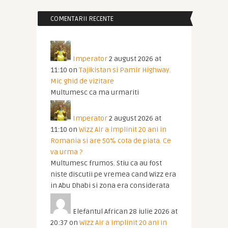
COMENTARII RECENTE
Imperator
2 august 2026 at
11:10
on
Tajikistan si Pamir Highway.
Mic ghid de vizitare
Multumesc ca ma urmariti
Imperator
2 august 2026 at
11:10
on
Wizz Air a implinit 20 ani in
Romania si are 50% cota de piata. Ce
va urma ?
Multumesc frumos. Stiu ca au fost
niste discutii pe vremea cand Wizz era
in Abu Dhabi si zona era considerata
Elefantul African
28 iulie 2026 at
20:37
on
Wizz Air a implinit 20 ani in