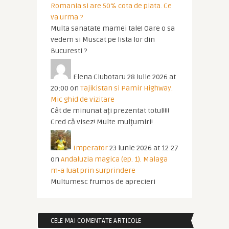
Romania si are 50% cota de piata. Ce
va urma ?
Multa sanatate mamei tale! Oare o sa
vedem si Muscat pe lista lor din
Bucuresti ?
Elena Ciubotaru
28 iulie 2026 at
20:00
on
Tajikistan si Pamir Highway.
Mic ghid de vizitare
Cât de minunat ați prezentat totul!!!!
Cred că visez! Multe mulțumiri!
Imperator
23 iunie 2026 at 12:27
on
Andaluzia magica (ep. 1). Malaga
m-a luat prin surprindere
Multumesc frumos de aprecieri
CELE MAI COMENTATE ARTICOLE