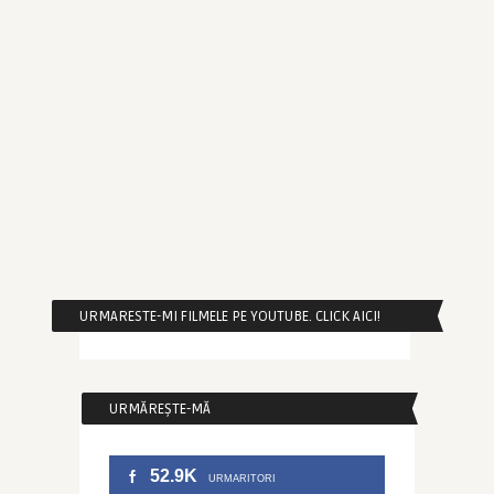
URMARESTE-MI FILMELE PE YOUTUBE. CLICK AICI!
URMĂREȘTE-MĂ
52.9K
URMARITORI