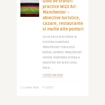
Ghid de sfaturi
practice Wizz Air:
Manchester –
obiective turistice,
cazare, restaurante
si multe alte ponturi
Ce va trece prin minte la
rostirea cuvantului
Manchester? Daca esti
barbat, evident, Manchester
United, legendara echipa a
diavolilor din acest oras.
Daca ..
CITEȘTE MAI MULT
5 iunie 2014
12772