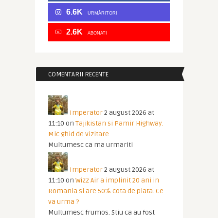
6.6K
URMĂRITORI
2.6K
ABONATI
COMENTARII RECENTE
Imperator
2 august 2026 at
11:10
on
Tajikistan si Pamir Highway.
Mic ghid de vizitare
Multumesc ca ma urmariti
Imperator
2 august 2026 at
11:10
on
Wizz Air a implinit 20 ani in
Romania si are 50% cota de piata. Ce
va urma ?
Multumesc frumos. Stiu ca au fost