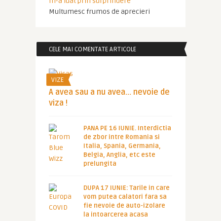
m-a luat prin surprindere
Multumesc frumos de aprecieri
CELE MAI COMENTATE ARTICOLE
VIZE
A avea sau a nu avea… nevoie de
viza !
PANA PE 16 IUNIE. Interdictia
de zbor intre Romania si
Italia, Spania, Germania,
Belgia, Anglia, etc este
prelungita
DUPA 17 IUNIE: Tarile in care
vom putea calatori fara sa
fie nevoie de auto-izolare
la intoarcerea acasa