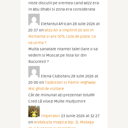
niste discutii pe vremea cand Wizz era
in Abu Dhabi si zona era considerata
Elefantul African
28 iulie 2026 at
20:37
on
Wizz Air a implinit 20 ani in
Romania si are 50% cota de piata. Ce
va urma ?
Multa sanatate mamei tale! Oare o sa
vedem si Muscat pe lista lor din
Bucuresti ?
Elena Ciubotaru
28 iulie 2026 at
20:00
on
Tajikistan si Pamir Highway.
Mic ghid de vizitare
Cât de minunat ați prezentat totul!!!!
Cred că visez! Multe mulțumiri!
Imperator
23 iunie 2026 at 12:27
on
Andaluzia magica (ep. 1). Malaga