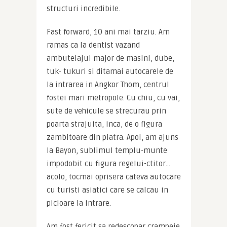
structuri incredibile.
Fast forward, 10 ani mai tarziu. Am 
ramas ca la dentist vazand 
ambuteiajul major de masini, dube, 
tuk- tukuri si ditamai autocarele de 
la intrarea in Angkor Thom, centrul 
fostei mari metropole. Cu chiu, cu vai, 
sute de vehicule se strecurau prin 
poarta strajuita, inca, de o figura 
zambitoare din piatra. Apoi, am ajuns 
la Bayon, sublimul templu-munte 
impodobit cu figura regelui-ctitor… 
acolo, tocmai oprisera cateva autocare 
cu turisti asiatici care se calcau in 
picioare la intrare.
Am fost fericit sa redescopar crampeie 