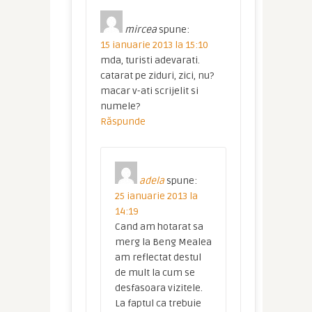
mircea
spune:
15 ianuarie 2013 la 15:10
mda, turisti adevarati.
catarat pe ziduri, zici, nu?
macar v-ati scrijelit si
numele?
Răspunde
adela
spune:
25 ianuarie 2013 la
14:19
Cand am hotarat sa
merg la Beng Mealea
am reflectat destul
de mult la cum se
desfasoara vizitele.
La faptul ca trebuie