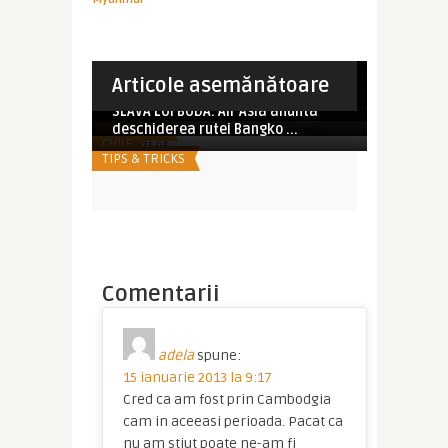
Imperator
Vlad Dulea
5 locuri de neratat in Myanmar
Imperator
Concurs EXIMTUR – “Batalia
Santorini, acolo unde soarele
destinatiilor”: Vietnam vs Ca ...
Imperator
Imperator
Articole asemănătoare
MYANMAR
apune in aplauzele publicului
Ajungi la Angkor ? Nu rata Banteay
Imperator
E timpul sa ne gandim la Revelion
DIVERSE
Srei !
SLAVA LUI BUDA: Air Asia anunta
GRECIA
CAMBOGIA
deschiderea rutei Bangko ...
CHILE
TIPS & TRICKS
Comentarii
adela
spune:
15 ianuarie 2013 la 9:17
Cred ca am fost prin Cambodgia
cam in aceeasi perioada. Pacat ca
nu am stiut poate ne-am fi