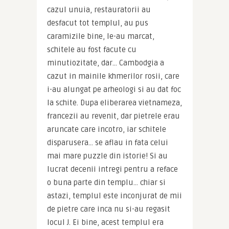
cazul unuia, restauratorii au 
desfacut tot templul, au pus 
caramizile bine, le-au marcat, 
schitele au fost facute cu 
minutiozitate, dar… Cambodgia a 
cazut in mainile khmerilor rosii, care 
i-au alungat pe arheologi si au dat foc 
la schite. Dupa eliberarea vietnameza, 
francezii au revenit, dar pietrele erau 
aruncate care incotro, iar schitele 
disparusera… se aflau in fata celui 
mai mare puzzle din istorie! Si au 
lucrat decenii intregi pentru a reface 
o buna parte din templu… chiar si 
astazi, templul este inconjurat de mii 
de pietre care inca nu si-au regasit 
locul J. Ei bine, acest templul era 