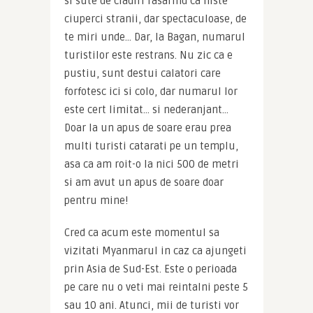
si sute de cladiri rasarind ca niste 
ciuperci stranii, dar spectaculoase, de 
te miri unde… Dar, la Bagan, numarul 
turistilor este restrans. Nu zic ca e 
pustiu, sunt destui calatori care 
forfotesc ici si colo, dar numarul lor 
este cert limitat… si nederanjant… 
Doar la un apus de soare erau prea 
multi turisti catarati pe un templu, 
asa ca am roit-o la nici 500 de metri 
si am avut un apus de soare doar 
pentru mine!
Cred ca acum este momentul sa 
vizitati Myanmarul in caz ca ajungeti 
prin Asia de Sud-Est. Este o perioada 
pe care nu o veti mai reintalni peste 5 
sau 10 ani. Atunci, mii de turisti vor 