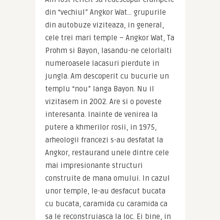
din “vechiul” Angkor Wat… grupurile 
din autobuze viziteaza, in general, 
cele trei mari temple – Angkor Wat, Ta 
Prohm si Bayon, lasandu-ne celorlalti 
numeroasele lacasuri pierdute in 
jungla. Am descoperit cu bucurie un 
templu “nou” langa Bayon. Nu il 
vizitasem in 2002. Are si o poveste 
interesanta. Inainte de venirea la 
putere a khmerilor rosii, in 1975, 
arheologii francezi s-au desfatat la 
Angkor, restaurand unele dintre cele 
mai impresionante structuri 
construite de mana omului. In cazul 
unor temple, le-au desfacut bucata 
cu bucata, caramida cu caramida ca 
sa le reconstruiasca la loc. Ei bine, in 