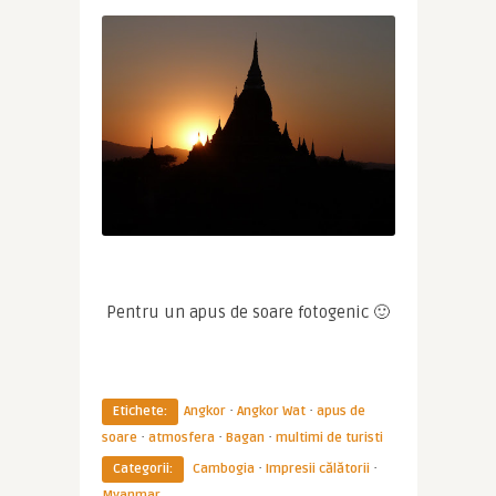
Pentru un apus de soare fotogenic 🙂
·
·
Etichete:
Angkor
Angkor Wat
apus de
·
·
·
soare
atmosfera
Bagan
multimi de turisti
·
·
Categorii:
Cambogia
Impresii călătorii
Myanmar