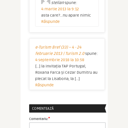
stelian
spune:
4 martie 2013 la 9:12
asta care?…nu apare nimic
Răspunde
e-Turism Bref (33) – 4 - 24
februarie 2013 | Turism 2.0
spune:
4 septembrie 2018 la 10:58
[…] la invitația TAP Portugal,
Roxana Farca și Cezar Dumitru au
plecat la Lisabona, la […]
Răspunde
COMENTEAZĂ
*
Comentariu: