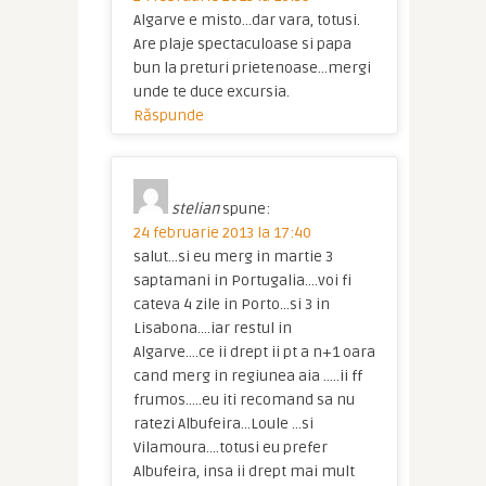
Algarve e misto…dar vara, totusi.
Are plaje spectaculoase si papa
bun la preturi prietenoase…mergi
unde te duce excursia.
Răspunde
stelian
spune:
24 februarie 2013 la 17:40
salut…si eu merg in martie 3
saptamani in Portugalia….voi fi
cateva 4 zile in Porto…si 3 in
Lisabona….iar restul in
Algarve….ce ii drept ii pt a n+1 oara
cand merg in regiunea aia …..ii ff
frumos…..eu iti recomand sa nu
ratezi Albufeira…Loule …si
Vilamoura….totusi eu prefer
Albufeira, insa ii drept mai mult