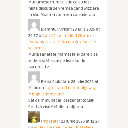
Multumesc frumos. Stiu ca au fost
niste discutii pe vremea cand Wizz era
in Abu Dhabi si zona era considerata
Elefantul African
28 iulie 2026 at
20:37
on
Wizz Air a implinit 20 ani in
Romania si are 50% cota de piata. Ce
va urma ?
Multa sanatate mamei tale! Oare o sa
vedem si Muscat pe lista lor din
Bucuresti ?
Elena Ciubotaru
28 iulie 2026 at
20:00
on
Tajikistan si Pamir Highway.
Mic ghid de vizitare
Cât de minunat ați prezentat totul!!!!
Cred că visez! Multe mulțumiri!
Imperator
23 iunie 2026 at 12:27
on
Andaluzia magica (ep. 1). Malaga