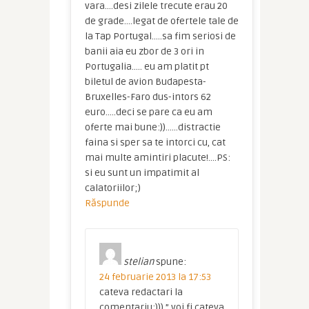
vara….desi zilele trecute erau 20
de grade….legat de ofertele tale de
la Tap Portugal…..sa fim seriosi de
banii aia eu zbor de 3 ori in
Portugalia….. eu am platit pt
biletul de avion Budapesta-
Bruxelles-Faro dus-intors 62
euro…..deci se pare ca eu am
oferte mai bune:))……distractie
faina si sper sa te intorci cu, cat
mai multe amintiri placute!….PS:
si eu sunt un impatimit al
calatoriilor;)
Răspunde
stelian
spune:
24 februarie 2013 la 17:53
cateva redactari la
comentariu:))) ” voi fi cateva