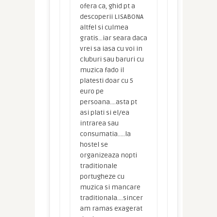
ofera ca, ghid pt a
descoperii LISABONA
altfel si culmea
gratis…iar seara daca
vrei sa iasa cu voi in
cluburi sau baruri cu
muzica fado il
platesti doar cu 5
euro pe
persoana….asta pt
asi plati si el/ea
intrarea sau
consumatia…..la
hostel se
organizeaza nopti
traditionale
portugheze cu
muzica si mancare
traditionala….sincer
am ramas exagerat