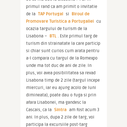
primul rand ca am primit o invitatie 
de la
 TAP Portugal 
si 
Biroul de 
Promovare Turistica a Portugaliei
 cu 
ocazia targului de turism de la 
Lisabona – 
BTL
. Este primul targ de 
turism din strainatate la care particip 
si chiar sunt curios cum arata pentru 
a-l compara cu targul de la Romexpo 
unde ma tot duc de ani de zile. In 
plus, voi avea posibilitatea sa revad 
Lisabona timp de 2 zile (targul incepe 
miercuri, iar eu ajung acolo de luni 
dimineata), poate dau o fuga si prin 
afara Lisabonei, ma gandesc la 
Cascais, ca la 
Sintra 
am fost acum 3 
ani. In plus, dupa 2 zile de targ, voi 
participa la excursiile post-targ 