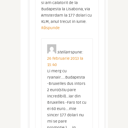
si am calatorit de la
Budapesta la Lisabona, via
Amsterdam la 177 dolari cu
KLM, anul trecut in iunie.
Răspunde
stelian
spune:
26 februarie 2013 la
15:40
Li merg cu
ryanair…..Budapesta
-Bruxelles dus intors
2 euro(stiu pare
incredibil)…iar din
Bruxelles -Faro tot cu
ei 60 euro….mie
sincer 177 dolari nu
mi se pare
promotie:)……in