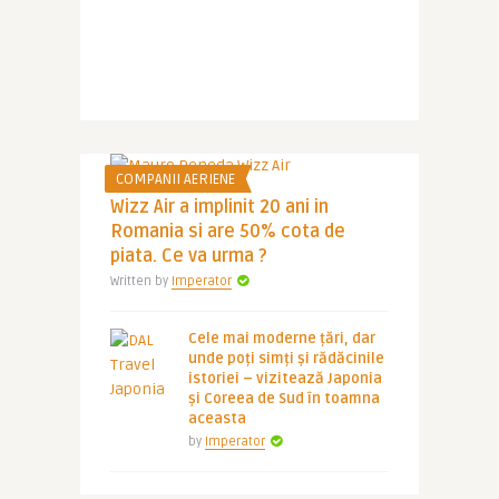
COMPANII AERIENE
Wizz Air a implinit 20 ani in
Romania si are 50% cota de
piata. Ce va urma ?
Written by
Imperator
Cele mai moderne țări, dar
unde poți simți și rădăcinile
istoriei – vizitează Japonia
și Coreea de Sud în toamna
aceasta
by
Imperator