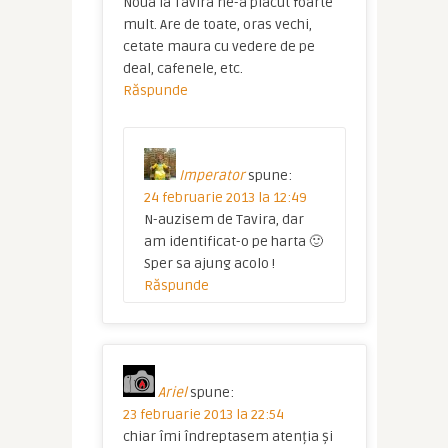
Noua la Tavira ne-a placut foarte
mult. Are de toate, oras vechi,
cetate maura cu vedere de pe
deal, cafenele, etc.
Răspunde
Imperator
spune:
24 februarie 2013 la 12:49
N-auzisem de Tavira, dar
am identificat-o pe harta 🙂
Sper sa ajung acolo !
Răspunde
Ariel
spune:
23 februarie 2013 la 22:54
chiar îmi îndreptasem atenția și