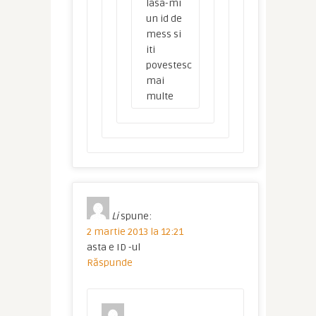
lasa-mi
un id de
mess si
iti
povestesc
mai
multe
Li
spune:
2 martie 2013 la 12:21
asta e ID -ul
Răspunde