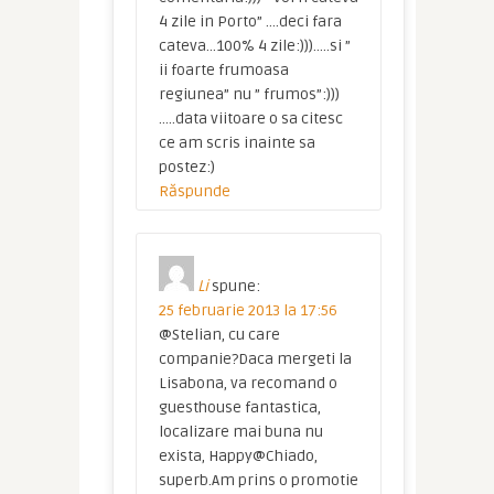
4 zile in Porto” ….deci fara
cateva…100% 4 zile:)))…..si ”
ii foarte frumoasa
regiunea” nu ” frumos”:)))
…..data viitoare o sa citesc
ce am scris inainte sa
postez:)
Răspunde
Li
spune:
25 februarie 2013 la 17:56
@Stelian, cu care
companie?Daca mergeti la
Lisabona, va recomand o
guesthouse fantastica,
localizare mai buna nu
exista, Happy@Chiado,
superb.Am prins o promotie