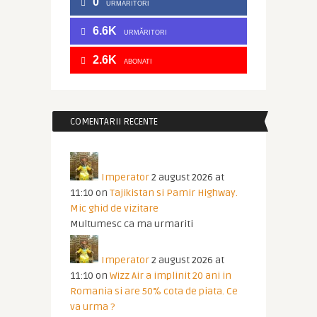
0
URMARITORI
6.6K
URMĂRITORI
2.6K
ABONATI
COMENTARII RECENTE
Imperator
2 august 2026 at
11:10
on
Tajikistan si Pamir Highway.
Mic ghid de vizitare
Multumesc ca ma urmariti
Imperator
2 august 2026 at
11:10
on
Wizz Air a implinit 20 ani in
Romania si are 50% cota de piata. Ce
va urma ?