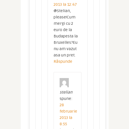
2013 la 12:47
@Stelian,
please!Cum
mergi cu 2
euro de la
Budapesta la
Bruxelles?Eu
nu am vazut
asa un pret.
Răspunde
stelian
spune:
28
februarie
2013 la
8:55