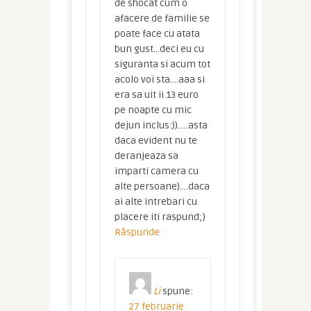
de shocat cum o
afacere de familie se
poate face cu atata
bun gust…deci eu cu
siguranta si acum tot
acolo voi sta….aaa si
era sa uit ii 13 euro
pe noapte cu mic
dejun inclus:))…..asta
daca evident nu te
deranjeaza sa
imparti camera cu
alte persoane)….daca
ai alte intrebari cu
placere iti raspund;)
Răspunde
Li
spune:
27 februarie