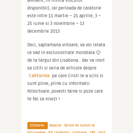
(evident, in limita stocului 
disponibil), iar perioada de calatorie 
este intre 11 martie – 21 aprilie, 3 – 
25 iunie si 3 noiembrie – 13 
decembrie 2013.
Deci, saptamana viitoare, va voi relata 
ce vad in exclusivitiate mondiala 🙂 
de la targul din Lisabona… dar va invit 
sa cititi si seria de articole despre 
California
 pe care Cristi le-a scris si 
sunt pline, pline cu informatii 
folositoare, povesti faine si poze care 
te fac sa visezi !
·
Etichete:
Algarve
Biroul de turism al
·
·
·
·
Portugaliei
BTL Lisabona
Lisabona
TAP
targ