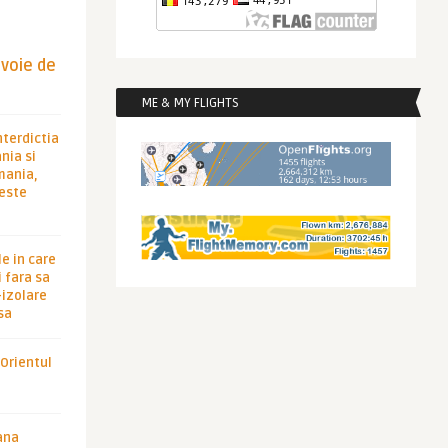
evoie de
ME & MY FLIGHTS
nterdictia
nia si
rmania,
 este
le in care
 fara sa
-izolare
sa
 Orientul
ana