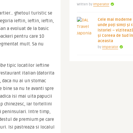
Written by
Imperator
rtier… ghetoul turistic se 
Cele mai moderne ț
ria ieftin, ieftin, ieftin, 
unde poți simți și 
an a evoluat de la basic 
istoriei – viziteaz
și Coreea de Sud 
ackeri pentru care 10 
aceasta
segmentat mult. Sa nu 
by
Imperator
ibe
 tipic locatilor ieftine 
staurant italian (datorita 
e, daca nu ai un stomac 
 bine sa nu te avanti spre 
(adica isi mai uita papucii 
 chinezesc, iar tortellini 
peninsulari. Intre timp, 
 destul de premium pe care 
ri. Isi pastreaza si localul 