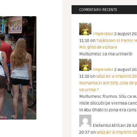
COMENTARII RECENTE
Imperator
2 august 20
11:10
on
Tajikistan si Pamir 
Mic ghid de vizitare
Multumesc ca ma urmariti
Imperator
2 august 20
11:10
on
Wizz Air a implinit 20
Romania si are 50% cota de p
va urma ?
Multumesc frumos. Stiu ca au
niste discutii pe vremea cand
in Abu Dhabi si zona era cons
Elefantul African
28 iul
20:37
on
Wizz Air a implinit 20