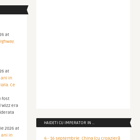
26 at
Highway.
26 at
 ani in
iata. Ce
 fost
 Wizz era
iderata
HAIDETI CU IMPERATOR IN …
ie 2026 at
 ani in
4 - 16 septembrie: China (cu croazieră