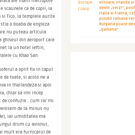
viata ale marii metropole 
viitoare: Irlanda s
devin „verzi”, posib
 scaunele ca de copii, la 
Italia si Franta, Ce
si Tico, la templele aurite 
posibil ramane ver
 stia o boaba de engleza 
Bulgaria poate de
„galbena”
are nu puteau articula 
 ghiseul din aeroport care 
et la un hotel ieftin, 
aralele cu Khao San.
ferul a oprit fix in capul 
e de toate, si acolo ne-a 
va in thailandeza si apoi 
a, chiar sa imi incep 
t de confuzie… cum rar mi 
 venisem de la minus nu 
de), iar umiditatea ma 
lungul drum cu avionul, 
ai mult era furnicarul de 