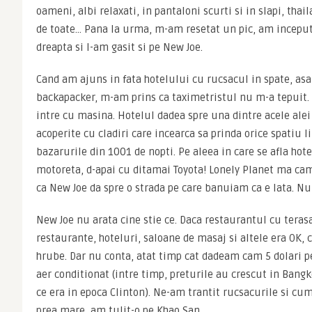
oameni, albi relaxati, in pantaloni scurti si in slapi, tha
de toate… Pana la urma, m-am resetat un pic, am inceput s
dreapta si l-am gasit si pe New Joe.
Cand am ajuns in fata hotelului cu rucsacul in spate, asa 
backapacker, m-am prins ca taximetristul nu m-a tepuit. 
intre cu masina. Hotelul dadea spre una dintre acele alei 
acoperite cu cladiri care incearca sa prinda orice spatiu l
bazarurile din 1001 de nopti. Pe aleea in care se afla hote
motoreta, d-apai cu ditamai Toyota! Lonely Planet ma cam
ca New Joe da spre o strada pe care banuiam ca e lata. Nu
New Joe nu arata cine stie ce. Daca restaurantul cu terasa
restaurante, hoteluri, saloane de masaj si altele era OK, 
hrube. Dar nu conta, atat timp cat dadeam cam 5 dolari pe
aer conditionat (intre timp, preturile au crescut in Bangk
ce era in epoca Clinton). Ne-am trantit rucsacurile si cum
prea mare, am tulit-o pe Khao San.