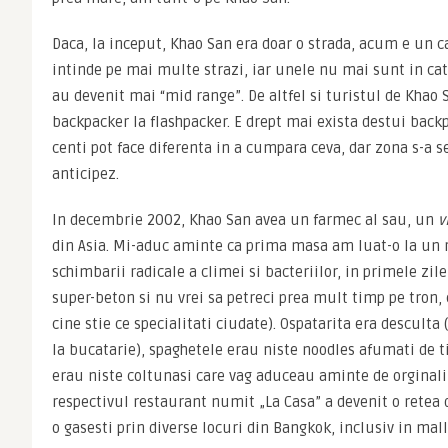
Daca, la inceput, Khao San era doar o strada, acum e un ca
intinde pe mai multe strazi, iar unele nu mai sunt in catego
au devenit mai “mid range”. De altfel si turistul de Khao S
backpacker la flashpacker. E drept mai exista destui backp
centi pot face diferenta in a cumpara ceva, dar zona s-a 
anticipez.
In decembrie 2002, Khao San avea un farmec al sau, un 
v
din Asia. Mi-aduc aminte ca prima masa am luat-o la un re
schimbarii radicale a climei si bacteriilor, in primele zil
super-beton si nu vrei sa petreci prea mult timp pe tron, e
cine stie ce specialitati ciudate). Ospatarita era desculta 
la bucatarie), spaghetele erau niste noodles afumati de tip
erau niste coltunasi care vag aduceau aminte de orginalii 
respectivul restaurant numit „La Casa” a devenit o retea
o gasesti prin diverse locuri din Bangkok, inclusiv in mallu