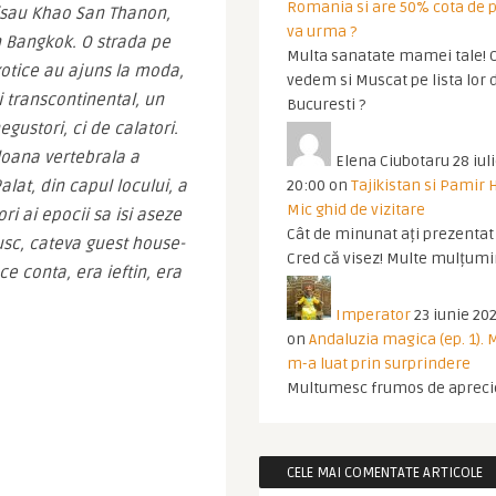
Romania si are 50% cota de p
 (sau Khao San Thanon, 
va urma ?
n Bangkok. O strada pe 
Multa sanatate mamei tale! O
exotice au ajuns la moda, 
vedem si Muscat pe lista lor 
 transcontinental, un 
Bucuresti ?
ustori, ci de calatori. 
oana vertebrala a 
Elena Ciubotaru
28 iul
lat, din capul locului, a 
20:00
on
Tajikistan si Pamir 
Mic ghid de vizitare
i ai epocii sa isi aseze 
Cât de minunat ați prezentat t
rusc, cateva guest house-
Cred că visez! Multe mulțumir
e conta, era ieftin, era 
Imperator
23 iunie 202
on
Andaluzia magica (ep. 1).
m-a luat prin surprindere
Multumesc frumos de apreci
CELE MAI COMENTATE ARTICOLE