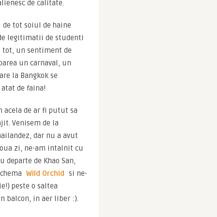
lienesc de calitate.
de tot soiul de haine 
e legitimatii de studenti 
e tot, un sentiment de 
parea un carnaval, un 
are la Bangkok se 
atat de faina!
acela de ar fi putut sa 
jit. Venisem de la 
ailandez, dar nu a avut 
oua zi, ne-am intalnit cu 
u departe de Khao San, 
 chema 
Wild Orchid
 si ne-
) peste o saltea 
n balcon, in aer liber :).