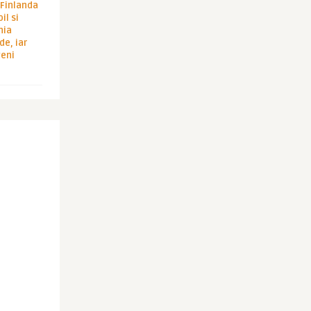
i Finlanda
il si
hia
de, iar
veni