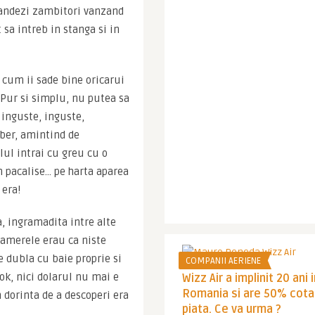
ilandezi zambitori vanzand 
a intreb in stanga si in 
cum ii sade bine oricarui 
Pur si simplu, nu putea sa 
inguste, inguste, 
iber, amintind de 
lul intrai cu greu cu o 
 pacalise… pe harta aparea 
 era!
, ingramadita intre alte 
camerele erau ca niste 
 dubla cu baie proprie si 
COMPANII AERIENE
ok, nici dolarul nu mai e 
Wizz Air a implinit 20 ani 
Romania si are 50% cota
 dorinta de a descoperi era 
piata. Ce va urma ?