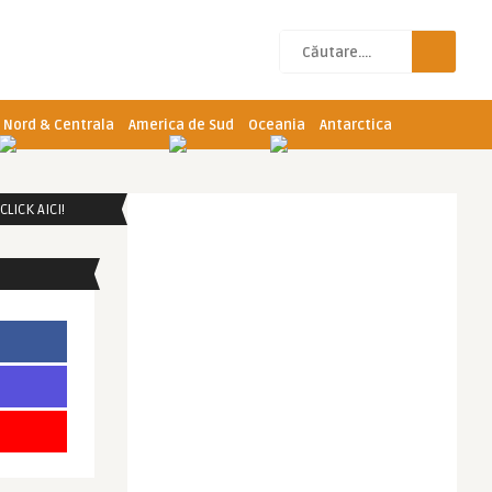
 Nord & Centrala
America de Sud
Oceania
Antarctica
LICK AICI!