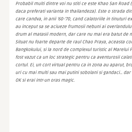
Probabil multi dintre voi nu stiti ce este Khao San Road
daca preferati varianta in thailandeza). Este o strada di
care candva, in anii ’60-’70, cand calatoriile in tinuturi 
au inceput sa se aciueze frumosii nebuni ai overlandului
drum al matasii modern, dar care nu mai era batut de neg
Situat nu foarte departe de raul Chao Praya, aceasta col
Bangkokului, si la nord de complexul turistic al Marelui Pa
fost vazut ca un loc strategic pentru ca aventurosii calator
cortul. Ei, un cort virtual pentru ca in zona au aparut, b
uri cu mai multi sau mai putini sobolani si gandaci… dar c
OK si erai intr-un oras magic.