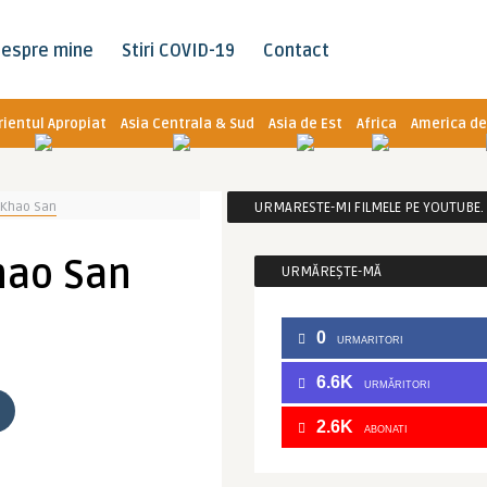
espre mine
Stiri COVID-19
Contact
rientul Apropiat
Asia Centrala & Sud
Asia de Est
Africa
America de
 Khao San
URMARESTE-MI FILMELE PE YOUTUBE. C
hao San
URMĂREȘTE-MĂ
0
URMARITORI
6.6K
URMĂRITORI
2.6K
ABONATI