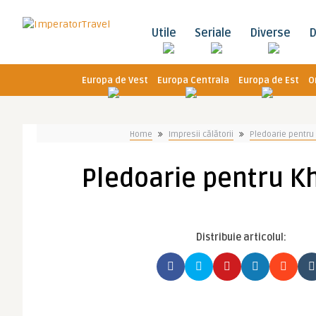
Utile
Seriale
Diverse
D
Europa de Vest
Europa Centrala
Europa de Est
O
Home
Impresii călătorii
Pledoarie pentru
Pledoarie pentru K
Distribuie articolul: