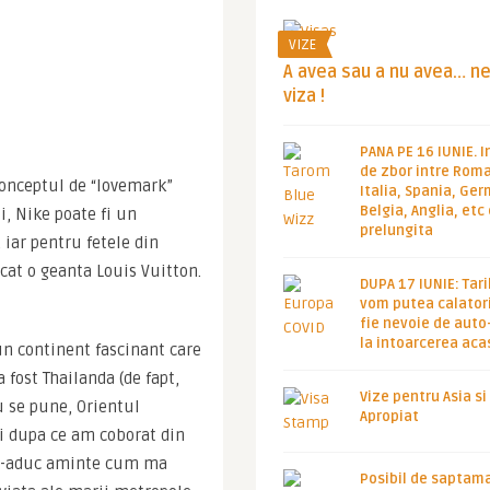
VIZE
A avea sau a nu avea… n
viza !
PANA PE 16 IUNIE. I
de zbor intre Roma
conceptul de “lovemark” 
Italia, Spania, Ge
Belgia, Anglia, etc
 Nike poate fi un 
prelungita
iar pentru fetele din 
at o geanta Louis Vuitton. 
DUPA 17 IUNIE: Tari
vom putea calatori
fie nevoie de auto
la intoarcerea aca
n continent fascinant care 
 fost Thailanda (de fapt, 
Vize pentru Asia si
u se pune, Orientul 
Apropiat
Si dupa ce am coborat din 
Mi-aduc aminte cum ma 
Posibil de saptam