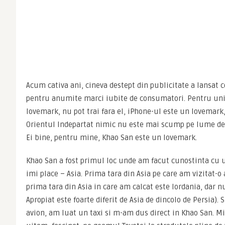
Acum cativa ani, cineva destept din publicitate a lansat 
pentru anumite marci iubite de consumatori. Pentru unii,
lovemark, nu pot trai fara el, iPhone-ul este un lovemark, 
Orientul Indepartat nimic nu este mai scump pe lume dec
Ei bine, pentru mine, Khao San este un lovemark.
Khao San a fost primul loc unde am facut cunostinta cu u
imi place – Asia. Prima tara din Asia pe care am vizitat-o a
prima tara din Asia in care am calcat este Iordania, dar n
Apropiat este foarte diferit de Asia de dincolo de Persia). 
avion, am luat un taxi si m-am dus direct in Khao San. 