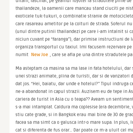
uitam, fascinat, pe geamul Toyotei la stradutele pline de 
thailandeze, la oamenii care mancau stand ciuciti pe niste
exoticele tuk-tukuri, o combinatie stranie de motocicleta 
care rasareau ametitor pe la colturi de strada. Soferul nu
(unul dintre putinii thailandezi pe care i-am intalnit si c
niciun cuvant pe “faranga”), dar primise instructiuni de la
organiza transportul cu taxiul. Imi facusem rezervare pe n
numit 
New Joe
, care se afla pe una dintre stradutele p
Ma asteptam ca masina sa ma lase in fata hotelului, dar so
unei strazi animate, plina de turisti, dar si de vanzatori d
dat jos. “Hei, baiatu, dar unde e hotelul?” Tipul indruga ce
ne-a abandonat in capul strazii. Auzisem eu de tepe in Asi
cariera de turist in Asia cu o teapa?? Aveam un sentimen
s-a mai intamplat. Caldura ma coplesise (era decembrie,
stiu cate grade, si in Bangkok erau mai bine de 30 de gra
facea sa ma simt ca o galusca intr-o mare supa. In plus, 
cat si diferenta de fus orar… Dar poate ce m-a uluit cel m