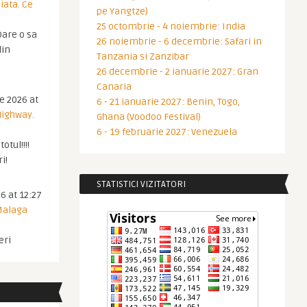
iata. Ce
pe Yangtze)
25 octombrie - 4 noiembrie: India
are o sa
26 noiembrie - 6 decembrie: Safari in
din
Tanzania si Zanzibar
26 decembrie - 2 ianuarie 2027: Gran
Canaria
ie 2026 at
6 - 21 ianuarie 2027: Benin, Togo,
Highway.
Ghana (Voodoo Festival)
6 - 19 februarie 2027: Venezuela
otul!!!!
i!
STATISTICI VIZITATORI
6 at 12:27
 Malaga
eri