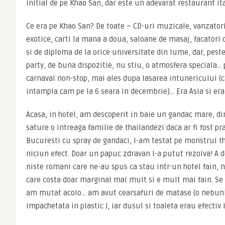
initial de pe Khao San, dar este un adevarat restaurant ita
Ce era pe Khao San? De toate – CD-uri muzicale, vanzatori 
exotice, carti la mana a doua, saloane de masaj, facatori d
si de diploma de la orice universitate din lume, dar, pest
party, de buna dispozitie, nu stiu, o atmosfera speciala… 
carnaval non-stop, mai ales dupa lasarea intunericului (c
intampla cam pe la 6 seara in decembrie)… Era Asia si era 
Acasa, in hotel, am descoperit in baie un gandac mare, din 
sature o intreaga familie de thailandezi daca ar fi fost pra
Bucuresti cu spray de gandaci, l-am testat pe monstrul th
niciun efect. Doar un papuc zdravan l-a putut rezolva! A d
niste romani care ne-au spus ca stau intr-un hotel fain, n
care costa doar marginal mai mult si e mult mai fain. Se
am mutat acolo… am avut cearsafuri de matase (o nebunie!
impachetata in plastic J, iar dusul si toaleta erau efectiv i