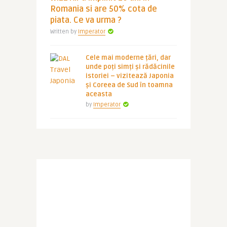
Romania si are 50% cota de
piata. Ce va urma ?
Written by
Imperator
Cele mai moderne țări, dar
unde poți simți și rădăcinile
istoriei – vizitează Japonia
și Coreea de Sud în toamna
aceasta
by
Imperator