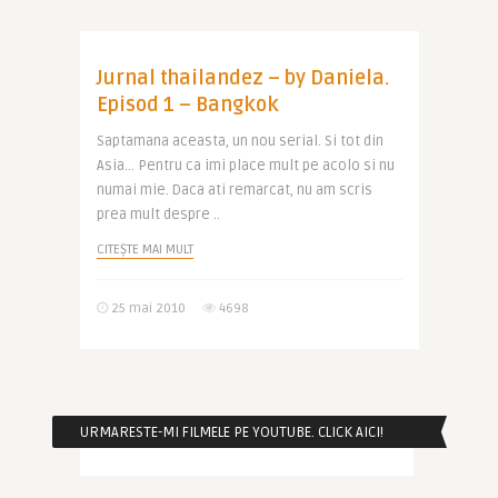
Jurnal thailandez – by Daniela.
Episod 1 – Bangkok
Saptamana aceasta, un nou serial. Si tot din
Asia… Pentru ca imi place mult pe acolo si nu
numai mie. Daca ati remarcat, nu am scris
prea mult despre ..
CITEȘTE MAI MULT
25 mai 2010
4698
URMARESTE-MI FILMELE PE YOUTUBE. CLICK AICI!