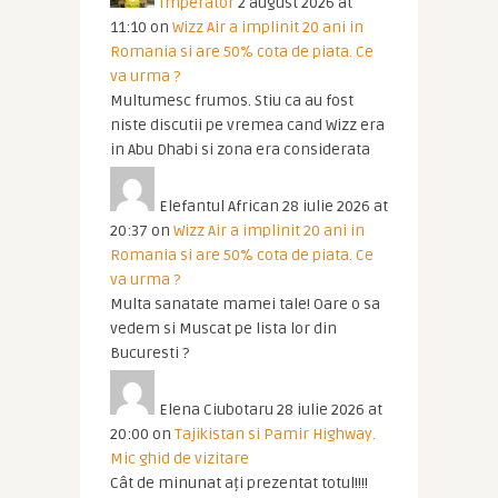
Imperator
2 august 2026 at
11:10
on
Wizz Air a implinit 20 ani in
Romania si are 50% cota de piata. Ce
va urma ?
Multumesc frumos. Stiu ca au fost
niste discutii pe vremea cand Wizz era
in Abu Dhabi si zona era considerata
Elefantul African
28 iulie 2026 at
20:37
on
Wizz Air a implinit 20 ani in
Romania si are 50% cota de piata. Ce
va urma ?
Multa sanatate mamei tale! Oare o sa
vedem si Muscat pe lista lor din
Bucuresti ?
Elena Ciubotaru
28 iulie 2026 at
20:00
on
Tajikistan si Pamir Highway.
Mic ghid de vizitare
Cât de minunat ați prezentat totul!!!!