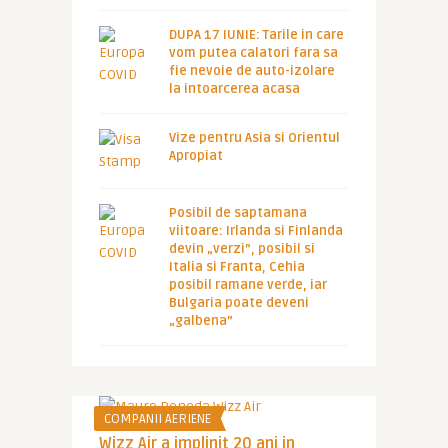
DUPA 17 IUNIE: Tarile in care
vom putea calatori fara sa
fie nevoie de auto-izolare
la intoarcerea acasa
Vize pentru Asia si Orientul
Apropiat
Posibil de saptamana
viitoare: Irlanda si Finlanda
devin „verzi”, posibil si
Italia si Franta, Cehia
posibil ramane verde, iar
Bulgaria poate deveni
„galbena”
COMPANII AERIENE
Wizz Air a implinit 20 ani in