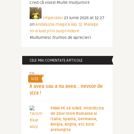
Cred că visez! Multe mulțumiri!
Imperator
23 iunie 2026 at 12:27
on
Andaluzia magica (ep. 1). Malaga
m-a luat prin surprindere
Multumesc frumos de aprecieri
CELE MAI COMENTATE ARTICOLE
VIZE
A avea sau a nu avea… nevoie de
viza !
PANA PE 16 IUNIE. Interdictia
de zbor intre Romania si
Italia, Spania, Germania,
Belgia, Anglia, etc este
prelungita