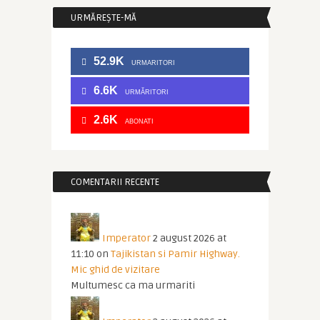
URMĂREȘTE-MĂ
52.9K
URMARITORI
6.6K
URMĂRITORI
2.6K
ABONATI
COMENTARII RECENTE
Imperator
2 august 2026 at
11:10
on
Tajikistan si Pamir Highway.
Mic ghid de vizitare
Multumesc ca ma urmariti