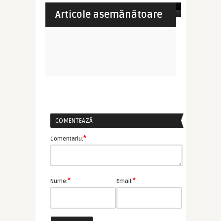
Ubud e prea comercia ...
Articole asemănătoare
GRECIA
- BALI
COMENTEAZĂ
*
Comentariu:
*
*
Nume:
Email: