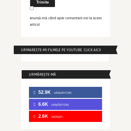
Anunță-mă când apar comentarii noi la acest
articol
URMARESTE-MI FILMELE PE YOUTUBE. CLICK AICI!
URMĂREȘTE-MĂ
52.9K
URMARITORI
6.6K
URMĂRITORI
2.6K
ABONATI