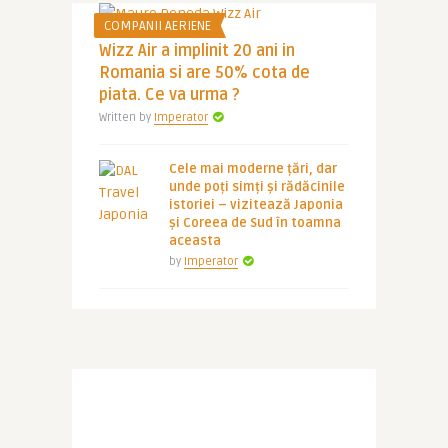
COMPANII AERIENE
Wizz Air a implinit 20 ani in
Romania si are 50% cota de
piata. Ce va urma ?
Written by
Imperator
Cele mai moderne țări, dar
unde poți simți și rădăcinile
istoriei – vizitează Japonia
și Coreea de Sud în toamna
aceasta
by
Imperator