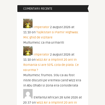
COMENTARII RECENTE
Imperator
2 august 2026 at
11:10
on
Tajikistan si Pamir Highway.
Mic ghid de vizitare
Multumesc ca ma urmariti
Imperator
2 august 2026 at
11:10
on
Wizz Air a implinit 20 ani in
Romania si are 50% cota de piata. Ce
va urma ?
Multumesc frumos. Stiu ca au fost
niste discutii pe vremea cand Wizz era
in Abu Dhabi si zona era considerata
Elefantul African
28 iulie 2026 at
20:37
on
Wizz Air a implinit 20 ani in