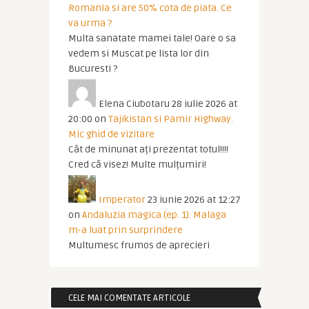
Romania si are 50% cota de piata. Ce
va urma ?
Multa sanatate mamei tale! Oare o sa
vedem si Muscat pe lista lor din
Bucuresti ?
Elena Ciubotaru
28 iulie 2026 at
20:00
on
Tajikistan si Pamir Highway.
Mic ghid de vizitare
Cât de minunat ați prezentat totul!!!!
Cred că visez! Multe mulțumiri!
Imperator
23 iunie 2026 at 12:27
on
Andaluzia magica (ep. 1). Malaga
m-a luat prin surprindere
Multumesc frumos de aprecieri
CELE MAI COMENTATE ARTICOLE