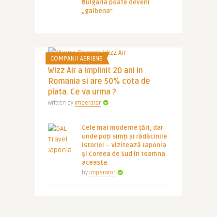
Bulgaria poate deveni
„galbena”
COMPANII AERIENE
Wizz Air a implinit 20 ani in
Romania si are 50% cota de
piata. Ce va urma ?
Written by
Imperator
Cele mai moderne țări, dar
unde poți simți și rădăcinile
istoriei – vizitează Japonia
și Coreea de Sud în toamna
aceasta
by
Imperator