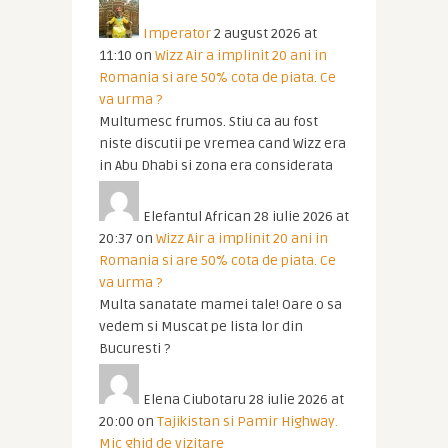
Imperator
2 august 2026 at
11:10
on
Wizz Air a implinit 20 ani in
Romania si are 50% cota de piata. Ce
va urma ?
Multumesc frumos. Stiu ca au fost
niste discutii pe vremea cand Wizz era
in Abu Dhabi si zona era considerata
Elefantul African
28 iulie 2026 at
20:37
on
Wizz Air a implinit 20 ani in
Romania si are 50% cota de piata. Ce
va urma ?
Multa sanatate mamei tale! Oare o sa
vedem si Muscat pe lista lor din
Bucuresti ?
Elena Ciubotaru
28 iulie 2026 at
20:00
on
Tajikistan si Pamir Highway.
Mic ghid de vizitare