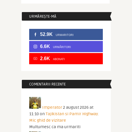
URMĂREȘTE-MĂ
52.9K
URMARITORI
6.6K
URMĂRITORI
2.6K
ABONATI
COMENTARII RECENTE
Imperator
2 august 2026 at
11:10
on
Tajikistan si Pamir Highway.
Mic ghid de vizitare
Multumesc ca ma urmariti