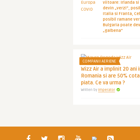
viitoare: Irlanda s
devin „verzi”, posib
Italia si Franta, Ce
posibil ramane ver
Bulgaria poate de
„galbena”
COMPANII AERIENE
Wizz Air a implinit 20 ani 
Romania si are 50% cota
piata. Ce va urma ?
Written by
Imperator