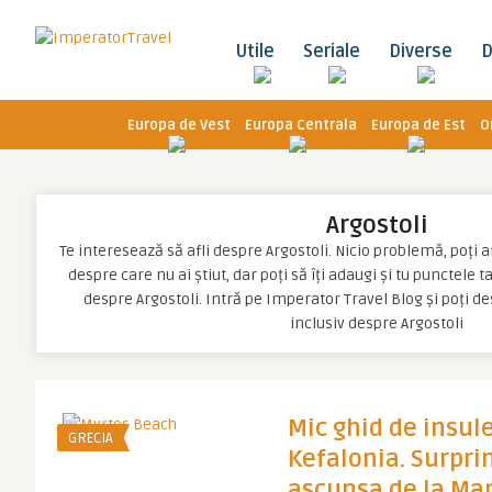
Utile
Seriale
Diverse
D
Europa de Vest
Europa Centrala
Europa de Est
O
Argostoli
Te interesează să afli despre Argostoli. Nicio problemă, poți af
despre care nu ai știut, dar poți să îți adaugi și tu punctele 
despre Argostoli. Intră pe Imperator Travel Blog și poți 
inclusiv despre Argostoli
Mic ghid de insule
GRECIA
Kefalonia. Surpri
ascunsa de la Mar