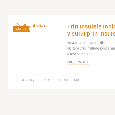
Prin Insulele Ionic
GRECIA
visului prin insul
Voiam sa ma trezesc dis-de-dimi
vizitare prin insulele ionice, m
a fost sa fie. Grecia ..
CITEȘTE MAI MULT
30 august 2021
3407
2 Comentarii