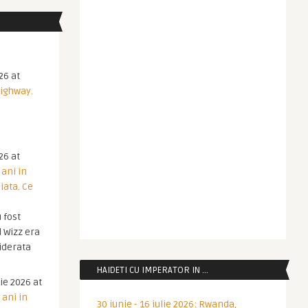
26 at
Highway.
26 at
 ani in
iata. Ce
 fost
 Wizz era
iderata
HAIDETI CU IMPERATOR IN …
ie 2026 at
 ani in
30 iunie - 16 iulie 2026: Rwanda,