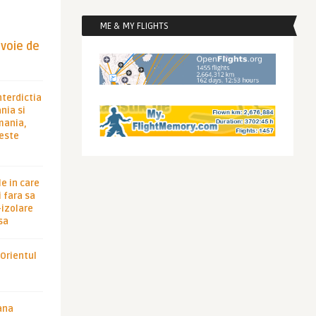
ME & MY FLIGHTS
evoie de
nterdictia
nia si
rmania,
 este
le in care
 fara sa
-izolare
sa
 Orientul
ana