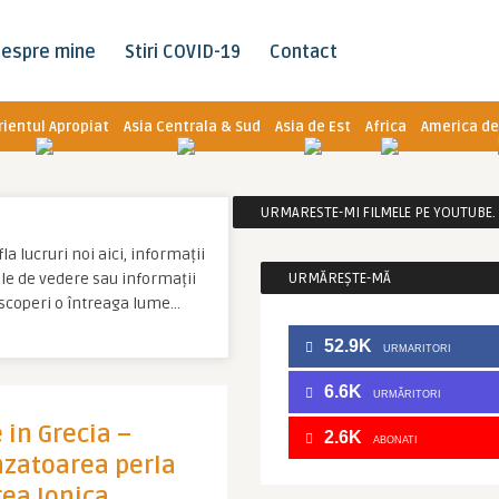
espre mine
Stiri COVID-19
Contact
rientul Apropiat
Asia Centrala & Sud
Asia de Est
Africa
America de
URMARESTE-MI FILMELE PE YOUTUBE. C
la lucruri noi aici, informații
tale de vedere sau informații
URMĂREȘTE-MĂ
descoperi o întreaga lume…
52.9K
URMARITORI
6.6K
URMĂRITORI
 in Grecia –
2.6K
ABONATI
nzatoarea perla
ea Ionica