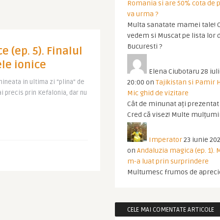
Romania si are 50% cota de p
va urma ?
Multa sanatate mamei tale! O
vedem si Muscat pe lista lor 
Bucuresti ?
e (ep. 5). Finalul
ele ionice
Elena Ciubotaru
28 iul
neata in ultima zi “plina” de
20:00
on
Tajikistan si Pamir 
ai precis prin Kefalonia, dar nu
Mic ghid de vizitare
Cât de minunat ați prezentat t
Cred că visez! Multe mulțumir
Imperator
23 iunie 202
on
Andaluzia magica (ep. 1).
m-a luat prin surprindere
Multumesc frumos de apreci
CELE MAI COMENTATE ARTICOLE