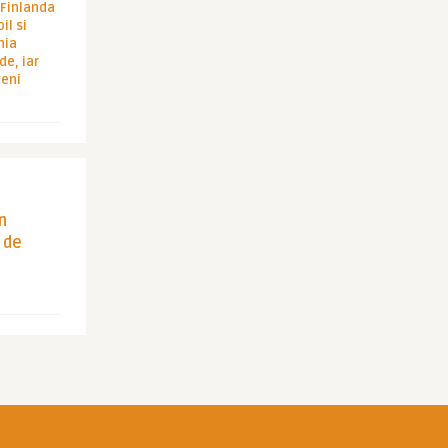
i Finlanda
il si
hia
de, iar
veni
in
 de