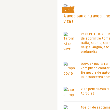
VIZE
A avea sau a nu avea… n
viza !
PANA PE 16 IUNIE. I
de zbor intre Roma
Italia, Spania, Ge
Belgia, Anglia, etc
prelungita
DUPA 17 IUNIE: Tari
vom putea calatori
fie nevoie de auto
la intoarcerea aca
Vize pentru Asia si
Apropiat
Posibil de saptam