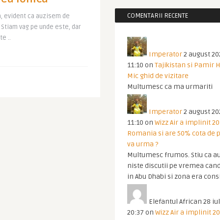
COMENTARII RECENTE
a, evident ca auzisem de
 Stiam vag pe unde este, dar
te ..
Imperator
2 august 20
11:10
on
Tajikistan si Pamir 
Mic ghid de vizitare
Multumesc ca ma urmariti
Imperator
2 august 20
11:10
on
Wizz Air a implinit 20
Romania si are 50% cota de p
va urma ?
Multumesc frumos. Stiu ca au
niste discutii pe vremea cand
in Abu Dhabi si zona era cons
Elefantul African
28 iul
20:37
on
Wizz Air a implinit 20