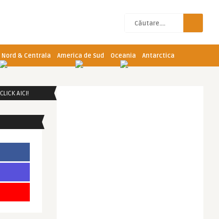
 Nord & Centrala
America de Sud
Oceania
Antarctica
LICK AICI!