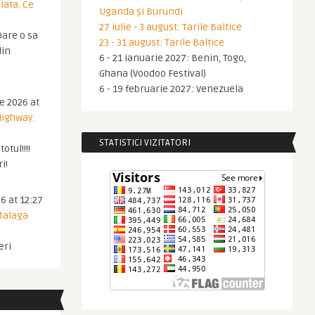
iata. Ce
Uganda și Burundi
27 iulie - 3 august: Tarile Baltice
are o sa
23 - 31 august: Tarile Baltice
din
6 - 21 ianuarie 2027: Benin, Togo,
Ghana (Voodoo Festival)
6 - 19 februarie 2027: Venezuela
ie 2026 at
Highway.
STATISTICI VIZITATORI
otul!!!!
i!
6 at 12:27
 Malaga
eri