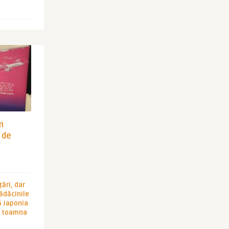
in
 de
ări, dar
rădăcinile
ă Japonia
în toamna