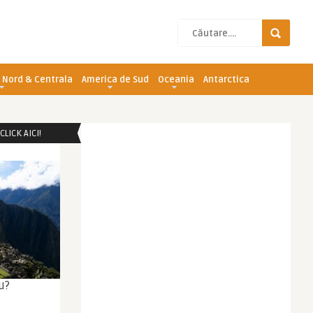
 Nord & Centrala
America de Sud
Oceania
Antarctica
LICK AICI!
u?