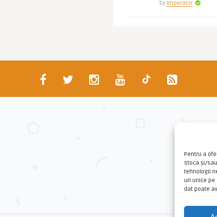
by
Imperator
Pentru a ofe
stoca și/sa
tehnologii 
uri unice pe
dat poate av
A