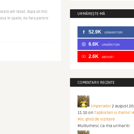
eata am lasat, dupa un mic
URMĂREȘTE-MĂ
vasa in spate, nu fara parere
52.9K
URMARITORI
6.6K
URMĂRITORI
2.6K
ABONATI
COMENTARII RECENTE
Imperator
2 august 20
11:10
on
Tajikistan si Pamir 
Mic ghid de vizitare
Multumesc ca ma urmariti