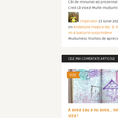
Cât de minunat ați prezentat t
Cred că visez! Multe mulțumir
Imperator
23 iunie 202
on
Andaluzia magica (ep. 1).
m-a luat prin surprindere
Multumesc frumos de apreci
CELE MAI COMENTATE ARTICOLE
VIZE
A avea sau a nu avea… n
viza !