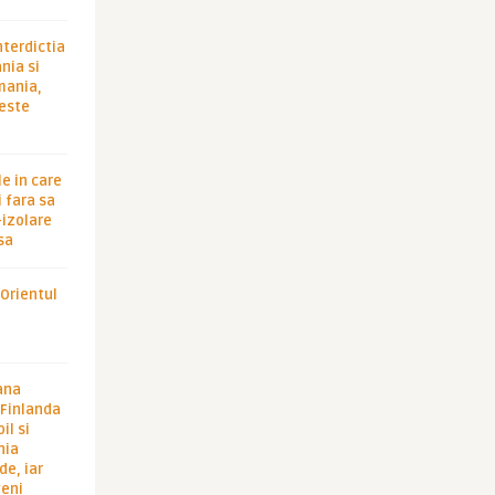
nterdictia
nia si
rmania,
 este
le in care
 fara sa
-izolare
sa
 Orientul
ana
i Finlanda
il si
hia
de, iar
veni