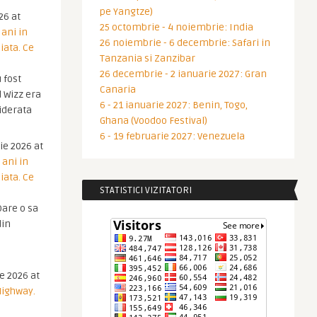
pe Yangtze)
26 at
25 octombrie - 4 noiembrie: India
 ani in
26 noiembrie - 6 decembrie: Safari in
iata. Ce
Tanzania si Zanzibar
26 decembrie - 2 ianuarie 2027: Gran
 fost
Canaria
 Wizz era
6 - 21 ianuarie 2027: Benin, Togo,
iderata
Ghana (Voodoo Festival)
6 - 19 februarie 2027: Venezuela
ie 2026 at
 ani in
iata. Ce
STATISTICI VIZITATORI
are o sa
din
ie 2026 at
Highway.