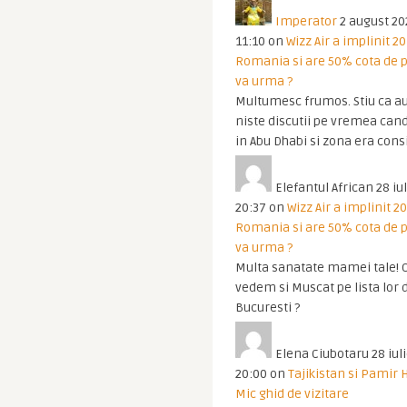
Imperator
2 august 20
11:10
on
Wizz Air a implinit 20
Romania si are 50% cota de p
va urma ?
Multumesc frumos. Stiu ca au
niste discutii pe vremea cand
in Abu Dhabi si zona era cons
Elefantul African
28 iul
20:37
on
Wizz Air a implinit 20
Romania si are 50% cota de p
va urma ?
Multa sanatate mamei tale! O
vedem si Muscat pe lista lor 
Bucuresti ?
Elena Ciubotaru
28 iul
20:00
on
Tajikistan si Pamir 
Mic ghid de vizitare