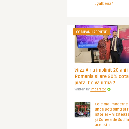
„galbena”
COMPANII AERIENE
Wizz Air a implinit 20 ani 
Romania si are 50% cota
piata. Ce va urma ?
Written by
Imperator
Cele mai moderne ț
unde poți simți și 
istoriei – viziteaz
și Coreea de Sud 
aceasta