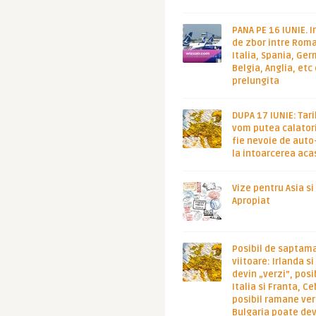
PANA PE 16 IUNIE. I
de zbor intre Roma
Italia, Spania, Ge
Belgia, Anglia, etc
prelungita
DUPA 17 IUNIE: Tari
vom putea calatori
fie nevoie de auto
la intoarcerea aca
Vize pentru Asia si
Apropiat
Posibil de saptam
viitoare: Irlanda s
devin „verzi”, posib
Italia si Franta, Ce
posibil ramane ver
Bulgaria poate de