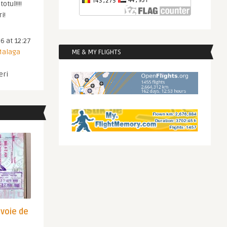
otul!!!!
i!
6 at 12:27
 Malaga
ME & MY FLIGHTS
eri
evoie de