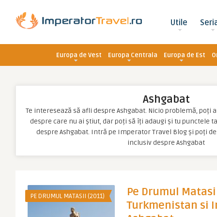
Utile
Seri
Europa de Vest
Europa Centrala
Europa de Est
O
Ashgabat
Te interesează să afli despre Ashgabat. Nicio problemă, poți afl
despre care nu ai știut, dar poți să îți adaugi și tu punctele 
despre Ashgabat. Intră pe Imperator Travel Blog și poți d
inclusiv despre Ashgabat
Pe Drumul Matasii
PE DRUMUL MATASII (2011)
Turkmenistan si Ir