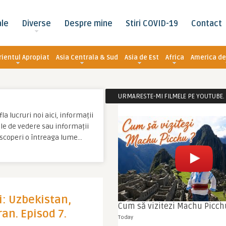
ale
Diverse
Despre mine
Stiri COVID-19
Contact
rientul Apropiat
Asia Centrala & Sud
Asia de Est
Africa
America de
URMARESTE-MI FILMELE PE YOUTUBE. C
a lucruri noi aici, informații
tale de vedere sau informații
escoperi o întreaga lume…
: Uzbekistan,
Cum să vizitezi Machu Picch
an. Episod 7.
Today