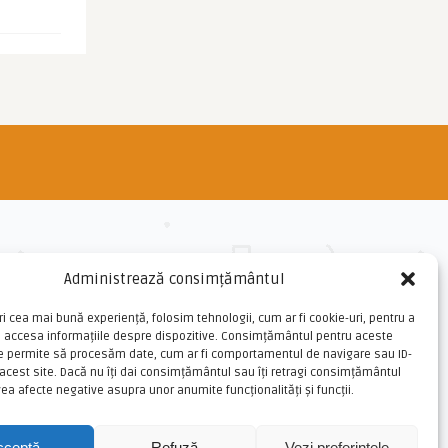
Administrează consimțământul
ri cea mai bună experiență, folosim tehnologii, cum ar fi cookie-uri, pentru a
u accesa informațiile despre dispozitive. Consimțământul pentru aceste
ne permite să procesăm date, cum ar fi comportamentul de navigare sau ID-
 acest site. Dacă nu îți dai consimțământul sau îți retragi consimțământul
ea afecte negative asupra unor anumite funcționalități și funcții.
cceptă
Refuză
Vezi preferințele