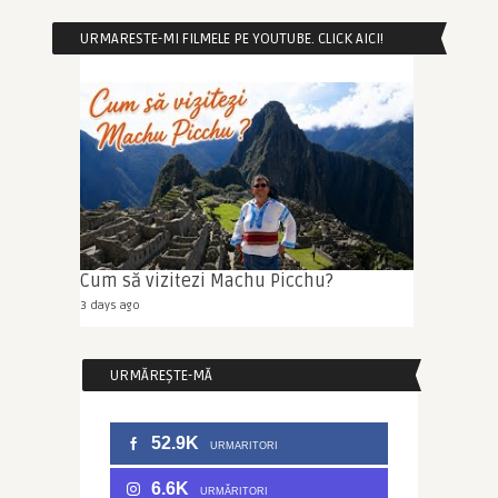
URMARESTE-MI FILMELE PE YOUTUBE. CLICK AICI!
Cum să vizitezi Machu Picchu?
3 days ago
URMĂREȘTE-MĂ
52.9K
URMARITORI
6.6K
URMĂRITORI