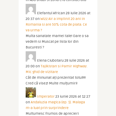
Elefantul African
28 iulie 2026 at
20:37
on
Wizz Air a implinit 20 ani in
Romania si are 50% cota de piata. Ce
va urma ?
Multa sanatate mamei tale! Oare o sa
vedem si Muscat pe lista lor din
Bucuresti ?
Elena Ciubotaru
28 iulie 2026 at
20:00
on
Tajikistan si Pamir Highway.
Mic ghid de vizitare
Cât de minunat ați prezentat totul!!!!
Cred că visez! Multe mulțumiri!
Imperator
23 iunie 2026 at 12:27
on
Andaluzia magica (ep. 1). Malaga
m-a luat prin surprindere
Multumesc frumos de aprecieri