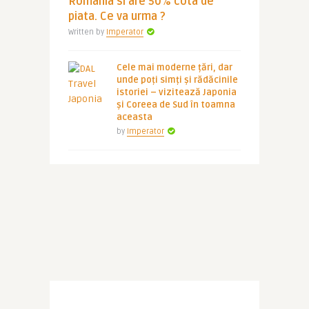
Romania si are 50% cota de
piata. Ce va urma ?
Written by
Imperator
Cele mai moderne țări, dar
unde poți simți și rădăcinile
istoriei – vizitează Japonia
și Coreea de Sud în toamna
aceasta
by
Imperator