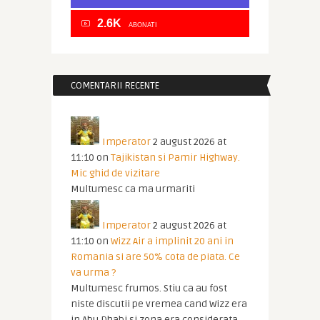
2.6K
ABONATI
COMENTARII RECENTE
Imperator
2 august 2026 at
11:10
on
Tajikistan si Pamir Highway.
Mic ghid de vizitare
Multumesc ca ma urmariti
Imperator
2 august 2026 at
11:10
on
Wizz Air a implinit 20 ani in
Romania si are 50% cota de piata. Ce
va urma ?
Multumesc frumos. Stiu ca au fost
niste discutii pe vremea cand Wizz era
in Abu Dhabi si zona era considerata