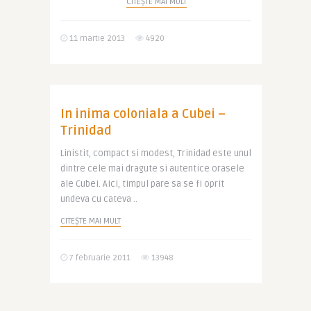
CITEȘTE MAI MULT
11 martie 2013
4920
In inima coloniala a Cubei –
Trinidad
Linistit, compact si modest, Trinidad este unul
dintre cele mai dragute si autentice orasele
ale Cubei. Aici, timpul pare sa se fi oprit
undeva cu cateva ..
CITEȘTE MAI MULT
7 februarie 2011
13948