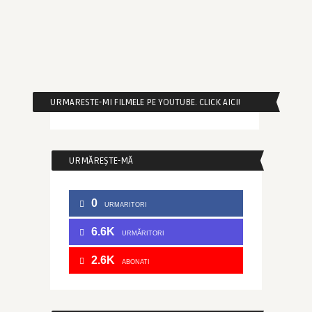
URMARESTE-MI FILMELE PE YOUTUBE. CLICK AICI!
URMĂREȘTE-MĂ
0
URMARITORI
6.6K
URMĂRITORI
2.6K
ABONATI