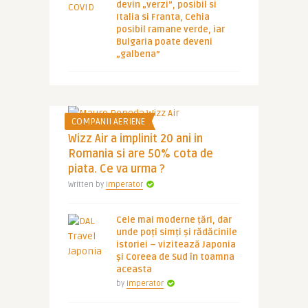
devin „verzi”, posibil si
Italia si Franta, Cehia
posibil ramane verde, iar
Bulgaria poate deveni
„galbena”
COMPANII AERIENE
Wizz Air a implinit 20 ani in
Romania si are 50% cota de
piata. Ce va urma ?
Written by
Imperator
Cele mai moderne țări, dar
unde poți simți și rădăcinile
istoriei – vizitează Japonia
și Coreea de Sud în toamna
aceasta
by
Imperator