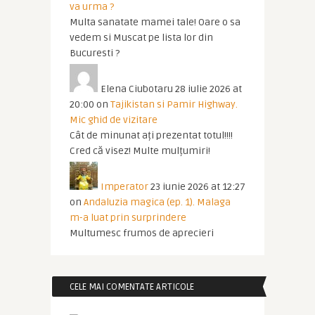
va urma ?
Multa sanatate mamei tale! Oare o sa
vedem si Muscat pe lista lor din
Bucuresti ?
Elena Ciubotaru
28 iulie 2026 at
20:00
on
Tajikistan si Pamir Highway.
Mic ghid de vizitare
Cât de minunat ați prezentat totul!!!!
Cred că visez! Multe mulțumiri!
Imperator
23 iunie 2026 at 12:27
on
Andaluzia magica (ep. 1). Malaga
m-a luat prin surprindere
Multumesc frumos de aprecieri
CELE MAI COMENTATE ARTICOLE