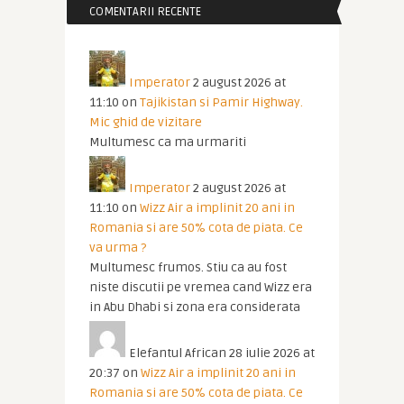
COMENTARII RECENTE
Imperator
2 august 2026 at
11:10
on
Tajikistan si Pamir Highway.
Mic ghid de vizitare
Multumesc ca ma urmariti
Imperator
2 august 2026 at
11:10
on
Wizz Air a implinit 20 ani in
Romania si are 50% cota de piata. Ce
va urma ?
Multumesc frumos. Stiu ca au fost
niste discutii pe vremea cand Wizz era
in Abu Dhabi si zona era considerata
Elefantul African
28 iulie 2026 at
20:37
on
Wizz Air a implinit 20 ani in
Romania si are 50% cota de piata. Ce