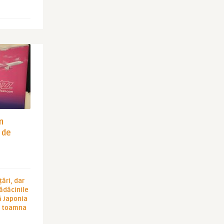
in
 de
ări, dar
rădăcinile
ă Japonia
în toamna