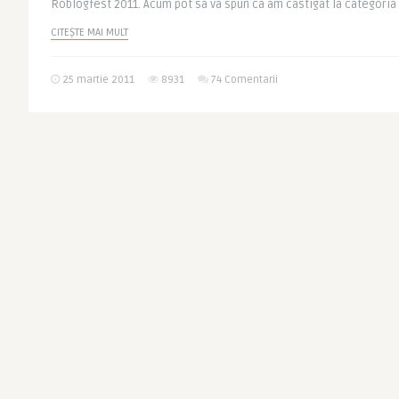
Roblogfest 2011. Acum pot sa va spun ca am castigat la categoria 
CITEȘTE MAI MULT
25 martie 2011
8931
74 Comentarii