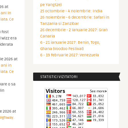
pe Yangtze)
26 at
25 octombrie - 4 noiembrie: India
 ani in
26 noiembrie - 6 decembrie: Safari in
iata. Ce
Tanzania si Zanzibar
26 decembrie - 2 ianuarie 2027: Gran
 fost
Canaria
 Wizz era
6 - 21 ianuarie 2027: Benin, Togo,
iderata
Ghana (Voodoo Festival)
6 - 19 februarie 2027: Venezuela
ie 2026 at
 ani in
iata. Ce
STATISTICI VIZITATORI
are o sa
din
ie 2026 at
Highway.