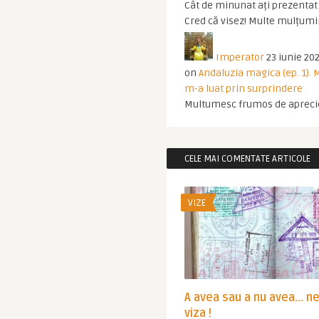
Cât de minunat ați prezentat t
Cred că visez! Multe mulțumir
Imperator
23 iunie 202
on
Andaluzia magica (ep. 1).
m-a luat prin surprindere
Multumesc frumos de apreci
CELE MAI COMENTATE ARTICOLE
VIZE
A avea sau a nu avea… n
viza !