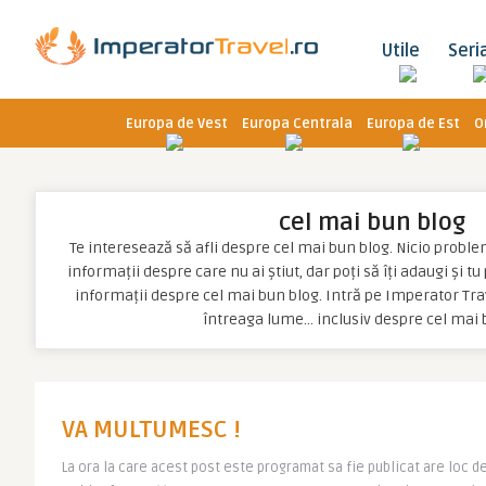
Utile
Seri
Europa de Vest
Europa Centrala
Europa de Est
O
cel mai bun blog
Te interesează să afli despre cel mai bun blog. Nicio problemă
informații despre care nu ai știut, dar poți să îți adaugi și t
informații despre cel mai bun blog. Intră pe Imperator Trav
întreaga lume… inclusiv despre cel mai 
VA MULTUMESC !
La ora la care acest post este programat sa fie publicat are loc d