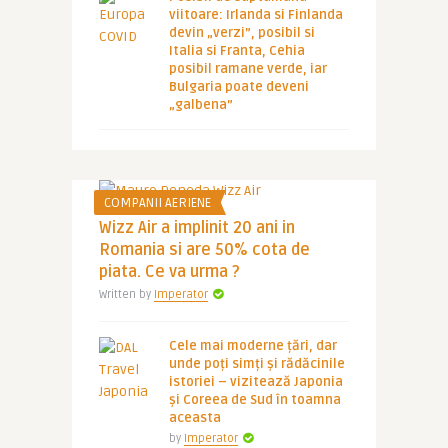
viitoare: Irlanda si Finlanda
devin „verzi”, posibil si
Italia si Franta, Cehia
posibil ramane verde, iar
Bulgaria poate deveni
„galbena”
COMPANII AERIENE
Wizz Air a implinit 20 ani in
Romania si are 50% cota de
piata. Ce va urma ?
Written by
Imperator
Cele mai moderne țări, dar
unde poți simți și rădăcinile
istoriei – vizitează Japonia
și Coreea de Sud în toamna
aceasta
by
Imperator