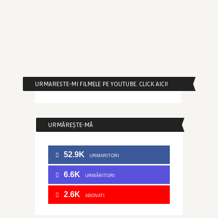
URMARESTE-MI FILMELE PE YOUTUBE. CLICK AICI!
URMĂREȘTE-MĂ
52.9K
URMARITORI
6.6K
URMĂRITORI
2.6K
ABONATI