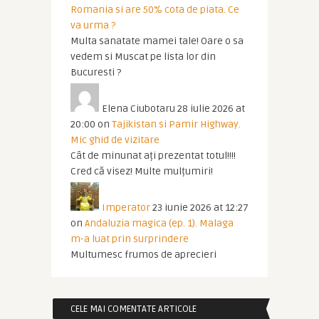
Romania si are 50% cota de piata. Ce
va urma ?
Multa sanatate mamei tale! Oare o sa
vedem si Muscat pe lista lor din
Bucuresti ?
Elena Ciubotaru
28 iulie 2026 at
20:00
on
Tajikistan si Pamir Highway.
Mic ghid de vizitare
Cât de minunat ați prezentat totul!!!!
Cred că visez! Multe mulțumiri!
Imperator
23 iunie 2026 at 12:27
on
Andaluzia magica (ep. 1). Malaga
m-a luat prin surprindere
Multumesc frumos de aprecieri
CELE MAI COMENTATE ARTICOLE