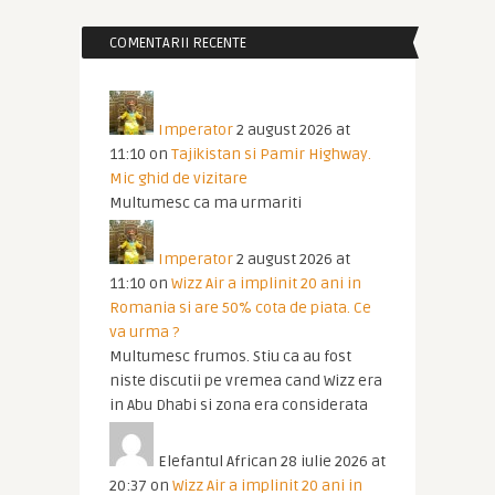
COMENTARII RECENTE
Imperator
2 august 2026 at
11:10
on
Tajikistan si Pamir Highway.
Mic ghid de vizitare
Multumesc ca ma urmariti
Imperator
2 august 2026 at
11:10
on
Wizz Air a implinit 20 ani in
Romania si are 50% cota de piata. Ce
va urma ?
Multumesc frumos. Stiu ca au fost
niste discutii pe vremea cand Wizz era
in Abu Dhabi si zona era considerata
Elefantul African
28 iulie 2026 at
20:37
on
Wizz Air a implinit 20 ani in