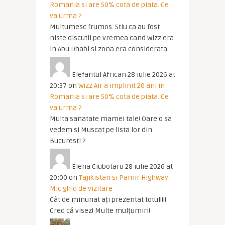
Romania si are 50% cota de piata. Ce
va urma ?
Multumesc frumos. Stiu ca au fost
niste discutii pe vremea cand Wizz era
in Abu Dhabi si zona era considerata
Elefantul African
28 iulie 2026 at
20:37
on
Wizz Air a implinit 20 ani in
Romania si are 50% cota de piata. Ce
va urma ?
Multa sanatate mamei tale! Oare o sa
vedem si Muscat pe lista lor din
Bucuresti ?
Elena Ciubotaru
28 iulie 2026 at
20:00
on
Tajikistan si Pamir Highway.
Mic ghid de vizitare
Cât de minunat ați prezentat totul!!!!
Cred că visez! Multe mulțumiri!