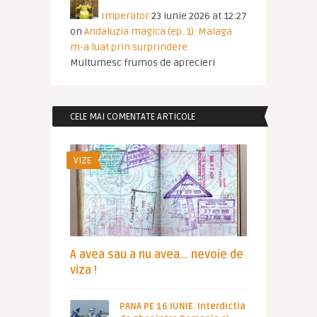
Imperator
23 iunie 2026 at 12:27
on
Andaluzia magica (ep. 1). Malaga
m-a luat prin surprindere
Multumesc frumos de aprecieri
CELE MAI COMENTATE ARTICOLE
VIZE
A avea sau a nu avea… nevoie de
viza !
PANA PE 16 IUNIE. Interdictia