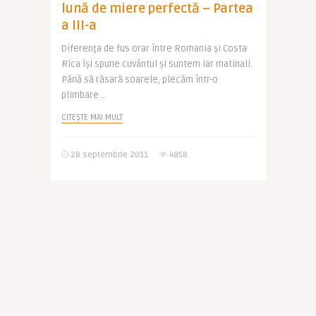
lună de miere perfectă – Partea
a III-a
Diferenţa de fus orar între Romania şi Costa
Rica îşi spune cuvântul şi suntem iar matinali.
Până să răsară soarele, plecăm într-o
plimbare ..
CITEȘTE MAI MULT
28 septembrie 2011
4858