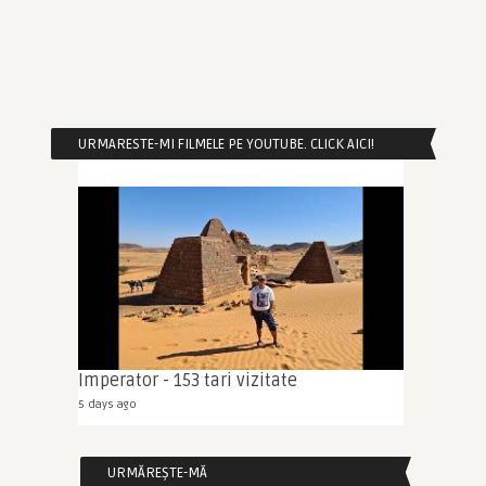
URMARESTE-MI FILMELE PE YOUTUBE. CLICK AICI!
Imperator - 153 tari vizitate
5 days ago
URMĂREȘTE-MĂ