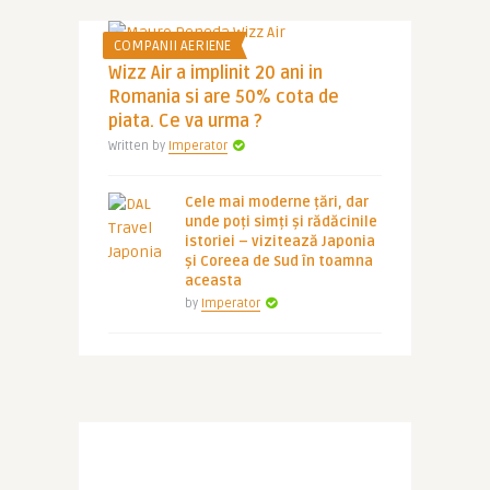
COMPANII AERIENE
Wizz Air a implinit 20 ani in
Romania si are 50% cota de
piata. Ce va urma ?
Written by
Imperator
Cele mai moderne țări, dar
unde poți simți și rădăcinile
istoriei – vizitează Japonia
și Coreea de Sud în toamna
aceasta
by
Imperator