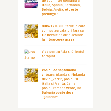
de zbor intre Romania si
Italia, Spania, Germania,
Belgia, Anglia, etc este
prelungita
DUPA 17 IUNIE: Tarile in care
vom putea calatori fara sa
fie nevoie de auto-izolare
la intoarcerea acasa
Vize pentru Asia si Orientul
Apropiat
Posibil de saptamana
viitoare: Irlanda si Finlanda
devin „verzi”, posibil si
Italia si Franta, Cehia
posibil ramane verde, iar
Bulgaria poate deveni
„galbena”