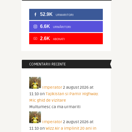
52.9K
URMARITORI
6.6K
URMĂRITORI
2.6K
ABONATI
COMENTARII RECENTE
Imperator
2 august 2026 at
11:10
on
Tajikistan si Pamir Highway.
Mic ghid de vizitare
Multumesc ca ma urmariti
Imperator
2 august 2026 at
11:10
on
Wizz Air a implinit 20 ani in