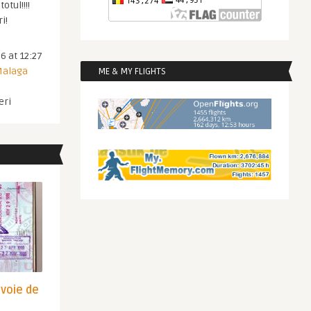
otul!!!!
i!
6 at 12:27
 Malaga
ME & MY FLIGHTS
eri
evoie de