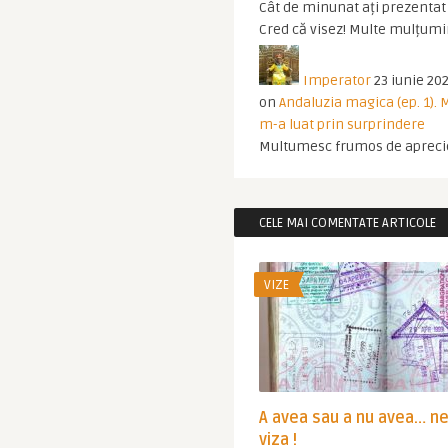
Cât de minunat ați prezentat t
Cred că visez! Multe mulțumir
Imperator
23 iunie 202
on
Andaluzia magica (ep. 1).
m-a luat prin surprindere
Multumesc frumos de apreci
CELE MAI COMENTATE ARTICOLE
VIZE
A avea sau a nu avea… n
viza !