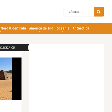
 Nord & Centrala
America de Sud
Oceania
Antarctica
LICK AICI!