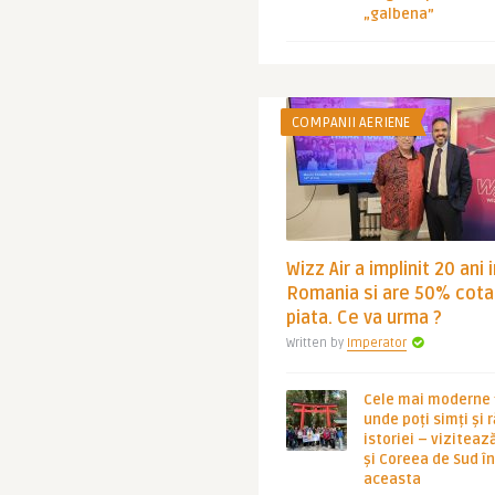
„galbena”
COMPANII AERIENE
Wizz Air a implinit 20 ani 
Romania si are 50% cota
piata. Ce va urma ?
Written by
Imperator
Cele mai moderne ț
unde poți simți și 
istoriei – viziteaz
și Coreea de Sud 
aceasta