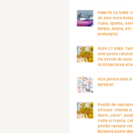
PANA PE 16 IUNIE. I
de zbor intre Roma
Italia, Spania, Ge
Belgia, Anglia, etc
prelungita
DUPA 17 IUNIE: Tari
vom putea calatori
fie nevoie de auto
la intoarcerea aca
Vize pentru Asia si
Apropiat
Posibil de saptam
viitoare: Irlanda s
devin „verzi”, posib
Italia si Franta, Ce
posibil ramane ver
Bulgaria poate de