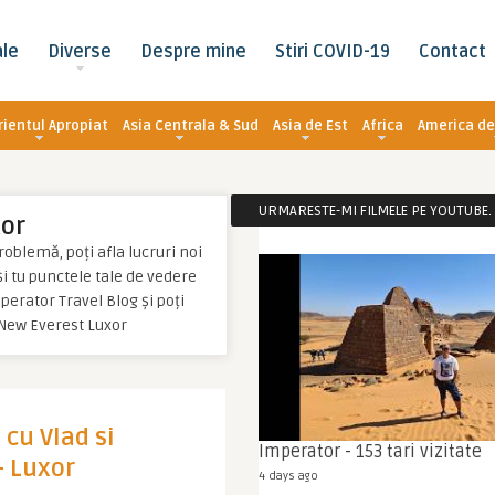
ale
Diverse
Despre mine
Stiri COVID-19
Contact
rientul Apropiat
Asia Centrala & Sud
Asia de Est
Africa
America de
URMARESTE-MI FILMELE PE YOUTUBE. C
xor
roblemă, poți afla lucruri noi
 și tu punctele tale de vedere
perator Travel Blog și poți
 New Everest Luxor
 cu Vlad si
Imperator - 153 tari vizitate
– Luxor
4 days ago