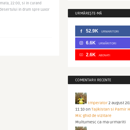
amata, 22:00, si in curand
desertului in drum spre Luxor
URMĂREȘTE-MĂ
52.9K
URMARITORI
6.6K
URMĂRITORI
2.6K
ABONATI
COMENTARII RECENTE
Imperator
2 august 20
11:10
on
Tajikistan si Pamir 
Mic ghid de vizitare
Multumesc ca ma urmariti