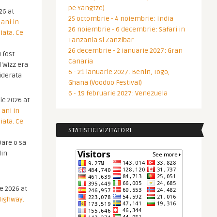
pe Yangtze)
26 at
25 octombrie - 4 noiembrie: India
 ani in
26 noiembrie - 6 decembrie: Safari in
iata. Ce
Tanzania si Zanzibar
26 decembrie - 2 ianuarie 2027: Gran
 fost
Canaria
 Wizz era
6 - 21 ianuarie 2027: Benin, Togo,
iderata
Ghana (Voodoo Festival)
6 - 19 februarie 2027: Venezuela
ie 2026 at
 ani in
iata. Ce
STATISTICI VIZITATORI
are o sa
din
ie 2026 at
Highway.