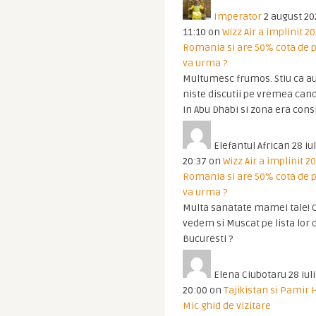
Imperator
2 august 20
11:10
on
Wizz Air a implinit 20
Romania si are 50% cota de p
va urma ?
Multumesc frumos. Stiu ca au
niste discutii pe vremea cand
in Abu Dhabi si zona era cons
Elefantul African
28 iul
20:37
on
Wizz Air a implinit 20
Romania si are 50% cota de p
va urma ?
Multa sanatate mamei tale! O
vedem si Muscat pe lista lor 
Bucuresti ?
Elena Ciubotaru
28 iul
20:00
on
Tajikistan si Pamir 
Mic ghid de vizitare