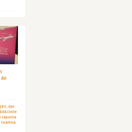
in
 de
ări, dar
rădăcinile
ă Japonia
în toamna