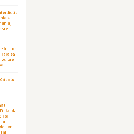
nterdictia
nia si
rmania,
 este
le in care
 fara sa
-izolare
sa
 Orientul
ana
i Finlanda
il si
hia
de, iar
veni