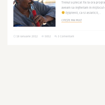
Trenul a plecat fix la ora progr
aveam sa inghetam in mijlocul 
Egiptenii, ca si asiaticii, ..
CITEȘTE MAI MULT
18 ianuarie 2012
5052
3 Comentarii