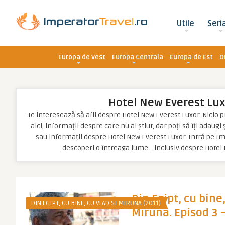
Utile
Seri
Europa de Vest
Europa Centrala
Europa de Est
O
Hotel New Everest Lu
Te interesează să afli despre Hotel New Everest Luxor. Nicio p
aici, informații despre care nu ai știut, dar poți să îți adaugi
sau informații despre Hotel New Everest Luxor. Intră pe Im
descoperi o întreaga lume… inclusiv despre Hotel
Din Egipt, cu bine,
DIN EGIPT, CU BINE, CU VLAD SI MIRUNA (2011)
Miruna. Episod 3 