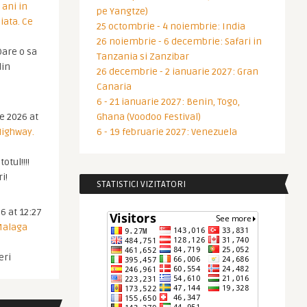
 ani in
pe Yangtze)
iata. Ce
25 octombrie - 4 noiembrie: India
26 noiembrie - 6 decembrie: Safari in
are o sa
Tanzania si Zanzibar
din
26 decembrie - 2 ianuarie 2027: Gran
Canaria
6 - 21 ianuarie 2027: Benin, Togo,
ie 2026 at
Ghana (Voodoo Festival)
Highway.
6 - 19 februarie 2027: Venezuela
otul!!!!
i!
STATISTICI VIZITATORI
6 at 12:27
 Malaga
eri