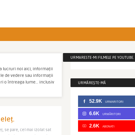
URMARESTE-MI FILMELE PE YOUTUBE. C
 lucruri noi aici, informații
tale de vedere sau informații
eri o întreaga lume… inclusiv
URMĂREȘTE-MĂ
52.9K
URMARITORI
6.6K
URMĂRITORI
eleț.
2.6K
ABONATI
ț, se pare, cel mai izolat sat