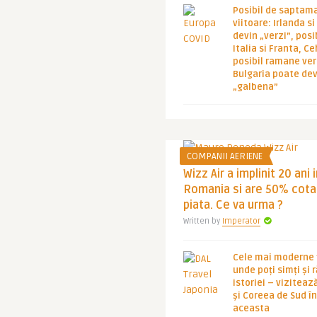
Posibil de saptam
viitoare: Irlanda s
devin „verzi”, posib
Italia si Franta, Ce
posibil ramane ver
Bulgaria poate de
„galbena”
COMPANII AERIENE
Wizz Air a implinit 20 ani 
Romania si are 50% cota
piata. Ce va urma ?
Written by
Imperator
Cele mai moderne ț
unde poți simți și 
istoriei – viziteaz
și Coreea de Sud 
aceasta