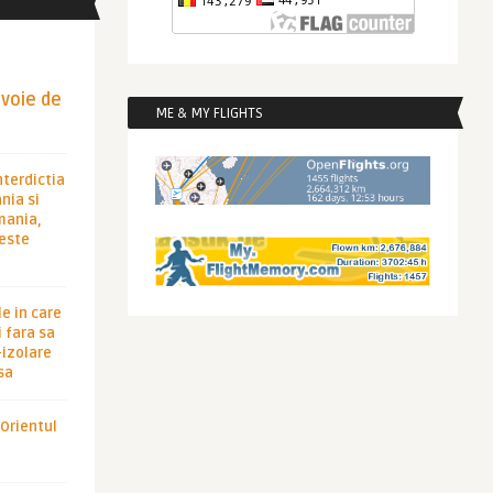
evoie de
ME & MY FLIGHTS
nterdictia
nia si
rmania,
 este
le in care
 fara sa
-izolare
sa
 Orientul