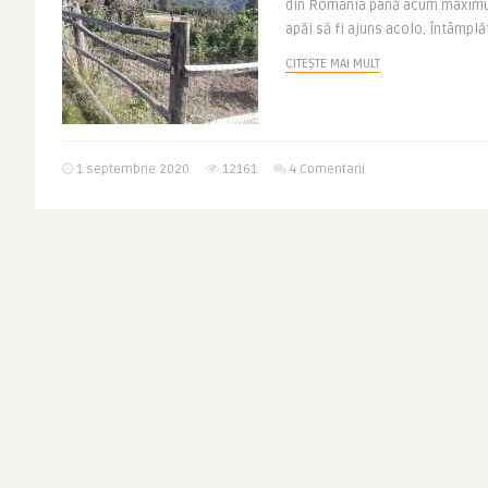
din Romania până acum maximum 
apăi să fi ajuns acolo. Întâmplăt
CITEȘTE MAI MULT
1 septembrie 2020
12161
4 Comentarii