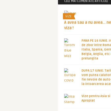
CELE MAI COMENTATE ARTICOLE
VIZE
A avea sau a nu avea… n
viza !
PANA PE 16 IUNIE. I
de zbor intre Roma
Italia, Spania, Ge
Belgia, Anglia, etc
prelungita
DUPA 17 IUNIE: Tari
vom putea calatori
fie nevoie de auto
la intoarcerea aca
Vize pentru Asia si
Apropiat