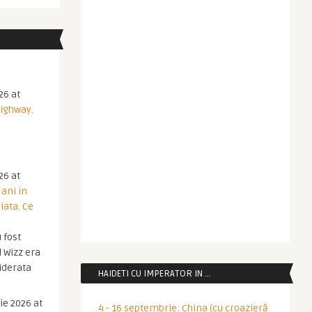
26 at
Highway.
26 at
 ani in
iata. Ce
 fost
 Wizz era
iderata
HAIDETI CU IMPERATOR IN …
ie 2026 at
4 - 16 septembrie: China (cu croazieră