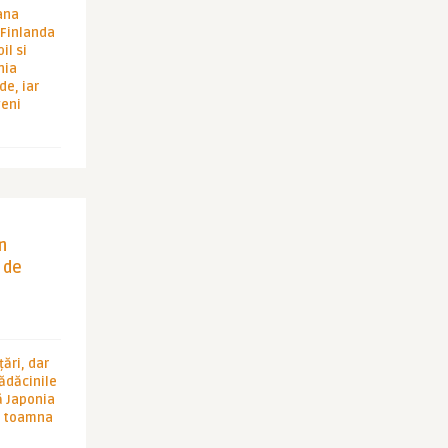
ana
i Finlanda
il si
hia
de, iar
veni
in
 de
ări, dar
rădăcinile
ă Japonia
în toamna