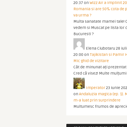
20:37
on
Wizz Air a implinit 20
Romania si are 50% cota de p
va urma ?
Multa sanatate mamei tale! O
vedem si Muscat pe lista lor 
Bucuresti ?
Elena Ciubotaru
28 iul
20:00
on
Tajikistan si Pamir 
Mic ghid de vizitare
Cât de minunat ați prezentat t
Cred că visez! Multe mulțumir
Imperator
23 iunie 202
on
Andaluzia magica (ep. 1).
m-a luat prin surprindere
Multumesc frumos de apreci