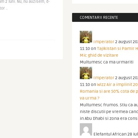
2 luni. Nu, nu auzisem, d-
or ..
COMENTARII RECENTE
Imperator
2 august 20
11:10
on
Tajikistan si Pamir 
Mic ghid de vizitare
Multumesc ca ma urmariti
Imperator
2 august 20
11:10
on
Wizz Air a implinit 20
Romania si are 50% cota de p
va urma ?
Multumesc frumos. Stiu ca au
niste discutii pe vremea cand
in Abu Dhabi si zona era cons
Elefantul African
28 iul