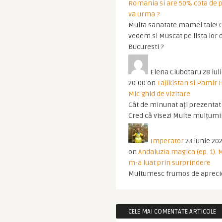
Romania si are 50% cota de p
va urma ?
Multa sanatate mamei tale! O
vedem si Muscat pe lista lor 
Bucuresti ?
Elena Ciubotaru
28 iul
20:00
on
Tajikistan si Pamir 
Mic ghid de vizitare
Cât de minunat ați prezentat t
Cred că visez! Multe mulțumir
Imperator
23 iunie 202
on
Andaluzia magica (ep. 1).
m-a luat prin surprindere
Multumesc frumos de apreci
CELE MAI COMENTATE ARTICOLE