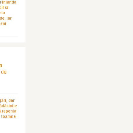
i Finlanda
il si
hia
de, iar
veni
in
 de
ări, dar
rădăcinile
ă Japonia
în toamna