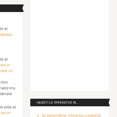
26 at
Highway.
26 at
 ani in
iata. Ce
 fost
 Wizz era
iderata
HAIDETI CU IMPERATOR IN …
ie 2026 at
 ani in
4 - 16 septembrie: China (cu croazieră