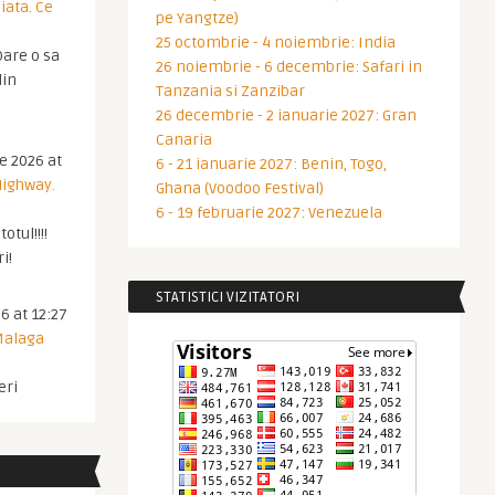
iata. Ce
pe Yangtze)
25 octombrie - 4 noiembrie: India
are o sa
26 noiembrie - 6 decembrie: Safari in
din
Tanzania si Zanzibar
26 decembrie - 2 ianuarie 2027: Gran
Canaria
ie 2026 at
6 - 21 ianuarie 2027: Benin, Togo,
Highway.
Ghana (Voodoo Festival)
6 - 19 februarie 2027: Venezuela
otul!!!!
i!
STATISTICI VIZITATORI
6 at 12:27
 Malaga
eri