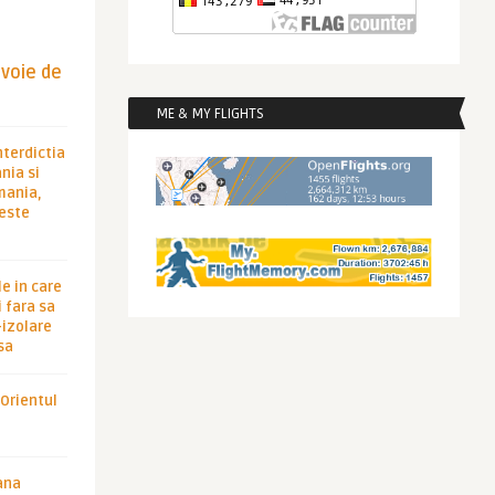
evoie de
ME & MY FLIGHTS
nterdictia
nia si
rmania,
 este
le in care
 fara sa
-izolare
sa
 Orientul
ana