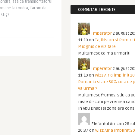
Londra, asa ca transportatorul
romane la Londra, Tarom da
COMENTARII RECENTE
stiga ..
Imperator
2 august 20
11:10
on
Tajikistan si Pamir 
Mic ghid de vizitare
Multumesc ca ma urmariti
Imperator
2 august 20
11:10
on
Wizz Air a implinit 20
Romania si are 50% cota de p
va urma ?
Multumesc frumos. Stiu ca au
niste discutii pe vremea cand
in Abu Dhabi si zona era cons
Elefantul African
28 iul
20:37
on
Wizz Air a implinit 20