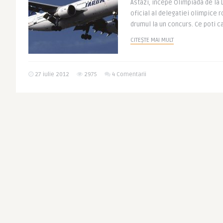
Astazi, incepe Olimpiada de la 
oficial al delegatiei olimpice 
drumul la un concurs. Ce poti ca
CITEȘTE MAI MULT
27 iulie 2012
2975
4 Comentarii