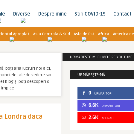
ale
Diverse
Despre mine
Stiri COVID-19
Contact
rientul Apropiat
Asia Centrala & Sud
Asia de Est
Africa
America de
URMARESTE-MI FILMELE PE YOUTUBE. C
 poți afla lucruri noi aici,
u punctele tale de vedere sau
URMĂREȘTE-MĂ
l Blog și poți descoperi o
Olimpice
0
URMARITORI
6.6K
URMĂRITORI
la Londra daca
2.6K
ABONATI