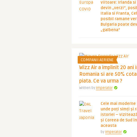
viitoare: Irlanda s
devin „verzi”, posib
Italia si Franta, Ce
posibil ramane ver
Bulgaria poate de
„galbena”
COMPANII AERIENE
Wizz Air a implinit 20 ani 
Romania si are 50% cota
piata. Ce va urma ?
Written by
Imperator
Cele mai moderne ț
unde poți simți și 
istoriei – viziteaz
și Coreea de Sud 
aceasta
by
Imperator