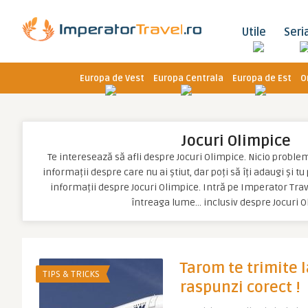
Utile
Seri
Europa de Vest
Europa Centrala
Europa de Est
O
Jocuri Olimpice
Te interesează să afli despre Jocuri Olimpice. Nicio problemă,
informații despre care nu ai știut, dar poți să îți adaugi și t
informații despre Jocuri Olimpice. Intră pe Imperator Trave
întreaga lume… inclusiv despre Jocuri 
Tarom te trimite 
TIPS & TRICKS
raspunzi corect !