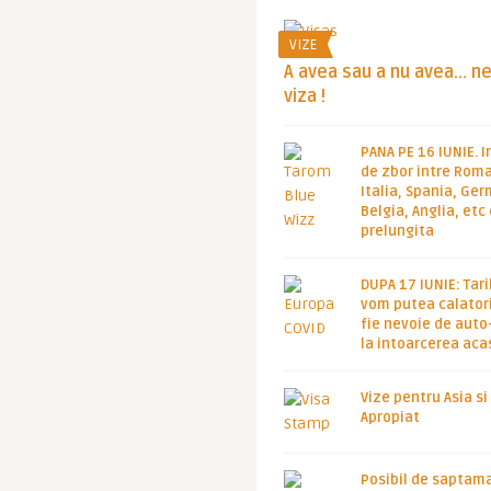
VIZE
A avea sau a nu avea… n
viza !
PANA PE 16 IUNIE. I
de zbor intre Roma
Italia, Spania, Ge
Belgia, Anglia, etc
prelungita
DUPA 17 IUNIE: Tari
vom putea calatori
fie nevoie de auto
la intoarcerea aca
Vize pentru Asia si
Apropiat
Posibil de saptam