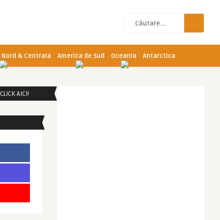
 Nord & Centrala
America de Sud
Oceania
Antarctica
LICK AICI!