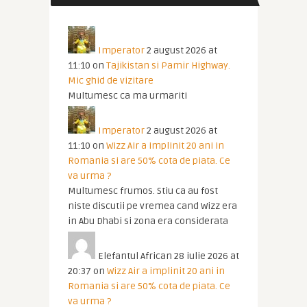
Imperator
2 august 2026 at
11:10
on
Tajikistan si Pamir Highway.
Mic ghid de vizitare
Multumesc ca ma urmariti
Imperator
2 august 2026 at
11:10
on
Wizz Air a implinit 20 ani in
Romania si are 50% cota de piata. Ce
va urma ?
Multumesc frumos. Stiu ca au fost
niste discutii pe vremea cand Wizz era
in Abu Dhabi si zona era considerata
Elefantul African
28 iulie 2026 at
20:37
on
Wizz Air a implinit 20 ani in
Romania si are 50% cota de piata. Ce
va urma ?