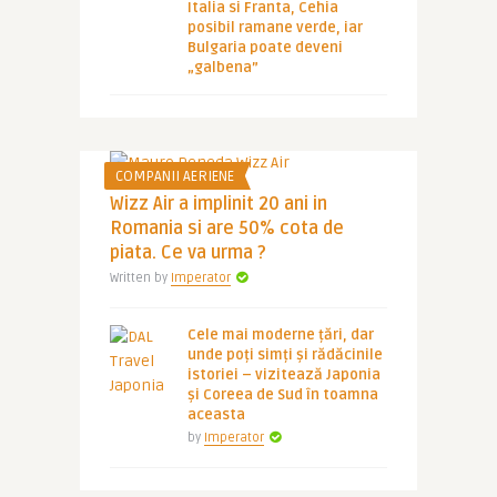
Italia si Franta, Cehia
posibil ramane verde, iar
Bulgaria poate deveni
„galbena”
COMPANII AERIENE
Wizz Air a implinit 20 ani in
Romania si are 50% cota de
piata. Ce va urma ?
Written by
Imperator
Cele mai moderne țări, dar
unde poți simți și rădăcinile
istoriei – vizitează Japonia
și Coreea de Sud în toamna
aceasta
by
Imperator