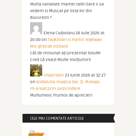
Multa sanatate mamei tale! Oare o sa
vedem si Muscat pe lista lor din
Bucuresti ?
Elena Ciubotaru
28 iulie 2026 at
20:00
on
Tajikistan si Pamir Highway.
Mic ghid de vizitare
Cât de minunat ați prezentat totul!!!!
Cred că visez! Multe mulțumiri!
Imperator
23 iunie 2026 at 12:27
on
Andaluzia magica (ep. 1). Malaga
m-a luat prin surprindere
Multumesc frumos de aprecieri
CELE MAI COMENTATE ARTICOLE