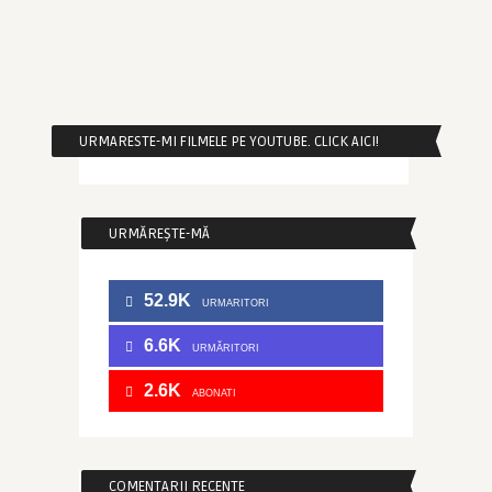
URMARESTE-MI FILMELE PE YOUTUBE. CLICK AICI!
URMĂREȘTE-MĂ
52.9K
URMARITORI
6.6K
URMĂRITORI
2.6K
ABONATI
COMENTARII RECENTE