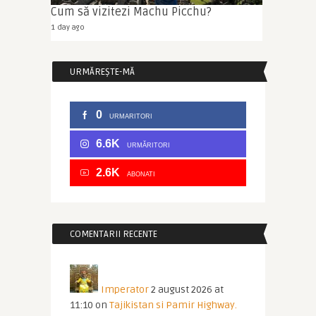
Cum să vizitezi Machu Picchu?
1 day ago
URMĂREȘTE-MĂ
0
URMARITORI
6.6K
URMĂRITORI
2.6K
ABONATI
COMENTARII RECENTE
Imperator
2 august 2026 at
11:10
on
Tajikistan si Pamir Highway.