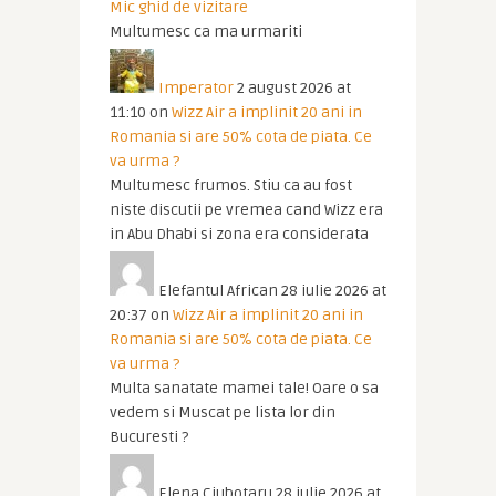
Mic ghid de vizitare
Multumesc ca ma urmariti
Imperator
2 august 2026 at
11:10
on
Wizz Air a implinit 20 ani in
Romania si are 50% cota de piata. Ce
va urma ?
Multumesc frumos. Stiu ca au fost
niste discutii pe vremea cand Wizz era
in Abu Dhabi si zona era considerata
Elefantul African
28 iulie 2026 at
20:37
on
Wizz Air a implinit 20 ani in
Romania si are 50% cota de piata. Ce
va urma ?
Multa sanatate mamei tale! Oare o sa
vedem si Muscat pe lista lor din
Bucuresti ?
Elena Ciubotaru
28 iulie 2026 at