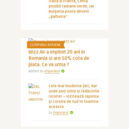
Italia si Franta, Cehia
posibil ramane verde, iar
Bulgaria poate deveni
„galbena”
COMPANII AERIENE
Wizz Air a implinit 20 ani in
Romania si are 50% cota de
piata. Ce va urma ?
Written by
Imperator
Cele mai moderne țări, dar
unde poți simți și rădăcinile
istoriei – vizitează Japonia
și Coreea de Sud în toamna
aceasta
by
Imperator