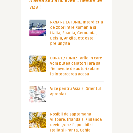
A avea sau a nu avea… nevoie de
viza !
PANA PE 16 IUNIE. Interdictia
de zbor intre Romania si
Italia, Spania, Germania,
Belgia, Anglia, etc este
prelungita
DUPA 17 IUNIE: Tarile in care
vom putea calatori fara sa
fie nevoie de auto-izolare
la intoarcerea acasa
Vize pentru Asia si Orientul
Apropiat
Posibil de saptamana
viitoare: Irlanda si Finlanda
devin „verzi”, posibil si
Italia si Franta, Cehia