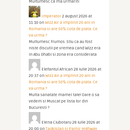
Multumesc ca ma urmariti
Imperator
2 august 2026 at
11:10
on
Wizz Air a implinit 20 ani in
Romania si are 50% cota de piata. Ce
va urma ?
Multumesc frumos. Stiu ca au fost
niste discutii pe vremea cand Wizz era
in Abu Dhabi si zona era considerata
Elefantul African
28 iulie 2026 at
20:37
on
Wizz Air a implinit 20 ani in
Romania si are 50% cota de piata. Ce
va urma ?
Multa sanatate mamei tale! Oare o sa
vedem si Muscat pe lista lor din
Bucuresti ?
Elena Ciubotaru
28 iulie 2026 at
20:00
on
Tajikistan si Pamir Highway.