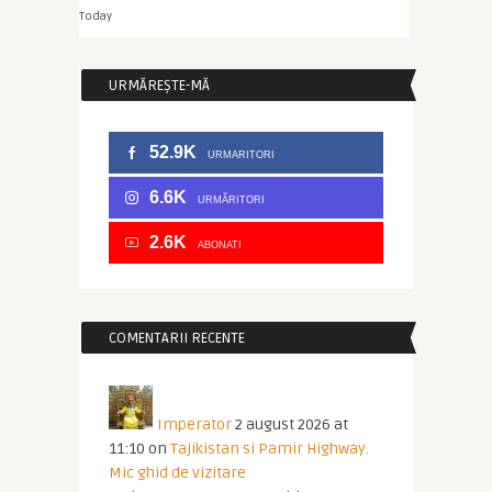
Today
URMĂREȘTE-MĂ
52.9K
URMARITORI
6.6K
URMĂRITORI
2.6K
ABONATI
COMENTARII RECENTE
Imperator
2 august 2026 at
11:10
on
Tajikistan si Pamir Highway.
Mic ghid de vizitare