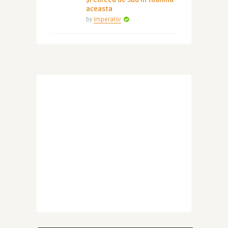
și Coreea de Sud în toamna
aceasta
by
Imperator