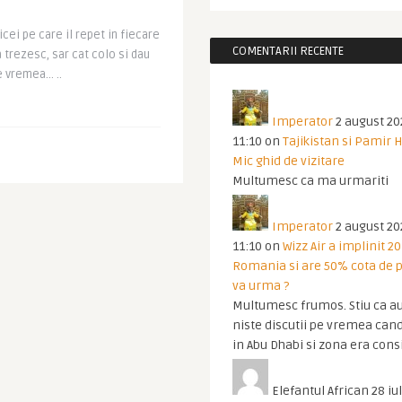
cei pe care il repet in fiecare
COMENTARII RECENTE
trezesc, sar cat colo si dau
e vremea… ..
Imperator
2 august 20
11:10
on
Tajikistan si Pamir 
Mic ghid de vizitare
Multumesc ca ma urmariti
Imperator
2 august 20
11:10
on
Wizz Air a implinit 20
Romania si are 50% cota de p
va urma ?
Multumesc frumos. Stiu ca au
niste discutii pe vremea cand
in Abu Dhabi si zona era cons
Elefantul African
28 iul