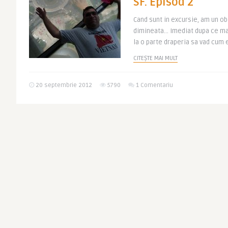
SF. Episod 2
Cand sunt in excursie, am un obi
dimineata… Imediat dupa ce ma 
la o parte draperia sa vad cum 
CITEȘTE MAI MULT
20 septembrie 2012
5790
1 Comentariu