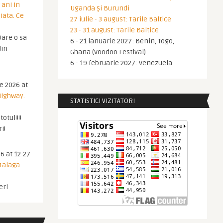
 ani in
Uganda și Burundi
iata. Ce
27 iulie - 3 august: Tarile Baltice
23 - 31 august: Tarile Baltice
are o sa
6 - 21 ianuarie 2027: Benin, Togo,
din
Ghana (Voodoo Festival)
6 - 19 februarie 2027: Venezuela
ie 2026 at
Highway.
STATISTICI VIZITATORI
otul!!!!
i!
6 at 12:27
 Malaga
eri