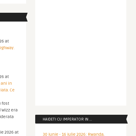
26 at
Highway.
26 at
 ani in
iata. Ce
 fost
 Wizz era
iderata
HAIDETI CU IMPERATOR IN …
ie 2026 at
30 iunie - 16 iulie 2026: Rwanda,