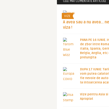
CELE MAI COMENTATE ARTICOLE
VIZE
A avea sau a nu avea… n
viza !
PANA PE 16 IUNIE. I
de zbor intre Roma
Italia, Spania, Ge
Belgia, Anglia, etc
prelungita
DUPA 17 IUNIE: Tari
vom putea calatori
fie nevoie de auto
la intoarcerea aca
Vize pentru Asia si
Apropiat