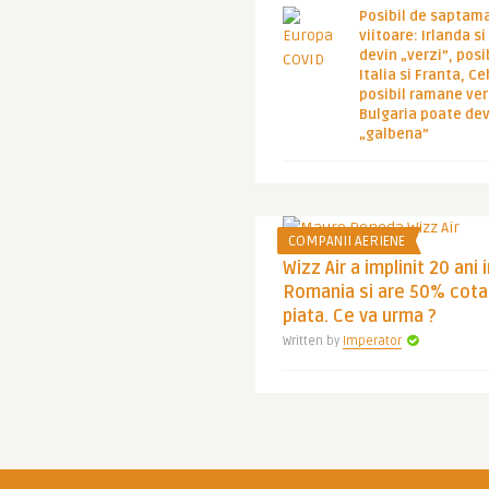
Posibil de saptam
viitoare: Irlanda s
devin „verzi”, posib
Italia si Franta, Ce
posibil ramane ver
Bulgaria poate de
„galbena”
COMPANII AERIENE
Wizz Air a implinit 20 ani 
Romania si are 50% cota
piata. Ce va urma ?
Written by
Imperator