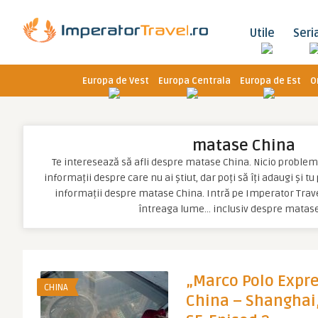
Utile
Seri
Europa de Vest
Europa Centrala
Europa de Est
O
matase China
Te interesează să afli despre matase China. Nicio problemă, 
informații despre care nu ai știut, dar poți să îți adaugi și t
informații despre matase China. Intră pe Imperator Travel
întreaga lume… inclusiv despre matas
„Marco Polo Expre
CHINA
China – Shanghai, 