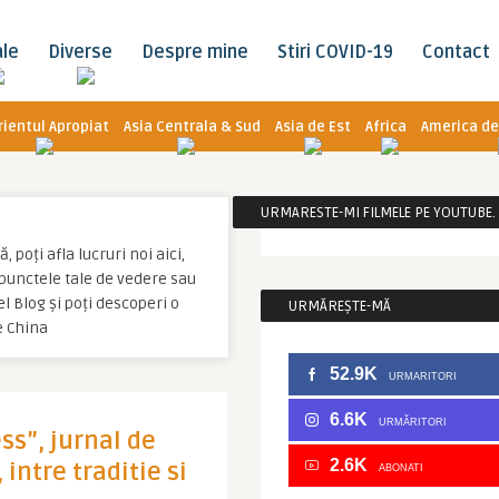
ale
Diverse
Despre mine
Stiri COVID-19
Contact
rientul Apropiat
Asia Centrala & Sud
Asia de Est
Africa
America de
URMARESTE-MI FILMELE PE YOUTUBE. C
poți afla lucruri noi aici,
u punctele tale de vedere sau
 Blog și poți descoperi o
URMĂREȘTE-MĂ
e China
52.9K
URMARITORI
6.6K
URMĂRITORI
ss”, jurnal de
2.6K
intre traditie si
ABONATI