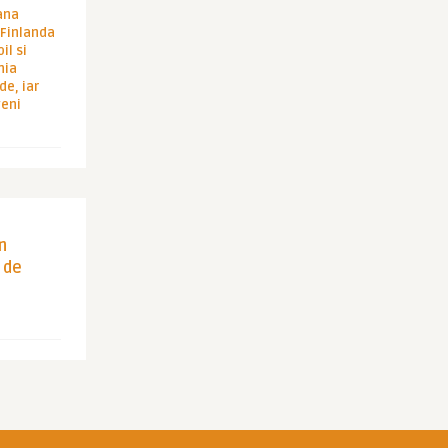
ana
i Finlanda
il si
hia
de, iar
veni
in
 de