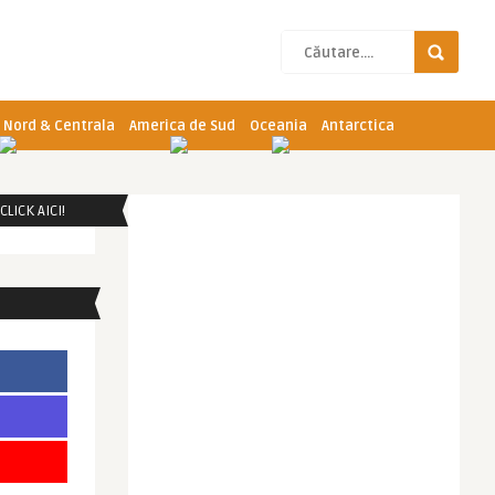
 Nord & Centrala
America de Sud
Oceania
Antarctica
LICK AICI!