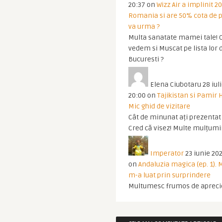
20:37
on
Wizz Air a implinit 20
Romania si are 50% cota de p
va urma ?
Multa sanatate mamei tale! O
vedem si Muscat pe lista lor 
Bucuresti ?
Elena Ciubotaru
28 iul
20:00
on
Tajikistan si Pamir 
Mic ghid de vizitare
Cât de minunat ați prezentat t
Cred că visez! Multe mulțumir
Imperator
23 iunie 202
on
Andaluzia magica (ep. 1).
m-a luat prin surprindere
Multumesc frumos de apreci