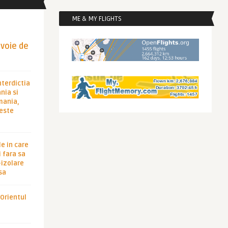
ME & MY FLIGHTS
evoie de
nterdictia
nia si
rmania,
 este
le in care
 fara sa
-izolare
sa
 Orientul