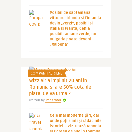
Posibil de saptamana
viitoare: Irlanda si Finlanda
devin „verzi”, posibil si
Italia si Franta, Cehia
posibil ramane verde, iar
Bulgaria poate deveni
„galbena”
COMPANII AERIENE
Wizz Air a implinit 20 ani in
Romania si are 50% cota de
piata. Ce va urma ?
Written by
Imperator
Cele mai moderne țări, dar
unde poți simți și rădăcinile
istoriei – vizitează Japonia
și Coreea de Sud în toamna