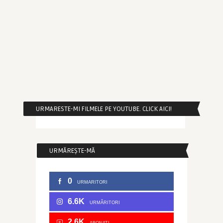
URMARESTE-MI FILMELE PE YOUTUBE. CLICK AICI!
URMĂREȘTE-MĂ
0
URMARITORI
6.6K
URMĂRITORI
2.6K