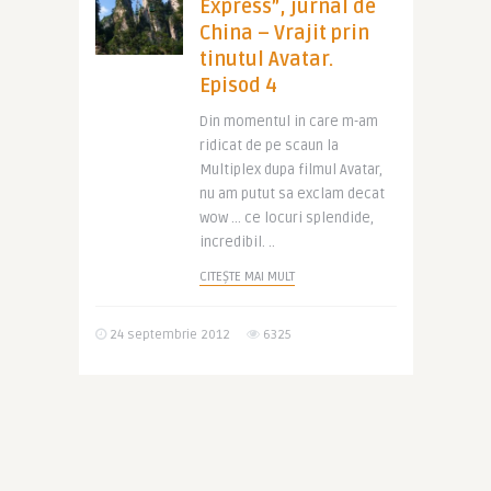
Express”, jurnal de
China – Vrajit prin
tinutul Avatar.
Episod 4
Din momentul in care m-am
ridicat de pe scaun la
Multiplex dupa filmul Avatar,
nu am putut sa exclam decat
wow … ce locuri splendide,
incredibil. ..
CITEȘTE MAI MULT
24 septembrie 2012
6325