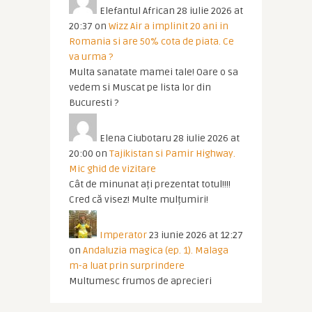
Elefantul African
28 iulie 2026 at
20:37
on
Wizz Air a implinit 20 ani in
Romania si are 50% cota de piata. Ce
va urma ?
Multa sanatate mamei tale! Oare o sa
vedem si Muscat pe lista lor din
Bucuresti ?
Elena Ciubotaru
28 iulie 2026 at
20:00
on
Tajikistan si Pamir Highway.
Mic ghid de vizitare
Cât de minunat ați prezentat totul!!!!
Cred că visez! Multe mulțumiri!
Imperator
23 iunie 2026 at 12:27
on
Andaluzia magica (ep. 1). Malaga
m-a luat prin surprindere
Multumesc frumos de aprecieri