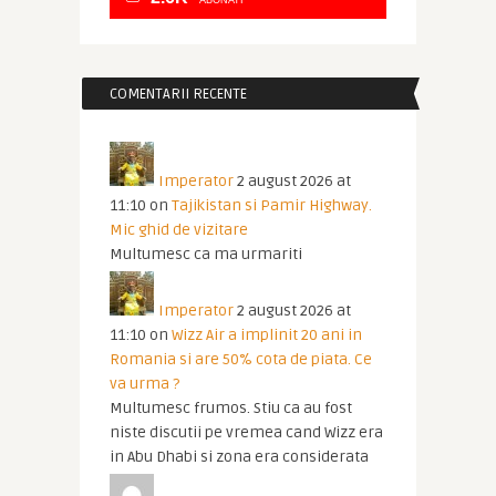
ABONATI
COMENTARII RECENTE
Imperator
2 august 2026 at
11:10
on
Tajikistan si Pamir Highway.
Mic ghid de vizitare
Multumesc ca ma urmariti
Imperator
2 august 2026 at
11:10
on
Wizz Air a implinit 20 ani in
Romania si are 50% cota de piata. Ce
va urma ?
Multumesc frumos. Stiu ca au fost
niste discutii pe vremea cand Wizz era
in Abu Dhabi si zona era considerata