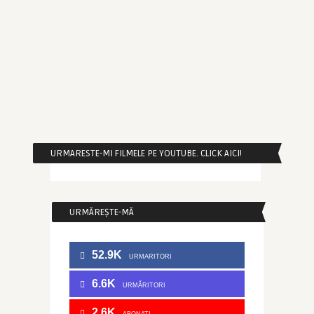
URMARESTE-MI FILMELE PE YOUTUBE. CLICK AICI!
URMĂREȘTE-MĂ
52.9K
URMARITORI
6.6K
URMĂRITORI
2.6K