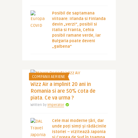
Posibil de saptamana
viitoare: Irlanda si Finlanda
devin „verzi”, posibil si
Italia si Franta, Cehia
posibil ramane verde, iar
Bulgaria poate deveni
„galbena”
COMPANII AERIENE
Wizz Air a implinit 20 ani in
Romania si are 50% cota de
piata. Ce va urma ?
Written by
Imperator
Cele mai moderne țări, dar
unde poți simți și rădăcinile
istoriei – vizitează Japonia
și Coreea de Sud în toamna