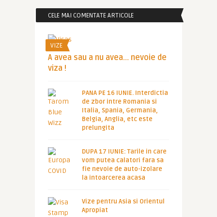
CELE MAI COMENTATE ARTICOLE
VIZE
A avea sau a nu avea… nevoie de
viza !
PANA PE 16 IUNIE. Interdictia
de zbor intre Romania si
Italia, Spania, Germania,
Belgia, Anglia, etc este
prelungita
DUPA 17 IUNIE: Tarile in care
vom putea calatori fara sa
fie nevoie de auto-izolare
la intoarcerea acasa
Vize pentru Asia si Orientul
Apropiat