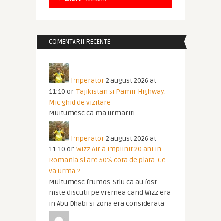
ABONATI
COMENTARII RECENTE
Imperator
2 august 2026 at
11:10
on
Tajikistan si Pamir Highway.
Mic ghid de vizitare
Multumesc ca ma urmariti
Imperator
2 august 2026 at
11:10
on
Wizz Air a implinit 20 ani in
Romania si are 50% cota de piata. Ce
va urma ?
Multumesc frumos. Stiu ca au fost
niste discutii pe vremea cand Wizz era
in Abu Dhabi si zona era considerata