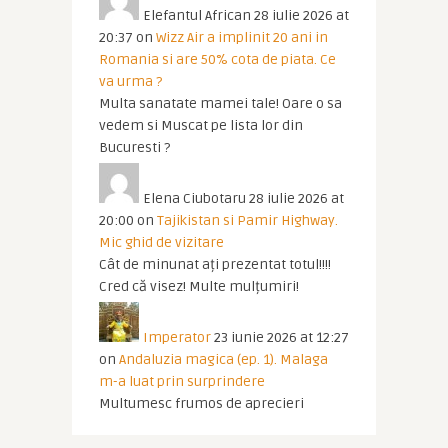
Elefantul African
28 iulie 2026 at
20:37
on
Wizz Air a implinit 20 ani in
Romania si are 50% cota de piata. Ce
va urma ?
Multa sanatate mamei tale! Oare o sa
vedem si Muscat pe lista lor din
Bucuresti ?
Elena Ciubotaru
28 iulie 2026 at
20:00
on
Tajikistan si Pamir Highway.
Mic ghid de vizitare
Cât de minunat ați prezentat totul!!!!
Cred că visez! Multe mulțumiri!
Imperator
23 iunie 2026 at 12:27
on
Andaluzia magica (ep. 1). Malaga
m-a luat prin surprindere
Multumesc frumos de aprecieri