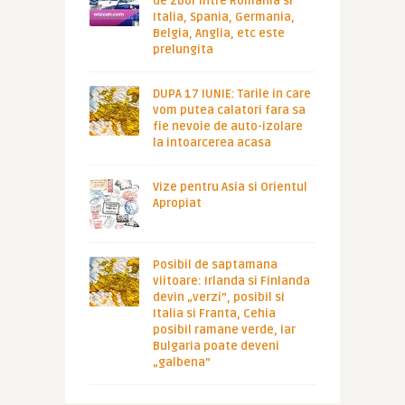
de zbor intre Romania si
Italia, Spania, Germania,
Belgia, Anglia, etc este
prelungita
DUPA 17 IUNIE: Tarile in care
vom putea calatori fara sa
fie nevoie de auto-izolare
la intoarcerea acasa
Vize pentru Asia si Orientul
Apropiat
Posibil de saptamana
viitoare: Irlanda si Finlanda
devin „verzi”, posibil si
Italia si Franta, Cehia
posibil ramane verde, iar
Bulgaria poate deveni
„galbena”