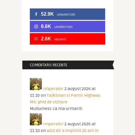
52.9K
URMARITORI
6.6K
URMĂRITORI
2.6K
ABONATI
COMENTARII RECENTE
Imperator
2 august 2026 at
11:10
on
Tajikistan si Pamir Highway.
Mic ghid de vizitare
Multumesc ca ma urmariti
Imperator
2 august 2026 at
11:10
on
Wizz Air a implinit 20 ani in