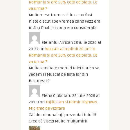
Romania si are 50% cota de piata. Ce
va urma ?
Multumesc frumos. Stiu ca au fost
niste discutii pe vremea cand Wizz era
in Abu Dhabi si zona era considerata
Elefantul African
28 iulie 2026 at
20:37
on
Wizz Air a implinit 20 ani in
Romania si are 50% cota de piata. Ce
va urma ?
Multa sanatate mamei tale! Oare o sa
vedem si Muscat pe lista lor din
Bucuresti ?
Elena Ciubotaru
28 iulie 2026 at
20:00
on
Tajikistan si Pamir Highway.
Mic ghid de vizitare
Cât de minunat ați prezentat totul!!!!
Cred că visez! Multe mulțumiri!