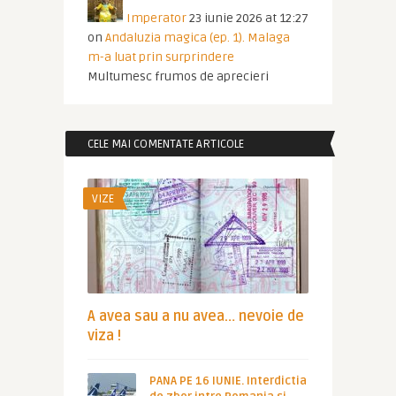
Imperator
23 iunie 2026 at 12:27
on
Andaluzia magica (ep. 1). Malaga
m-a luat prin surprindere
Multumesc frumos de aprecieri
CELE MAI COMENTATE ARTICOLE
VIZE
A avea sau a nu avea… nevoie de
viza !
PANA PE 16 IUNIE. Interdictia