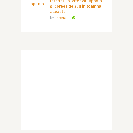
istoriei – vizitează Japonia
și Coreea de Sud în toamna
aceasta
by
Imperator