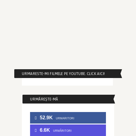
URMARESTE-MI FILMELE PE YOUTUBE. CLICK AICI!
URMĂREȘTE-MĂ
52.9K
URMARITORI
6.6K
URMĂRITORI