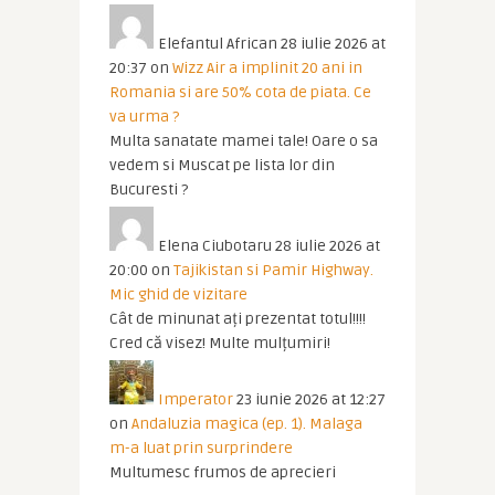
Elefantul African
28 iulie 2026 at
20:37
on
Wizz Air a implinit 20 ani in
Romania si are 50% cota de piata. Ce
va urma ?
Multa sanatate mamei tale! Oare o sa
vedem si Muscat pe lista lor din
Bucuresti ?
Elena Ciubotaru
28 iulie 2026 at
20:00
on
Tajikistan si Pamir Highway.
Mic ghid de vizitare
Cât de minunat ați prezentat totul!!!!
Cred că visez! Multe mulțumiri!
Imperator
23 iunie 2026 at 12:27
on
Andaluzia magica (ep. 1). Malaga
m-a luat prin surprindere
Multumesc frumos de aprecieri