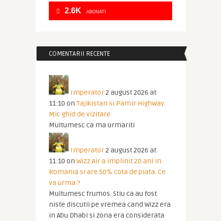
2.6K
ABONATI
COMENTARII RECENTE
Imperator
2 august 2026 at
11:10
on
Tajikistan si Pamir Highway.
Mic ghid de vizitare
Multumesc ca ma urmariti
Imperator
2 august 2026 at
11:10
on
Wizz Air a implinit 20 ani in
Romania si are 50% cota de piata. Ce
va urma ?
Multumesc frumos. Stiu ca au fost
niste discutii pe vremea cand Wizz era
in Abu Dhabi si zona era considerata