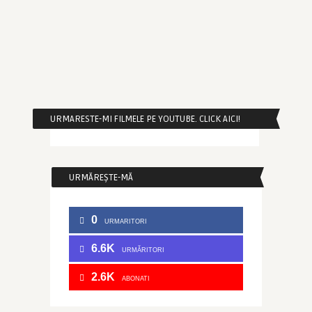
URMARESTE-MI FILMELE PE YOUTUBE. CLICK AICI!
URMĂREȘTE-MĂ
0
URMARITORI
6.6K
URMĂRITORI
2.6K
ABONATI