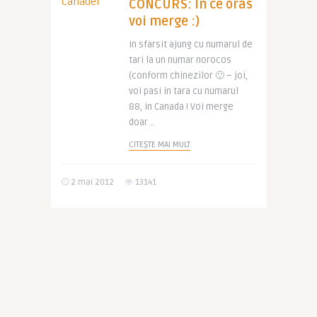
CONCURS: In ce oras
voi merge :)
In sfarsit ajung cu numarul de
tari la un numar norocos
(conform chinezilor 🙂 – joi,
voi pasi in tara cu numarul
88, in Canada ! Voi merge
doar ..
CITEȘTE MAI MULT
2 mai 2012
13141