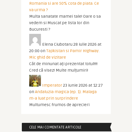
Romania si are 50% cota de piata. Ce
va urma ?
Multa sanatate mamei tale! Oare o sa
vedem si Muscat pe lista lor din
Bucuresti ?
Elena Ciubotaru
28 iulie 2026 at
20:00
on
Tajikistan si Pamir Highway.
Mic ghid de vizitare
Cât de minunat ați prezentat totul!!!!
Cred că visez! Multe mulțumiri!
Imperator
23 iunie 2026 at 12:27
on
Andaluzia magica (ep. 1). Malaga
m-a luat prin surprindere
Multumesc frumos de aprecieri
CELE MAI COMENTATE ARTICOLE