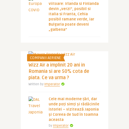
viitoare: Irlanda si Finlanda
devin „verzi”, posibil si
Italia si Franta, Cehia
posibil ramane verde, iar
Bulgaria poate deveni
„galbena”
COMPANII AERIENE
Wizz Air a implinit 20 ani in
Romania si are 50% cota de
piata. Ce va urma ?
Written by
Imperator
Cele mai moderne țări, dar
unde poți simți și rădăcinile
istoriei – vizitează Japonia
și Coreea de Sud în toamna
aceasta
by
Imperator