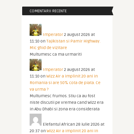
COMENTARII RECENTE
Imperator
2 august 2026 at
11:10
on
Tajikistan si Pamir Highway.
Mic ghid de vizitare
Multumesc ca ma urmariti
Imperator
2 august 2026 at
11:10
on
Wizz Air a implinit 20 ani in
Romania si are 50% cota de piata. Ce
va urma ?
Multumesc frumos. Stiu ca au fost
niste discutii pe vremea cand Wizz era
in Abu Dhabi si zona era considerata
Elefantul African
28 iulie 2026 at
20:37
on
Wizz Air a implinit 20 ani in