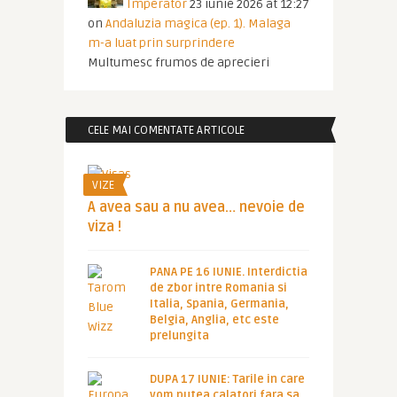
Imperator
23 iunie 2026 at 12:27
on
Andaluzia magica (ep. 1). Malaga
m-a luat prin surprindere
Multumesc frumos de aprecieri
CELE MAI COMENTATE ARTICOLE
VIZE
A avea sau a nu avea… nevoie de
viza !
PANA PE 16 IUNIE. Interdictia
de zbor intre Romania si
Italia, Spania, Germania,
Belgia, Anglia, etc este
prelungita
DUPA 17 IUNIE: Tarile in care
vom putea calatori fara sa