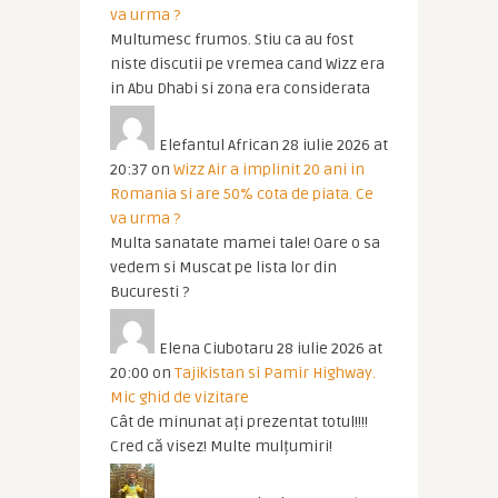
va urma ?
Multumesc frumos. Stiu ca au fost
niste discutii pe vremea cand Wizz era
in Abu Dhabi si zona era considerata
Elefantul African
28 iulie 2026 at
20:37
on
Wizz Air a implinit 20 ani in
Romania si are 50% cota de piata. Ce
va urma ?
Multa sanatate mamei tale! Oare o sa
vedem si Muscat pe lista lor din
Bucuresti ?
Elena Ciubotaru
28 iulie 2026 at
20:00
on
Tajikistan si Pamir Highway.
Mic ghid de vizitare
Cât de minunat ați prezentat totul!!!!
Cred că visez! Multe mulțumiri!