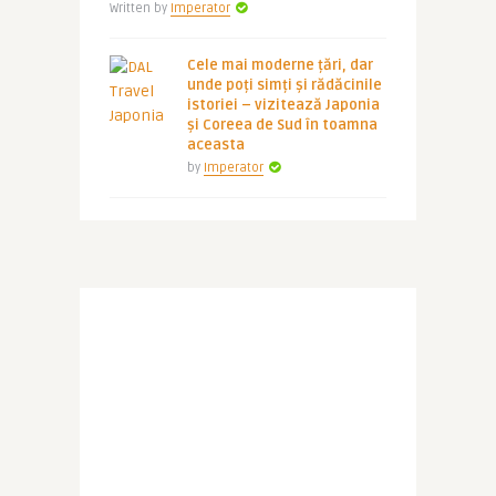
Written by
Imperator
Cele mai moderne țări, dar
unde poți simți și rădăcinile
istoriei – vizitează Japonia
și Coreea de Sud în toamna
aceasta
by
Imperator