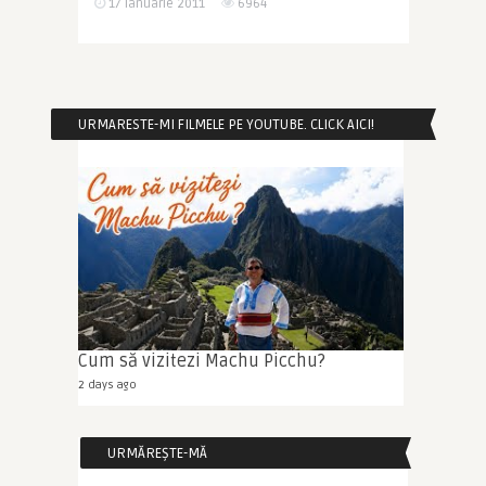
17 ianuarie 2011
6964
URMARESTE-MI FILMELE PE YOUTUBE. CLICK AICI!
Cum să vizitezi Machu Picchu?
2 days ago
URMĂREȘTE-MĂ