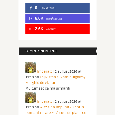
0
URMARITORI
6.6K
URMĂRITORI
2.6K
ABONATI
COMENTARII RECENTE
Imperator
2 august 2026 at
11:10
on
Tajikistan si Pamir Highway.
Mic ghid de vizitare
Multumesc ca ma urmariti
Imperator
2 august 2026 at
11:10
on
Wizz Air a implinit 20 ani in
Romania si are 50% cota de piata. Ce