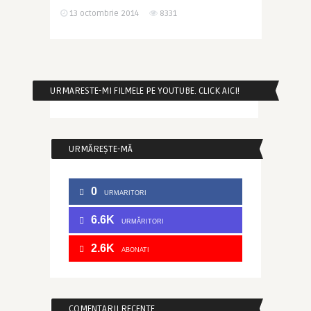
13 octombrie 2014
8331
URMARESTE-MI FILMELE PE YOUTUBE. CLICK AICI!
URMĂREȘTE-MĂ
0
URMARITORI
6.6K
URMĂRITORI
2.6K
ABONATI
COMENTARII RECENTE