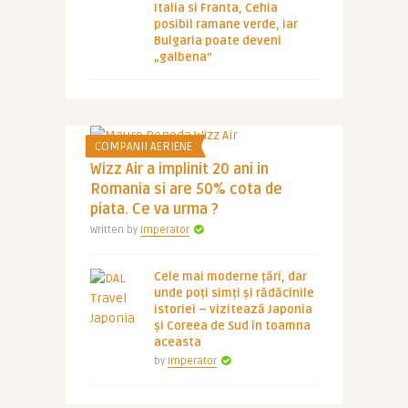
Italia si Franta, Cehia
posibil ramane verde, iar
Bulgaria poate deveni
„galbena”
COMPANII AERIENE
Wizz Air a implinit 20 ani in
Romania si are 50% cota de
piata. Ce va urma ?
Written by
Imperator
Cele mai moderne țări, dar
unde poți simți și rădăcinile
istoriei – vizitează Japonia
și Coreea de Sud în toamna
aceasta
by
Imperator