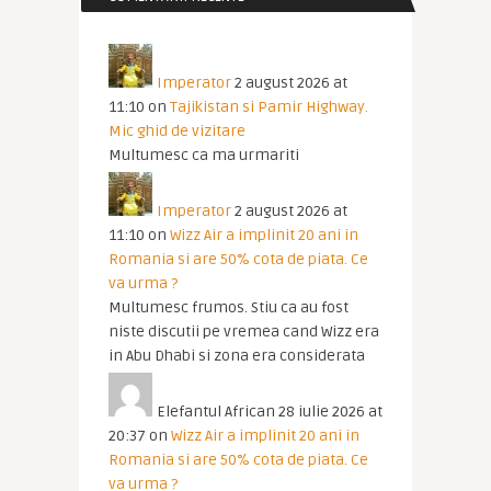
Imperator
2 august 2026 at
11:10
on
Tajikistan si Pamir Highway.
Mic ghid de vizitare
Multumesc ca ma urmariti
Imperator
2 august 2026 at
11:10
on
Wizz Air a implinit 20 ani in
Romania si are 50% cota de piata. Ce
va urma ?
Multumesc frumos. Stiu ca au fost
niste discutii pe vremea cand Wizz era
in Abu Dhabi si zona era considerata
Elefantul African
28 iulie 2026 at
20:37
on
Wizz Air a implinit 20 ani in
Romania si are 50% cota de piata. Ce
va urma ?