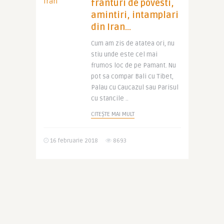
franturi de povesti,
amintiri, intamplari
din Iran…
Cum am zis de atatea ori, nu
stiu unde este cel mai
frumos loc de pe Pamant. Nu
pot sa compar Bali cu Tibet,
Palau cu Caucazul sau Parisul
cu stancile ..
CITEȘTE MAI MULT
16 februarie 2018
8693