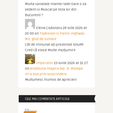
Multa sanatate mamei tale! Oare o sa
vedem si Muscat pe lista lor din
Bucuresti ?
Elena Ciubotaru
28 iulie 2026 at
20:00
on
Tajikistan si Pamir Highway.
Mic ghid de vizitare
Cât de minunat ați prezentat totul!!!!
Cred că visez! Multe mulțumiri!
Imperator
23 iunie 2026 at 12:27
on
Andaluzia magica (ep. 1). Malaga
m-a luat prin surprindere
Multumesc frumos de aprecieri
CELE MAI COMENTATE ARTICOLE