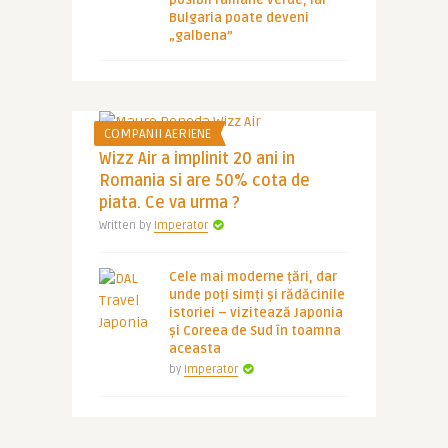
posibil ramane verde, iar
Bulgaria poate deveni
„galbena”
COMPANII AERIENE
Wizz Air a implinit 20 ani in
Romania si are 50% cota de
piata. Ce va urma ?
Written by
Imperator
Cele mai moderne țări, dar
unde poți simți și rădăcinile
istoriei – vizitează Japonia
și Coreea de Sud în toamna
aceasta
by
Imperator