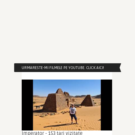
URMARESTE-MI FILMELE PE YOUTUBE. CLICK AICI!
Imperator - 153 tari vizitate