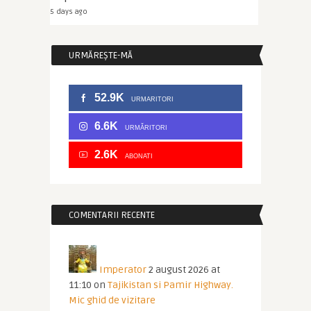
5 days ago
URMĂREȘTE-MĂ
52.9K
URMARITORI
6.6K
URMĂRITORI
2.6K
ABONATI
COMENTARII RECENTE
Imperator
2 august 2026 at
11:10
on
Tajikistan si Pamir Highway.
Mic ghid de vizitare