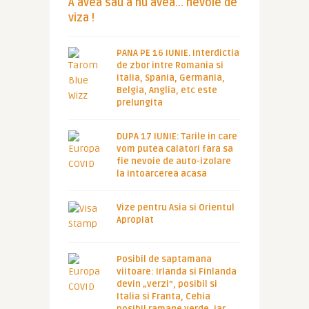
A avea sau a nu avea… nevoie de
viza !
PANA PE 16 IUNIE. Interdictia
de zbor intre Romania si
Italia, Spania, Germania,
Belgia, Anglia, etc este
prelungita
DUPA 17 IUNIE: Tarile in care
vom putea calatori fara sa
fie nevoie de auto-izolare
la intoarcerea acasa
Vize pentru Asia si Orientul
Apropiat
Posibil de saptamana
viitoare: Irlanda si Finlanda
devin „verzi”, posibil si
Italia si Franta, Cehia