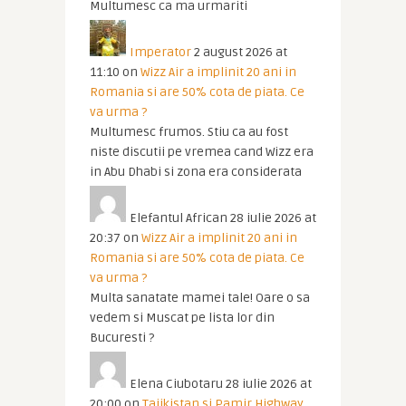
Multumesc ca ma urmariti
Imperator
2 august 2026 at
11:10
on
Wizz Air a implinit 20 ani in
Romania si are 50% cota de piata. Ce
va urma ?
Multumesc frumos. Stiu ca au fost
niste discutii pe vremea cand Wizz era
in Abu Dhabi si zona era considerata
Elefantul African
28 iulie 2026 at
20:37
on
Wizz Air a implinit 20 ani in
Romania si are 50% cota de piata. Ce
va urma ?
Multa sanatate mamei tale! Oare o sa
vedem si Muscat pe lista lor din
Bucuresti ?
Elena Ciubotaru
28 iulie 2026 at
20:00
on
Tajikistan si Pamir Highway.