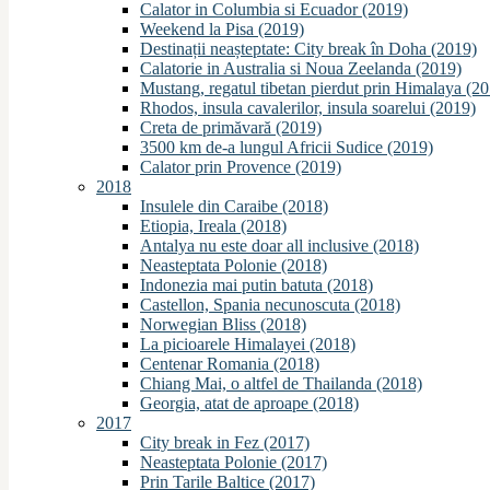
Calator in Columbia si Ecuador (2019)
Weekend la Pisa (2019)
Destinații neașteptate: City break în Doha (2019)
Calatorie in Australia si Noua Zeelanda (2019)
Mustang, regatul tibetan pierdut prin Himalaya (2
Rhodos, insula cavalerilor, insula soarelui (2019)
Creta de primăvară (2019)
3500 km de-a lungul Africii Sudice (2019)
Calator prin Provence (2019)
2018
Insulele din Caraibe (2018)
Etiopia, Ireala (2018)
Antalya nu este doar all inclusive (2018)
Neasteptata Polonie (2018)
Indonezia mai putin batuta (2018)
Castellon, Spania necunoscuta (2018)
Norwegian Bliss (2018)
La picioarele Himalayei (2018)
Centenar Romania (2018)
Chiang Mai, o altfel de Thailanda (2018)
Georgia, atat de aproape (2018)
2017
City break in Fez (2017)
Neasteptata Polonie (2017)
Prin Tarile Baltice (2017)