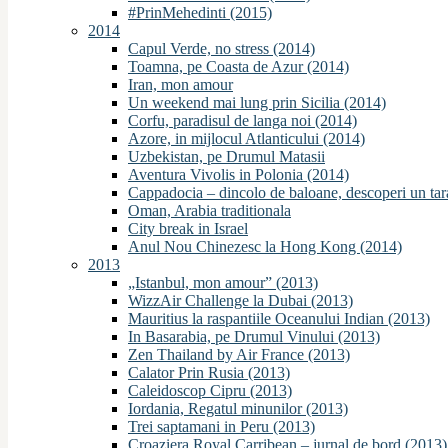
#PrinMehedinti (2015)
2014
Capul Verde, no stress (2014)
Toamna, pe Coasta de Azur (2014)
Iran, mon amour
Un weekend mai lung prin Sicilia (2014)
Corfu, paradisul de langa noi (2014)
Azore, in mijlocul Atlanticului (2014)
Uzbekistan, pe Drumul Matasii
Aventura Vivolis in Polonia (2014)
Cappadocia – dincolo de baloane, descoperi un ta
Oman, Arabia traditionala
City break in Israel
Anul Nou Chinezesc la Hong Kong (2014)
2013
„Istanbul, mon amour” (2013)
WizzAir Challenge la Dubai (2013)
Mauritius la raspantiile Oceanului Indian (2013)
In Basarabia, pe Drumul Vinului (2013)
Zen Thailand by Air France (2013)
Calator Prin Rusia (2013)
Caleidoscop Cipru (2013)
Iordania, Regatul minunilor (2013)
Trei saptamani in Peru (2013)
Croaziera Royal Carribean – jurnal de bord (2013)