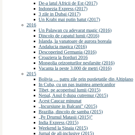
De-a latul Africii de Est (2017)
Indonezia Express (2017)
3 zile in Dubai (2017)
Un Krabi mai putin batut (2017)
2016
Un Palawan cu adevarat magic (2016)
Dincolo de capatul lumii (2016)
Islanda, la vanatoare de aurora boreala
Andalucia magica (2016)
Descoperind Germania (2016)
Croaziera la fiorduri 2016
Mongolia orizonturilor nesfarsite (2016)
Vacanta la peste 3.000 de metri (2016)
2015
Bolivia … patru zile prin pustietatile din Altiplano
In Cuba, cu un pas inaintea americanilor
Tibet, pe acoperisul lumii (2015)
Nepal, Anul 0 dupa cutremur (2015)
Acest Caucaz minunat
„Incursiune in Balcani” (2015)
Brazilia, dincolo de samba (2015)
„Pe Drumul Matasii (2015)”
India Express (2015)
Weekend la Sinaia (2015)
Jurnal de all-inclusive (2015)