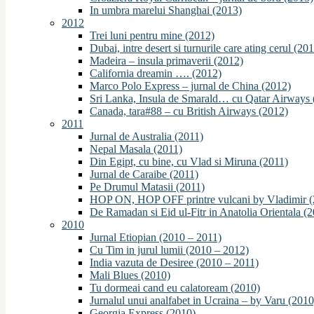
In umbra marelui Shanghai (2013)
2012
Trei luni pentru mine (2012)
Dubai, intre desert si turnurile care ating cerul (20
Madeira – insula primaverii (2012)
California dreamin …. (2012)
Marco Polo Express – jurnal de China (2012)
Sri Lanka, Insula de Smarald… cu Qatar Airways 
Canada, tara#88 – cu British Airways (2012)
2011
Jurnal de Australia (2011)
Nepal Masala (2011)
Din Egipt, cu bine, cu Vlad si Miruna (2011)
Jurnal de Caraibe (2011)
Pe Drumul Matasii (2011)
HOP ON, HOP OFF printre vulcani by Vladimir (
De Ramadan si Eid ul-Fitr in Anatolia Orientala (
2010
Jurnal Etiopian (2010 – 2011)
Cu Tim in jurul lumii (2010 – 2012)
India vazuta de Desiree (2010 – 2011)
Mali Blues (2010)
Tu dormeai cand eu calatoream (2010)
Jurnalul unui analfabet in Ucraina – by Varu (2010
Georgia Express (2010)