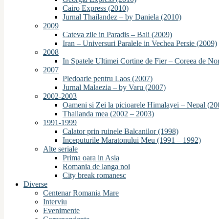
Cairo Express (2010)
Jurnal Thailandez – by Daniela (2010)
2009
Cateva zile in Paradis – Bali (2009)
Iran – Universuri Paralele in Vechea Persie (2009)
2008
In Spatele Ultimei Cortine de Fier – Coreea de No
2007
Pledoarie pentru Laos (2007)
Jurnal Malaezia – by Varu (2007)
2002-2003
Oameni si Zei la picioarele Himalayei – Nepal (20
Thailanda mea (2002 – 2003)
1991-1999
Calator prin ruinele Balcanilor (1998)
Inceputurile Maratonului Meu (1991 – 1992)
Alte seriale
Prima oara in Asia
Romania de langa noi
City break romanesc
Diverse
Centenar Romania Mare
Interviu
Evenimente