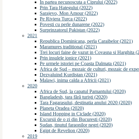
In partea necunoscuta a Ciprului (2022)
Prin Tara Hategului (2022)
Sarajevo, Mon Amour (2022)
Pe Riviera Turca (2022)
Povesti cu perle dunarene (2022)
Surprinzatorul Pakistan (2022)
2021
Republica Dominicana, perla Caraibelor (2021)
Maramures traditional (2021)
Trei locuri faine de vazut in Covasna si Harghita (
Prin insulele ionice (2021)
Pe urmele istoriei pe Coasta Dalmata (2021)
Africa de Sud – mozaic de culturi, mozaic de expe
Dezvaluind Kurdistan (2021)
Malawi, inima calda a Africii (2021)
2020
Africa de Sud, la capatul Pamantului (2020)
Bangladesh, țara fără turiști (2020)
Tara Fagarasului, destinatia anului 2020 (2020)
Planeta Oradea (2020)
Island Hopping in Ciclade (2020)
Excursii de o zi din Bucuresti (2020)
Sudan, tinutul faraonilor negri (2020)
Egipt de Revelion (2020)
2019