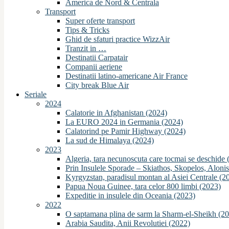
America de Nord & Centrala
Transport
Super oferte transport
Tips & Tricks
Ghid de sfaturi practice WizzAir
Tranzit in …
Destinatii Carpatair
Companii aeriene
Destinatii latino-americane Air France
City break Blue Air
Seriale
2024
Calatorie in Afghanistan (2024)
La EURO 2024 in Germania (2024)
Calatorind pe Pamir Highway (2024)
La sud de Himalaya (2024)
2023
Algeria, tara necunoscuta care tocmai se deschide 
Prin Insulele Sporade – Skiathos, Skopelos, Aloni
Kyrgyzstan, paradisul montan al Asiei Centrale (2
Papua Noua Guinee, tara celor 800 limbi (2023)
Expeditie in insulele din Oceania (2023)
2022
O saptamana plina de sarm la Sharm-el-Sheikh (2
Arabia Saudita, Anii Revolutiei (2022)