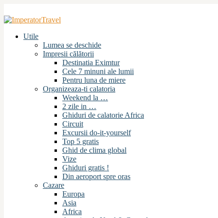
Utile
Lumea se deschide
Impresii călătorii
Destinatia Eximtur
Cele 7 minuni ale lumii
Pentru luna de miere
Organizeaza-ti calatoria
Weekend la …
2 zile in …
Ghiduri de calatorie Africa
Circuit
Excursii do-it-yourself
Top 5 gratis
Ghid de clima global
Vize
Ghiduri gratis !
Din aeroport spre oras
Cazare
Europa
Asia
Africa