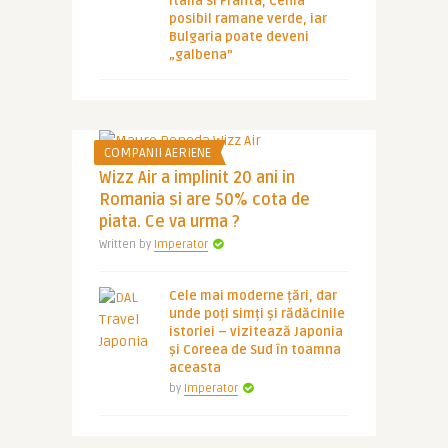
Italia si Franta, Cehia
posibil ramane verde, iar
Bulgaria poate deveni
„galbena”
COMPANII AERIENE
Wizz Air a implinit 20 ani in
Romania si are 50% cota de
piata. Ce va urma ?
Written by
Imperator
Cele mai moderne țări, dar
unde poți simți și rădăcinile
istoriei – vizitează Japonia
și Coreea de Sud în toamna
aceasta
by
Imperator