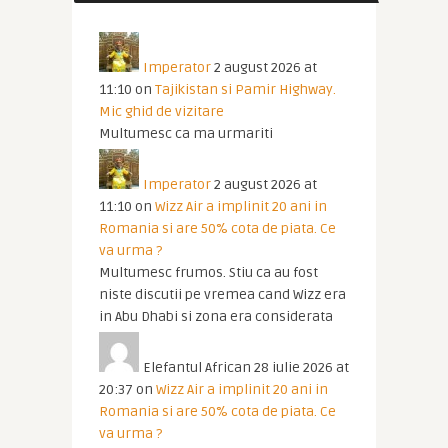
Imperator
2 august 2026 at
11:10
on
Tajikistan si Pamir Highway.
Mic ghid de vizitare
Multumesc ca ma urmariti
Imperator
2 august 2026 at
11:10
on
Wizz Air a implinit 20 ani in
Romania si are 50% cota de piata. Ce
va urma ?
Multumesc frumos. Stiu ca au fost
niste discutii pe vremea cand Wizz era
in Abu Dhabi si zona era considerata
Elefantul African
28 iulie 2026 at
20:37
on
Wizz Air a implinit 20 ani in
Romania si are 50% cota de piata. Ce
va urma ?