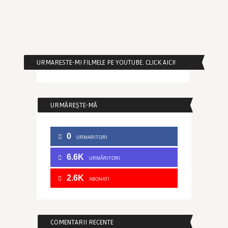
URMARESTE-MI FILMELE PE YOUTUBE. CLICK AICI!
URMĂREȘTE-MĂ
0
URMARITORI
6.6K
URMĂRITORI
2.6K
ABONATI
COMENTARII RECENTE