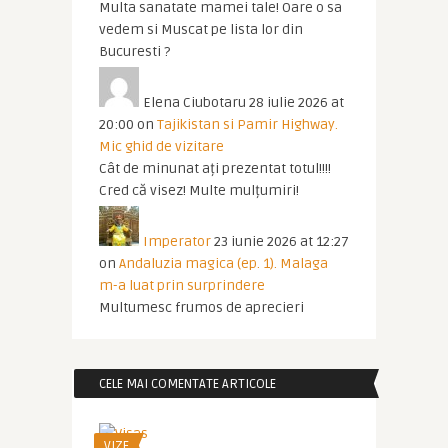
Multa sanatate mamei tale! Oare o sa
vedem si Muscat pe lista lor din
Bucuresti ?
Elena Ciubotaru
28 iulie 2026 at
20:00
on
Tajikistan si Pamir Highway.
Mic ghid de vizitare
Cât de minunat ați prezentat totul!!!!
Cred că visez! Multe mulțumiri!
Imperator
23 iunie 2026 at 12:27
on
Andaluzia magica (ep. 1). Malaga
m-a luat prin surprindere
Multumesc frumos de aprecieri
CELE MAI COMENTATE ARTICOLE
VIZE