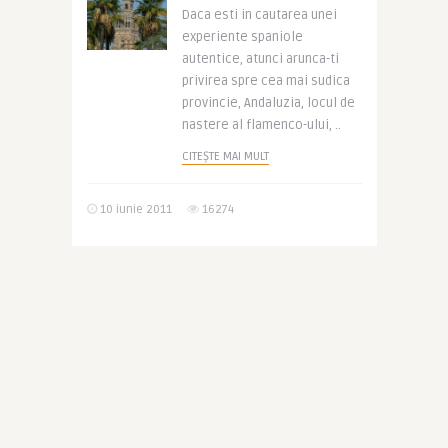
Daca esti in cautarea unei
experiente spaniole
autentice, atunci arunca-ti
privirea spre cea mai sudica
provincie, Andaluzia, locul de
nastere al flamenco-ului, ..
CITEȘTE MAI MULT
10 iunie 2011
16274