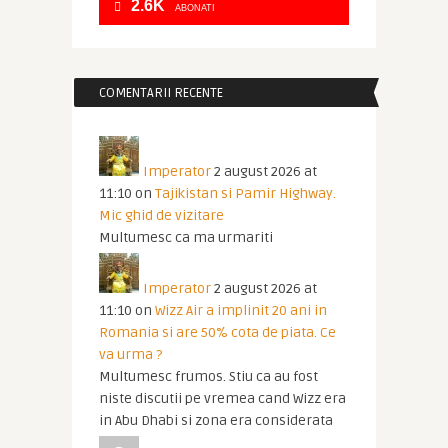
2.6K
ABONATI
COMENTARII RECENTE
Imperator
2 august 2026 at
11:10
on
Tajikistan si Pamir Highway.
Mic ghid de vizitare
Multumesc ca ma urmariti
Imperator
2 august 2026 at
11:10
on
Wizz Air a implinit 20 ani in
Romania si are 50% cota de piata. Ce
va urma ?
Multumesc frumos. Stiu ca au fost
niste discutii pe vremea cand Wizz era
in Abu Dhabi si zona era considerata