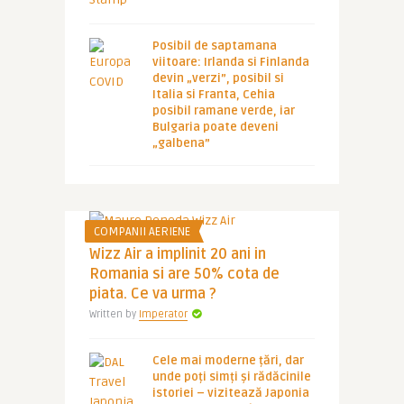
Posibil de saptamana
viitoare: Irlanda si Finlanda
devin „verzi”, posibil si
Italia si Franta, Cehia
posibil ramane verde, iar
Bulgaria poate deveni
„galbena”
COMPANII AERIENE
Wizz Air a implinit 20 ani in
Romania si are 50% cota de
piata. Ce va urma ?
Written by
Imperator
Cele mai moderne țări, dar
unde poți simți și rădăcinile
istoriei – vizitează Japonia