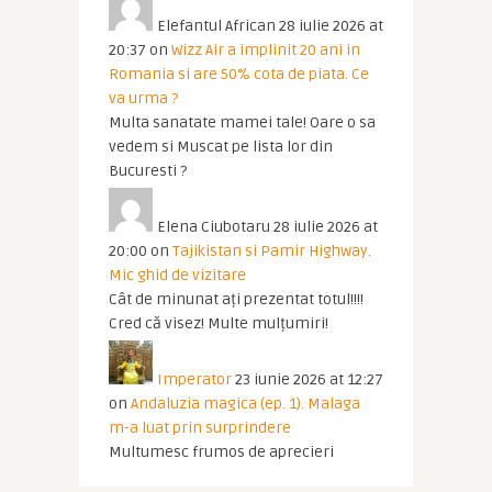
Elefantul African
28 iulie 2026 at
20:37
on
Wizz Air a implinit 20 ani in
Romania si are 50% cota de piata. Ce
va urma ?
Multa sanatate mamei tale! Oare o sa
vedem si Muscat pe lista lor din
Bucuresti ?
Elena Ciubotaru
28 iulie 2026 at
20:00
on
Tajikistan si Pamir Highway.
Mic ghid de vizitare
Cât de minunat ați prezentat totul!!!!
Cred că visez! Multe mulțumiri!
Imperator
23 iunie 2026 at 12:27
on
Andaluzia magica (ep. 1). Malaga
m-a luat prin surprindere
Multumesc frumos de aprecieri