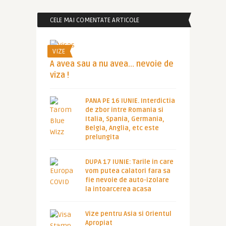
CELE MAI COMENTATE ARTICOLE
VIZE
A avea sau a nu avea… nevoie de
viza !
PANA PE 16 IUNIE. Interdictia
de zbor intre Romania si
Italia, Spania, Germania,
Belgia, Anglia, etc este
prelungita
DUPA 17 IUNIE: Tarile in care
vom putea calatori fara sa
fie nevoie de auto-izolare
la intoarcerea acasa
Vize pentru Asia si Orientul
Apropiat