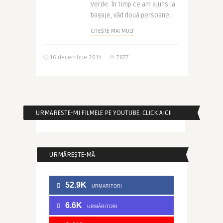
Verde. În timp ce am ajuns la
bagaje, văd două persoane ..
CITEȘTE MAI MULT
16 decembrie 2014
7877
URMARESTE-MI FILMELE PE YOUTUBE. CLICK AICI!
URMĂREȘTE-MĂ
52.9K
URMARITORI
6.6K
URMĂRITORI