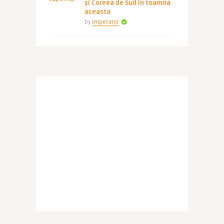
și Coreea de Sud în toamna
aceasta
by
Imperator