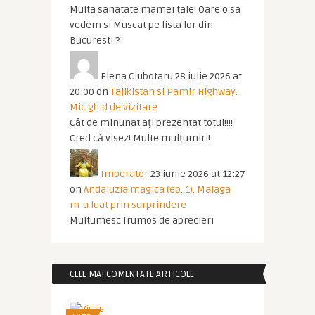
Multa sanatate mamei tale! Oare o sa
vedem si Muscat pe lista lor din
Bucuresti ?
Elena Ciubotaru
28 iulie 2026 at
20:00
on
Tajikistan si Pamir Highway.
Mic ghid de vizitare
Cât de minunat ați prezentat totul!!!!
Cred că visez! Multe mulțumiri!
Imperator
23 iunie 2026 at 12:27
on
Andaluzia magica (ep. 1). Malaga
m-a luat prin surprindere
Multumesc frumos de aprecieri
CELE MAI COMENTATE ARTICOLE