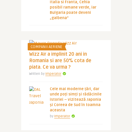
Italia si Franta, Cehia
posibil ramane verde, iar
Bulgaria poate deveni
„galbena”
COMPANII AERIENE
Wizz Air a implinit 20 ani in
Romania si are 50% cota de
piata. Ce va urma ?
Written by
Imperator
Cele mai moderne țări, dar
unde poți simți și rădăcinile
istoriei – vizitează Japonia
și Coreea de Sud în toamna
aceasta
by
Imperator