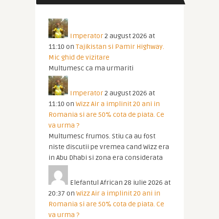
Imperator
2 august 2026 at
11:10
on
Tajikistan si Pamir Highway.
Mic ghid de vizitare
Multumesc ca ma urmariti
Imperator
2 august 2026 at
11:10
on
Wizz Air a implinit 20 ani in
Romania si are 50% cota de piata. Ce
va urma ?
Multumesc frumos. Stiu ca au fost
niste discutii pe vremea cand Wizz era
in Abu Dhabi si zona era considerata
Elefantul African
28 iulie 2026 at
20:37
on
Wizz Air a implinit 20 ani in
Romania si are 50% cota de piata. Ce
va urma ?