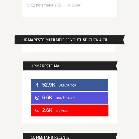
12 noiembrie 2014
6590
URMARESTE-MI FILMELE PE YOUTUBE. CLICK AICI!
URMĂREȘTE-MĂ
52.9K
URMARITORI
6.6K
URMĂRITORI
2.6K
ABONATI
COMENTARII RECENTE