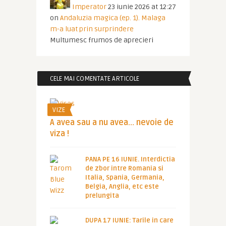
Imperator
23 iunie 2026 at 12:27
on
Andaluzia magica (ep. 1). Malaga
m-a luat prin surprindere
Multumesc frumos de aprecieri
CELE MAI COMENTATE ARTICOLE
VIZE
A avea sau a nu avea… nevoie de
viza !
PANA PE 16 IUNIE. Interdictia
de zbor intre Romania si
Italia, Spania, Germania,
Belgia, Anglia, etc este
prelungita
DUPA 17 IUNIE: Tarile in care