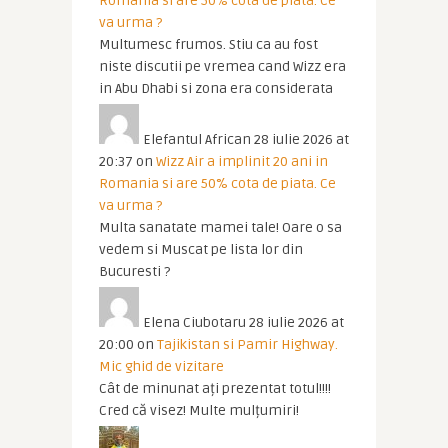
Romania si are 50% cota de piata. Ce
va urma ?
Multumesc frumos. Stiu ca au fost
niste discutii pe vremea cand Wizz era
in Abu Dhabi si zona era considerata
Elefantul African
28 iulie 2026 at
20:37
on
Wizz Air a implinit 20 ani in
Romania si are 50% cota de piata. Ce
va urma ?
Multa sanatate mamei tale! Oare o sa
vedem si Muscat pe lista lor din
Bucuresti ?
Elena Ciubotaru
28 iulie 2026 at
20:00
on
Tajikistan si Pamir Highway.
Mic ghid de vizitare
Cât de minunat ați prezentat totul!!!!
Cred că visez! Multe mulțumiri!