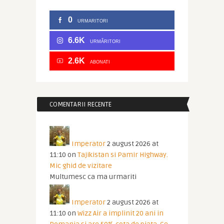
0
URMARITORI
6.6K
URMĂRITORI
2.6K
ABONATI
COMENTARII RECENTE
Imperator
2 august 2026 at
11:10
on
Tajikistan si Pamir Highway.
Mic ghid de vizitare
Multumesc ca ma urmariti
Imperator
2 august 2026 at
11:10
on
Wizz Air a implinit 20 ani in