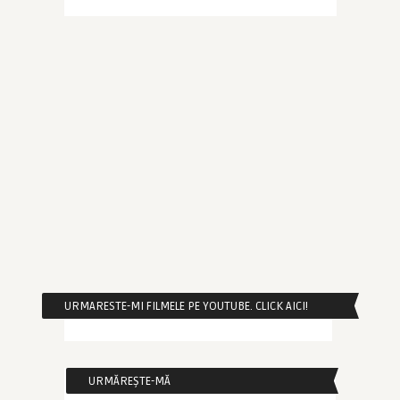
URMARESTE-MI FILMELE PE YOUTUBE. CLICK AICI!
URMĂREȘTE-MĂ