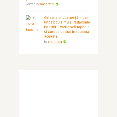
Written by
Imperator
Cele mai moderne țări, dar
unde poți simți și rădăcinile
istoriei – vizitează Japonia
și Coreea de Sud în toamna
aceasta
by
Imperator