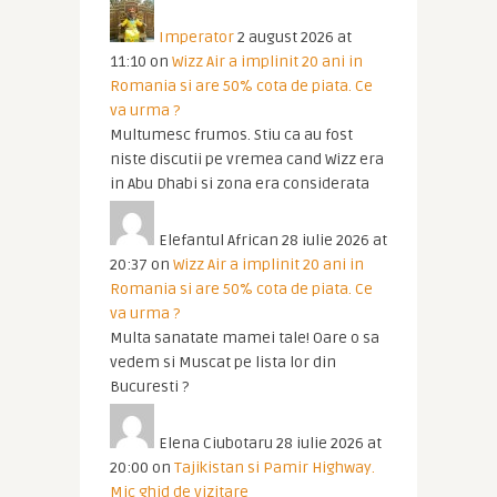
Imperator
2 august 2026 at
11:10
on
Wizz Air a implinit 20 ani in
Romania si are 50% cota de piata. Ce
va urma ?
Multumesc frumos. Stiu ca au fost
niste discutii pe vremea cand Wizz era
in Abu Dhabi si zona era considerata
Elefantul African
28 iulie 2026 at
20:37
on
Wizz Air a implinit 20 ani in
Romania si are 50% cota de piata. Ce
va urma ?
Multa sanatate mamei tale! Oare o sa
vedem si Muscat pe lista lor din
Bucuresti ?
Elena Ciubotaru
28 iulie 2026 at
20:00
on
Tajikistan si Pamir Highway.
Mic ghid de vizitare