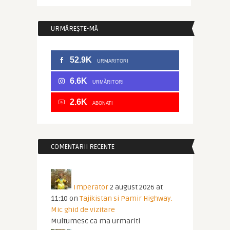
URMĂREȘTE-MĂ
52.9K
URMARITORI
6.6K
URMĂRITORI
2.6K
ABONATI
COMENTARII RECENTE
Imperator
2 august 2026 at
11:10
on
Tajikistan si Pamir Highway.
Mic ghid de vizitare
Multumesc ca ma urmariti