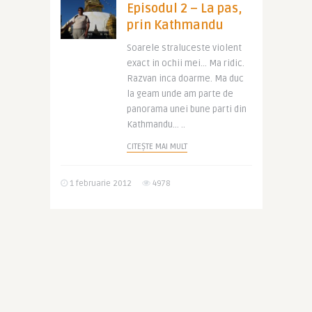
Episodul 2 – La pas,
prin Kathmandu
Soarele straluceste violent
exact in ochii mei… Ma ridic.
Razvan inca doarme. Ma duc
la geam unde am parte de
panorama unei bune parti din
Kathmandu… ..
CITEȘTE MAI MULT
1 februarie 2012
4978