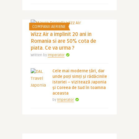
COMPANII AERIENE
Wizz Air a implinit 20 ani in
Romania si are 50% cota de
piata. Ce va urma ?
Written by
Imperator
Cele mai moderne țări, dar
unde poți simți și rădăcinile
istoriei – vizitează Japonia
și Coreea de Sud în toamna
aceasta
by
Imperator