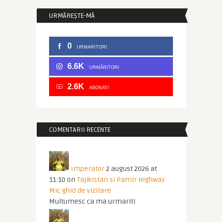
URMĂREȘTE-MĂ
0
URMARITORI
6.6K
URMĂRITORI
2.6K
ABONATI
COMENTARII RECENTE
Imperator
2 august 2026 at
11:10
on
Tajikistan si Pamir Highway.
Mic ghid de vizitare
Multumesc ca ma urmariti