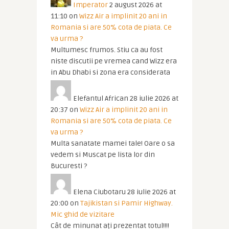
Imperator
2 august 2026 at
11:10
on
Wizz Air a implinit 20 ani in
Romania si are 50% cota de piata. Ce
va urma ?
Multumesc frumos. Stiu ca au fost
niste discutii pe vremea cand Wizz era
in Abu Dhabi si zona era considerata
Elefantul African
28 iulie 2026 at
20:37
on
Wizz Air a implinit 20 ani in
Romania si are 50% cota de piata. Ce
va urma ?
Multa sanatate mamei tale! Oare o sa
vedem si Muscat pe lista lor din
Bucuresti ?
Elena Ciubotaru
28 iulie 2026 at
20:00
on
Tajikistan si Pamir Highway.
Mic ghid de vizitare
Cât de minunat ați prezentat totul!!!!