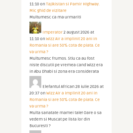
11:10
on
Tajikistan si Pamir Highway.
Mic ghid de vizitare
Multumesc ca ma urmariti
Imperator
2 august 2026 at
11:10
on
Wizz Air a implinit 20 ani in
Romania si are 50% cota de piata. Ce
va urma ?
Multumesc frumos. Stiu ca au fost
niste discutii pe vremea cand Wizz era
in Abu Dhabi si zona era considerata
Elefantul African
28 iulie 2026 at
20:37
on
Wizz Air a implinit 20 ani in
Romania si are 50% cota de piata. Ce
va urma ?
Multa sanatate mamei tale! Oare o sa
vedem si Muscat pe lista lor din
Bucuresti ?