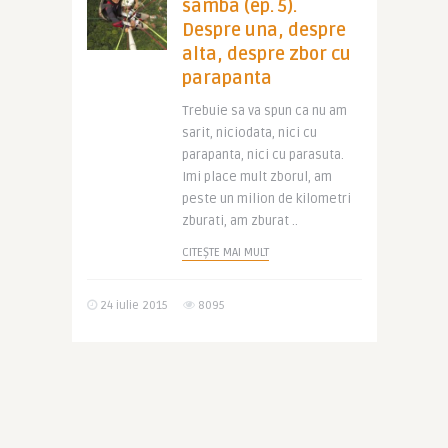
samba (ep. 5).
Despre una, despre
alta, despre zbor cu
parapanta
Trebuie sa va spun ca nu am
sarit, niciodata, nici cu
parapanta, nici cu parasuta.
Imi place mult zborul, am
peste un milion de kilometri
zburati, am zburat ..
CITEȘTE MAI MULT
24 iulie 2015
8095