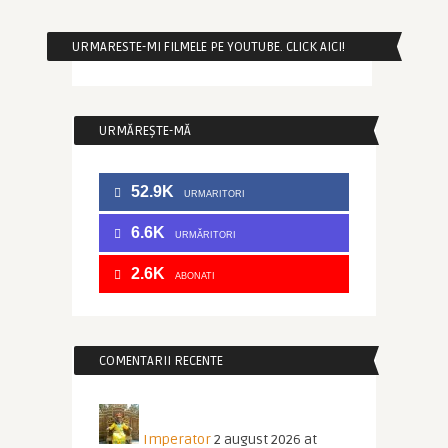
URMARESTE-MI FILMELE PE YOUTUBE. CLICK AICI!
URMĂREȘTE-MĂ
52.9K
URMARITORI
6.6K
URMĂRITORI
2.6K
ABONATI
COMENTARII RECENTE
Imperator
2 august 2026 at