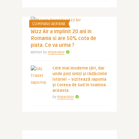
COMPANII AERIENE
Wizz Air a implinit 20 ani in
Romania si are 50% cota de
piata. Ce va urma ?
Written by
Imperator
Cele mai moderne țări, dar
unde poți simți și rădăcinile
istoriei – vizitează Japonia
și Coreea de Sud în toamna
aceasta
by
Imperator