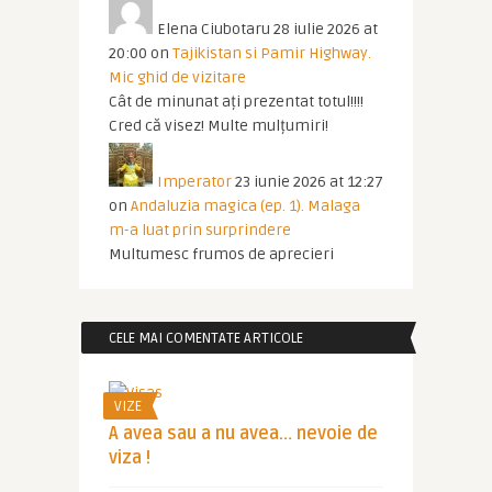
Elena Ciubotaru
28 iulie 2026 at
20:00
on
Tajikistan si Pamir Highway.
Mic ghid de vizitare
Cât de minunat ați prezentat totul!!!!
Cred că visez! Multe mulțumiri!
Imperator
23 iunie 2026 at 12:27
on
Andaluzia magica (ep. 1). Malaga
m-a luat prin surprindere
Multumesc frumos de aprecieri
CELE MAI COMENTATE ARTICOLE
VIZE
A avea sau a nu avea… nevoie de
viza !