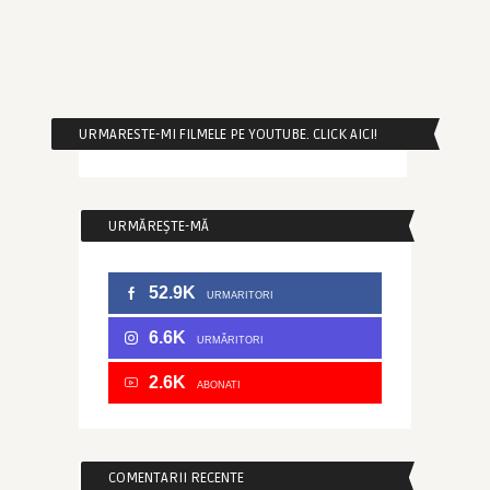
URMARESTE-MI FILMELE PE YOUTUBE. CLICK AICI!
URMĂREȘTE-MĂ
52.9K
URMARITORI
6.6K
URMĂRITORI
2.6K
ABONATI
COMENTARII RECENTE