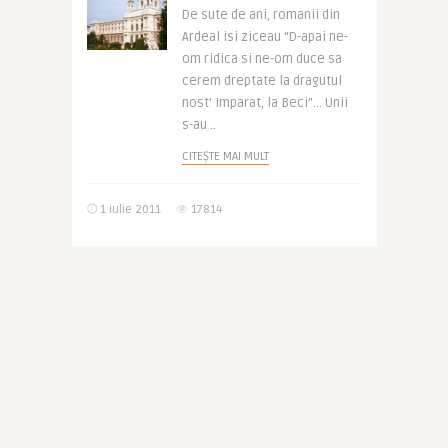
De sute de ani, romanii din
Ardeal isi ziceau “D-apai ne-
om ridica si ne-om duce sa
cerem dreptate la dragutul
nost’ Imparat, la Beci”… Unii
s-au ..
CITEȘTE MAI MULT
1 iulie 2011
17814