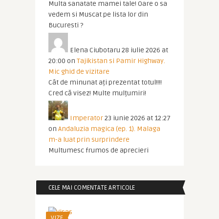
Multa sanatate mamei tale! Oare o sa
vedem si Muscat pe lista lor din
Bucuresti ?
Elena Ciubotaru
28 iulie 2026 at
20:00
on
Tajikistan si Pamir Highway.
Mic ghid de vizitare
Cât de minunat ați prezentat totul!!!!
Cred că visez! Multe mulțumiri!
Imperator
23 iunie 2026 at 12:27
on
Andaluzia magica (ep. 1). Malaga
m-a luat prin surprindere
Multumesc frumos de aprecieri
CELE MAI COMENTATE ARTICOLE
VIZE