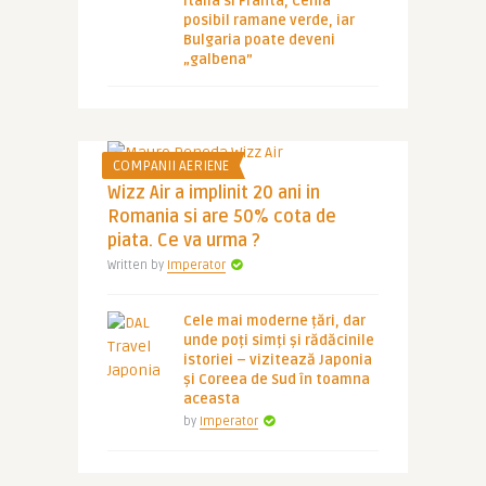
Italia si Franta, Cehia
posibil ramane verde, iar
Bulgaria poate deveni
„galbena”
COMPANII AERIENE
Wizz Air a implinit 20 ani in
Romania si are 50% cota de
piata. Ce va urma ?
Written by
Imperator
Cele mai moderne țări, dar
unde poți simți și rădăcinile
istoriei – vizitează Japonia
și Coreea de Sud în toamna
aceasta
by
Imperator