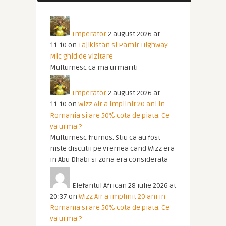
Imperator
2 august 2026 at
11:10
on
Tajikistan si Pamir Highway.
Mic ghid de vizitare
Multumesc ca ma urmariti
Imperator
2 august 2026 at
11:10
on
Wizz Air a implinit 20 ani in
Romania si are 50% cota de piata. Ce
va urma ?
Multumesc frumos. Stiu ca au fost
niste discutii pe vremea cand Wizz era
in Abu Dhabi si zona era considerata
Elefantul African
28 iulie 2026 at
20:37
on
Wizz Air a implinit 20 ani in
Romania si are 50% cota de piata. Ce
va urma ?