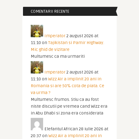
COMENTARII RECENTE
Imperator
2 august 2026 at
11:10
on
Tajikistan si Pamir Highway.
Mic ghid de vizitare
Multumesc ca ma urmariti
Imperator
2 august 2026 at
11:10
on
Wizz Air a implinit 20 ani in
Romania si are 50% cota de piata. Ce
va urma ?
Multumesc frumos. Stiu ca au fost
niste discutii pe vremea cand Wizz era
in Abu Dhabi si zona era considerata
Elefantul African
28 iulie 2026 at
20:37
on
Wizz Air a implinit 20 ani in