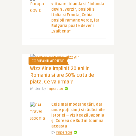
viitoare: Irlanda si Finlanda
devin „verzi”, posibil si
Italia si Franta, Cehia
posibil ramane verde, iar
Bulgaria poate deveni
„galbena”
COMPANII AERIENE
Wizz Air a implinit 20 ani in
Romania si are 50% cota de
piata. Ce va urma ?
Written by
Imperator
Cele mai moderne țări, dar
unde poți simți și rădăcinile
istoriei – vizitează Japonia
și Coreea de Sud în toamna
aceasta
by
Imperator