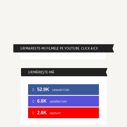
URMARESTE-MI FILMELE PE YOUTUBE. CLICK AICI!
URMĂREȘTE-MĂ
52.9K
URMARITORI
6.6K
URMĂRITORI
2.6K
ABONATI