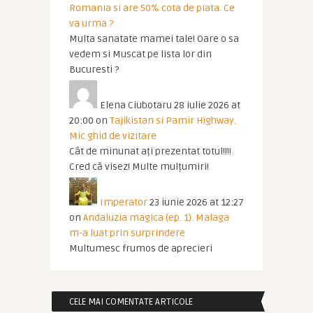
Romania si are 50% cota de piata. Ce
va urma ?
Multa sanatate mamei tale! Oare o sa
vedem si Muscat pe lista lor din
Bucuresti ?
Elena Ciubotaru
28 iulie 2026 at
20:00
on
Tajikistan si Pamir Highway.
Mic ghid de vizitare
Cât de minunat ați prezentat totul!!!!
Cred că visez! Multe mulțumiri!
Imperator
23 iunie 2026 at 12:27
on
Andaluzia magica (ep. 1). Malaga
m-a luat prin surprindere
Multumesc frumos de aprecieri
CELE MAI COMENTATE ARTICOLE