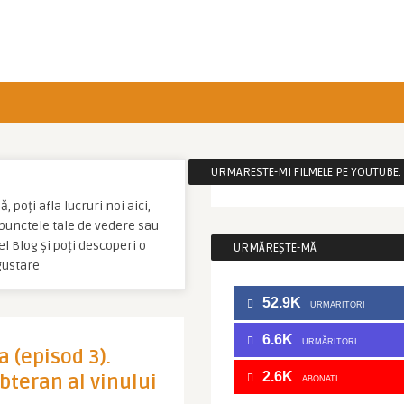
URMARESTE-MI FILMELE PE YOUTUBE. C
 poți afla lucruri noi aici,
u punctele tale de vedere sau
l Blog și poți descoperi o
URMĂREȘTE-MĂ
gustare
52.9K
URMARITORI
6.6K
URMĂRITORI
 (episod 3).
2.6K
bteran al vinului
ABONATI