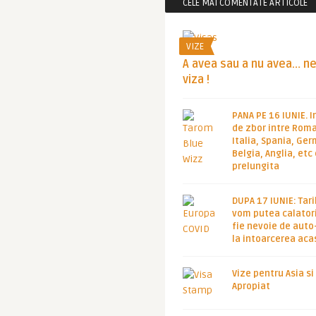
CELE MAI COMENTATE ARTICOLE
VIZE
A avea sau a nu avea… n
viza !
PANA PE 16 IUNIE. I
de zbor intre Roma
Italia, Spania, Ge
Belgia, Anglia, etc
prelungita
DUPA 17 IUNIE: Tari
vom putea calatori
fie nevoie de auto
la intoarcerea aca
Vize pentru Asia si
Apropiat