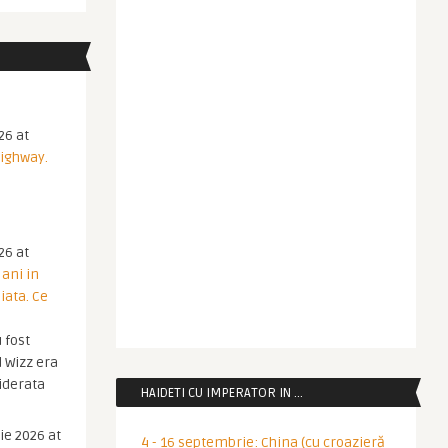
26 at
Highway.
26 at
 ani in
iata. Ce
 fost
 Wizz era
iderata
HAIDETI CU IMPERATOR IN …
ie 2026 at
4 - 16 septembrie: China (cu croazieră