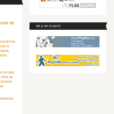
evoie de
ME & MY FLIGHTS
nterdictia
nia si
rmania,
 este
le in care
 fara sa
-izolare
sa
 Orientul