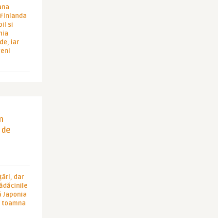
ana
i Finlanda
il si
hia
de, iar
veni
in
 de
ări, dar
rădăcinile
ă Japonia
în toamna