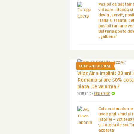
Posibil de saptam
viitoare: Irlanda s
devin „verzi”, posib
Italia si Franta, Ce
posibil ramane ver
Bulgaria poate de
„galbena”
COMPANII AERIENE
Wizz Air a implinit 20 ani 
Romania si are 50% cota
piata. Ce va urma ?
Written by
Imperator
Cele mai moderne ț
unde poți simți și 
istoriei – viziteaz
și Coreea de Sud 
aceasta