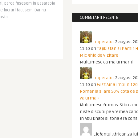
hi, parca fusesem in Basarabia
e lucruri facusem. Dar nu
sta ..
COMENTARII RECENTE
Imperator
2 august 20
11:10
on
Tajikistan si Pamir 
Mic ghid de vizitare
Multumesc ca ma urmariti
Imperator
2 august 20
11:10
on
Wizz Air a implinit 20
Romania si are 50% cota de p
va urma ?
Multumesc frumos. Stiu ca au
niste discutii pe vremea cand
in Abu Dhabi si zona era cons
Elefantul African
28 iul