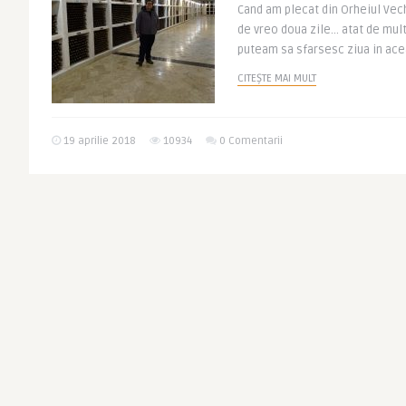
Cand am plecat din Orheiul Vec
de vreo doua zile… atat de mult
puteam sa sfarsesc ziua in acea
CITEȘTE MAI MULT
19 aprilie 2018
10934
0 Comentarii