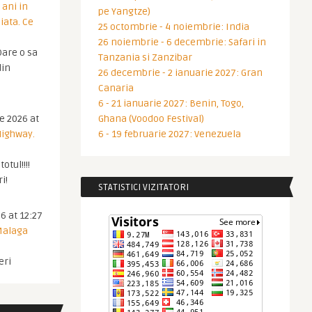
 ani in
pe Yangtze)
iata. Ce
25 octombrie - 4 noiembrie: India
26 noiembrie - 6 decembrie: Safari in
are o sa
Tanzania si Zanzibar
din
26 decembrie - 2 ianuarie 2027: Gran
Canaria
6 - 21 ianuarie 2027: Benin, Togo,
ie 2026 at
Ghana (Voodoo Festival)
Highway.
6 - 19 februarie 2027: Venezuela
otul!!!!
i!
STATISTICI VIZITATORI
6 at 12:27
 Malaga
eri