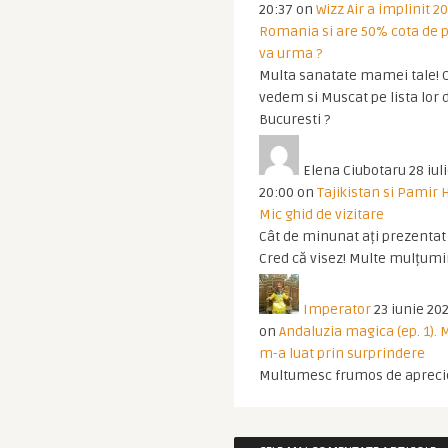
20:37
on
Wizz Air a implinit 20
Romania si are 50% cota de p
va urma ?
Multa sanatate mamei tale! O
vedem si Muscat pe lista lor 
Bucuresti ?
Elena Ciubotaru
28 iul
20:00
on
Tajikistan si Pamir 
Mic ghid de vizitare
Cât de minunat ați prezentat t
Cred că visez! Multe mulțumir
Imperator
23 iunie 202
on
Andaluzia magica (ep. 1).
m-a luat prin surprindere
Multumesc frumos de apreci