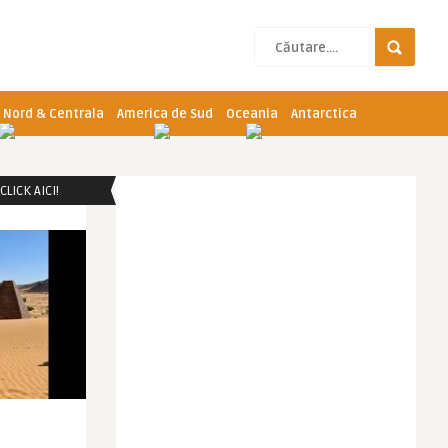
 Nord & Centrala
America de Sud
Oceania
Antarctica
LICK AICI!