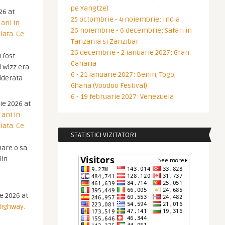
pe Yangtze)
26 at
25 octombrie - 4 noiembrie: India
 ani in
26 noiembrie - 6 decembrie: Safari in
iata. Ce
Tanzania si Zanzibar
26 decembrie - 2 ianuarie 2027: Gran
 fost
Canaria
 Wizz era
6 - 21 ianuarie 2027: Benin, Togo,
iderata
Ghana (Voodoo Festival)
6 - 19 februarie 2027: Venezuela
ie 2026 at
 ani in
iata. Ce
STATISTICI VIZITATORI
are o sa
din
ie 2026 at
Highway.