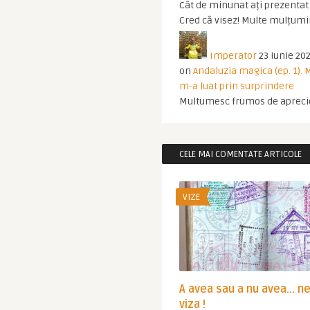
Cât de minunat ați prezentat t
Cred că visez! Multe mulțumir
Imperator
23 iunie 202
on
Andaluzia magica (ep. 1).
m-a luat prin surprindere
Multumesc frumos de apreci
CELE MAI COMENTATE ARTICOLE
VIZE
A avea sau a nu avea… n
viza !