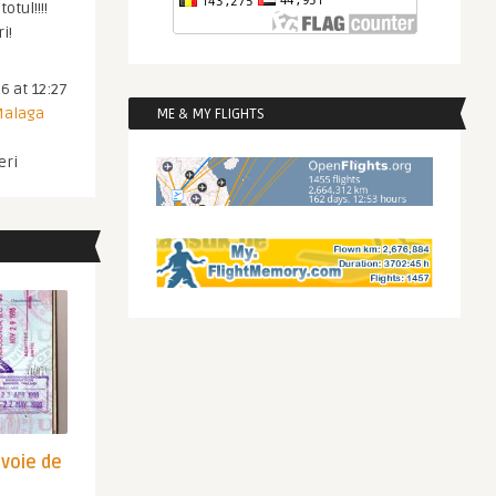
otul!!!!
i!
6 at 12:27
 Malaga
ME & MY FLIGHTS
eri
evoie de