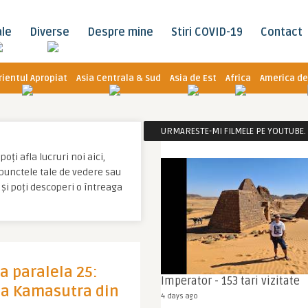
ale
Diverse
Despre mine
Stiri COVID-19
Contact
rientul Apropiat
Asia Centrala & Sud
Asia de Est
Africa
America de
URMARESTE-MI FILMELE PE YOUTUBE. C
oți afla lucruri noi aici,
u punctele tale de vedere sau
și poți descoperi o întreaga
n
la paralela 25:
Imperator - 153 tari vizitate
ta Kamasutra din
4 days ago