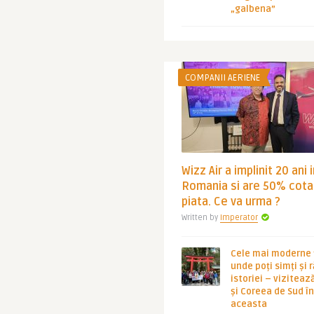
„galbena”
COMPANII AERIENE
Wizz Air a implinit 20 ani 
Romania si are 50% cota
piata. Ce va urma ?
Written by
Imperator
Cele mai moderne ț
unde poți simți și 
istoriei – viziteaz
și Coreea de Sud 
aceasta