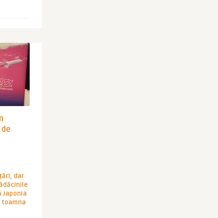
in
 de
ări, dar
rădăcinile
ă Japonia
în toamna