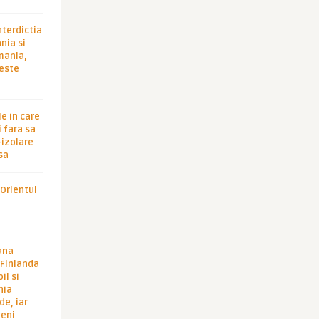
nterdictia
nia si
rmania,
 este
le in care
 fara sa
-izolare
sa
 Orientul
ana
i Finlanda
il si
hia
de, iar
veni