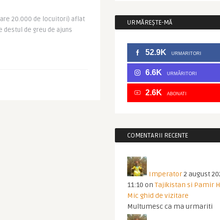
are 20.000 de locuitori) aflat
URMĂREȘTE-MĂ
e destul de greu de ajuns
.
52.9K
URMARITORI
6.6K
URMĂRITORI
2.6K
ABONATI
COMENTARII RECENTE
Imperator
2 august 20
11:10
on
Tajikistan si Pamir 
Mic ghid de vizitare
Multumesc ca ma urmariti