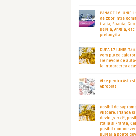
PANA PE 16 IUNIE. I
de zbor intre Roma
Italia, Spania, Ge
Belgia, Anglia, etc
prelungita
DUPA 17 IUNIE: Tari
vom putea calatori
fie nevoie de auto
la intoarcerea aca
Vize pentru Asia si
Apropiat
Posibil de saptam
viitoare: Irlanda s
devin „verzi”, posib
Italia si Franta, Ce
posibil ramane ver
Bulgaria poate de