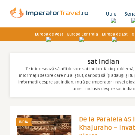
Utile
Seri
Europa de Vest
Europa Centrala
Europa de Est
O
sat indian
Te interesează să afli despre sat indian. Nicio problemă, p
informații despre care nu ai știut, dar poți să îți adaugi și t
informații despre sat indian. Intră pe Imperator Travel Blog 
lume… inclusiv despre sat india
De la Paralela 45 
INDIA
Khajuraho – Inva