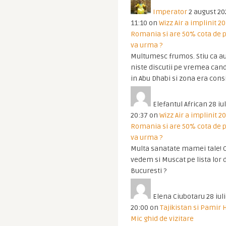
Imperator
2 august 20
11:10
on
Wizz Air a implinit 20
Romania si are 50% cota de p
va urma ?
Multumesc frumos. Stiu ca au
niste discutii pe vremea cand
in Abu Dhabi si zona era cons
Elefantul African
28 iul
20:37
on
Wizz Air a implinit 20
Romania si are 50% cota de p
va urma ?
Multa sanatate mamei tale! O
vedem si Muscat pe lista lor 
Bucuresti ?
Elena Ciubotaru
28 iul
20:00
on
Tajikistan si Pamir 
Mic ghid de vizitare