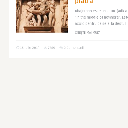
piatra
Khajuraho este un satuc (adica 
“in the middle of nowhere”. Est
acolo pentru ca se afla destul .
CITEȘTE MAI MULT
16 iulie 2014
7759
0 Comentarii