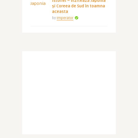
istoriei – vizitează Japonia
și Coreea de Sud în toamna
aceasta
by
Imperator