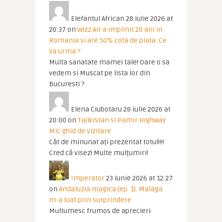
Elefantul African
28 iulie 2026 at
20:37
on
Wizz Air a implinit 20 ani in
Romania si are 50% cota de piata. Ce
va urma ?
Multa sanatate mamei tale! Oare o sa
vedem si Muscat pe lista lor din
Bucuresti ?
Elena Ciubotaru
28 iulie 2026 at
20:00
on
Tajikistan si Pamir Highway.
Mic ghid de vizitare
Cât de minunat ați prezentat totul!!!!
Cred că visez! Multe mulțumiri!
Imperator
23 iunie 2026 at 12:27
on
Andaluzia magica (ep. 1). Malaga
m-a luat prin surprindere
Multumesc frumos de aprecieri