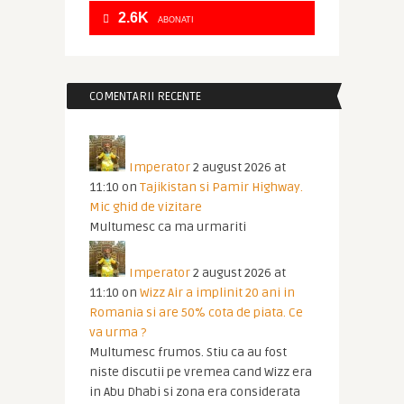
2.6K
ABONATI
COMENTARII RECENTE
Imperator
2 august 2026 at
11:10
on
Tajikistan si Pamir Highway.
Mic ghid de vizitare
Multumesc ca ma urmariti
Imperator
2 august 2026 at
11:10
on
Wizz Air a implinit 20 ani in
Romania si are 50% cota de piata. Ce
va urma ?
Multumesc frumos. Stiu ca au fost
niste discutii pe vremea cand Wizz era
in Abu Dhabi si zona era considerata