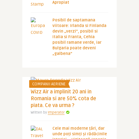
Apropiat
Posibil de saptamana
viitoare: Irlanda si Finlanda
devin „verzi”, posibil si
Italia si Franta, Cehia
posibil ramane verde, iar
Bulgaria poate deveni
„galbena”
COMPANII AERIENE
Wizz Air a implinit 20 ani in
Romania si are 50% cota de
piata. Ce va urma ?
Written by
Imperator
Cele mai moderne țări, dar
unde poți simți și rădăcinile