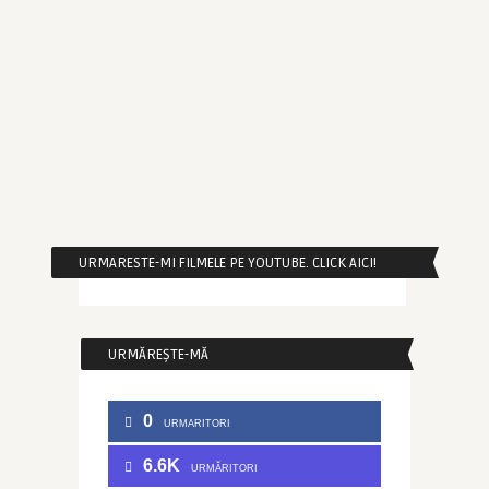
URMARESTE-MI FILMELE PE YOUTUBE. CLICK AICI!
URMĂREȘTE-MĂ
0
URMARITORI
6.6K
URMĂRITORI