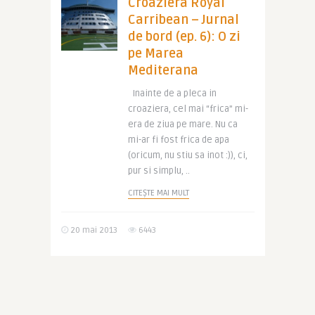
Croaziera Royal
Carribean – Jurnal
de bord (ep. 6): O zi
pe Marea
Mediterana
Inainte de a pleca in
croaziera, cel mai “frica” mi-
era de ziua pe mare. Nu ca
mi-ar fi fost frica de apa
(oricum, nu stiu sa inot :)), ci,
pur si simplu, ..
CITEȘTE MAI MULT
20 mai 2013
6443